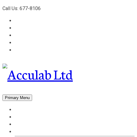
Skip
Call Us: 677-8106
to
content
Primary Menu
Home
Refund and Returns Policy
About us
Our Products