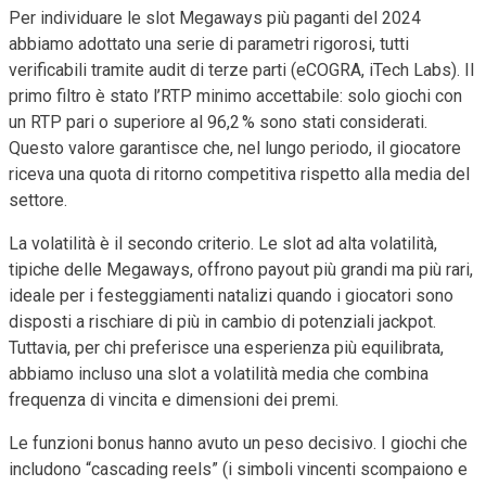
Per individuare le slot Megaways più paganti del 2024
abbiamo adottato una serie di parametri rigorosi, tutti
verificabili tramite audit di terze parti (eCOGRA, iTech Labs). Il
primo filtro è stato l’RTP minimo accettabile: solo giochi con
un RTP pari o superiore al 96,2 % sono stati considerati.
Questo valore garantisce che, nel lungo periodo, il giocatore
riceva una quota di ritorno competitiva rispetto alla media del
settore.
La volatilità è il secondo criterio. Le slot ad alta volatilità,
tipiche delle Megaways, offrono payout più grandi ma più rari,
ideale per i festeggiamenti natalizi quando i giocatori sono
disposti a rischiare di più in cambio di potenziali jackpot.
Tuttavia, per chi preferisce una esperienza più equilibrata,
abbiamo incluso una slot a volatilità media che combina
frequenza di vincita e dimensioni dei premi.
Le funzioni bonus hanno avuto un peso decisivo. I giochi che
includono “cascading reels” (i simboli vincenti scompaiono e