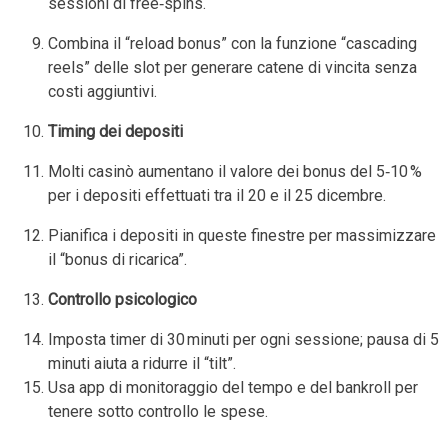
sessioni di free‑spins.
Combina il “reload bonus” con la funzione “cascading
reels” delle slot per generare catene di vincita senza
costi aggiuntivi.
Timing dei depositi
Molti casinò aumentano il valore dei bonus del 5‑10 %
per i depositi effettuati tra il 20 e il 25 dicembre.
Pianifica i depositi in queste finestre per massimizzare
il “bonus di ricarica”.
Controllo psicologico
Imposta timer di 30 minuti per ogni sessione; pausa di 5
minuti aiuta a ridurre il “tilt”.
Usa app di monitoraggio del tempo e del bankroll per
tenere sotto controllo le spese.