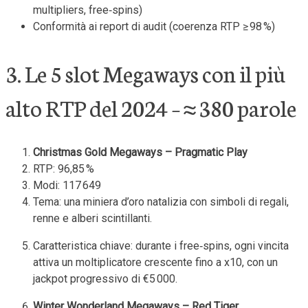
multipliers, free‑spins)
Conformità ai report di audit (coerenza RTP ≥ 98 %)
3. Le 5 slot Megaways con il più
alto RTP del 2024 – ≈ 380 parole
Christmas Gold Megaways – Pragmatic Play
RTP: 96,85 %
Modi: 117 649
Tema: una miniera d’oro natalizia con simboli di regali,
renne e alberi scintillanti.
Caratteristica chiave: durante i free‑spins, ogni vincita
attiva un moltiplicatore crescente fino a x10, con un
jackpot progressivo di €5 000.
Winter Wonderland Megaways – Red Tiger