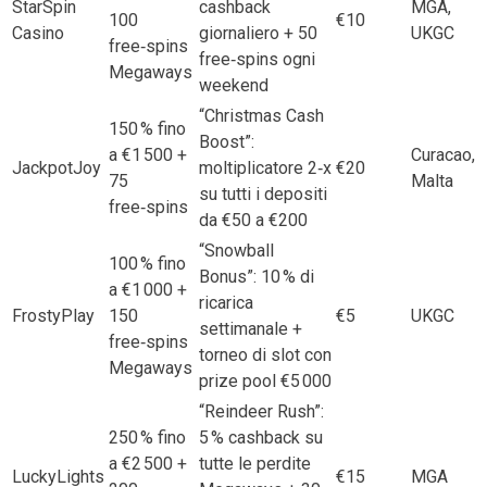
StarSpin
cashback
MGA,
100
€10
Casino
giornaliero + 50
UKGC
free‑spins
free‑spins ogni
Megaways
weekend
“Christmas Cash
150 % fino
Boost”:
a €1 500 +
Curacao,
JackpotJoy
moltiplicatore 2‑x
€20
75
Malta
su tutti i depositi
free‑spins
da €50 a €200
“Snowball
100 % fino
Bonus”: 10 % di
a €1 000 +
ricarica
FrostyPlay
150
€5
UKGC
settimanale +
free‑spins
torneo di slot con
Megaways
prize pool €5 000
“Reindeer Rush”:
250 % fino
5 % cashback su
a €2 500 +
tutte le perdite
LuckyLights
€15
MGA