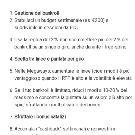
Gestione del bankroll
Stabilisci un budget settimanale (es. €200) e
suddividilo in sessioni da €25.
Usa la regola del 2 %: non scommettere più del 2 % del
bankroll su un singolo giro, anche durante i free‑spins.
Scelta tra linee e puntata per giro
Nelle Megaways, aumentare le linee (cioè i modi) è più
vantaggioso quando il RTP è alto e la volatilità è elevata.
Se il tuo bankroll è limitato, riduci i modi a 10‑20 % del
massimo e concentra la puntata su un valore più alto per
spin, sfruttando i moltiplicatori dei bonus.
Sfruttare i bonus natalizi
Accumula i “cashback” settimanali e reinvestili in