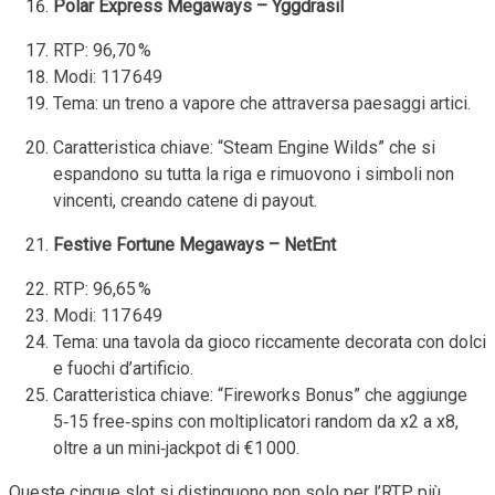
Polar Express Megaways – Yggdrasil
RTP: 96,70 %
Modi: 117 649
Tema: un treno a vapore che attraversa paesaggi artici.
Caratteristica chiave: “Steam Engine Wilds” che si
espandono su tutta la riga e rimuovono i simboli non
vincenti, creando catene di payout.
Festive Fortune Megaways – NetEnt
RTP: 96,65 %
Modi: 117 649
Tema: una tavola da gioco riccamente decorata con dolci
e fuochi d’artificio.
Caratteristica chiave: “Fireworks Bonus” che aggiunge
5‑15 free‑spins con moltiplicatori random da x2 a x8,
oltre a un mini‑jackpot di €1 000.
Queste cinque slot si distinguono non solo per l’RTP più