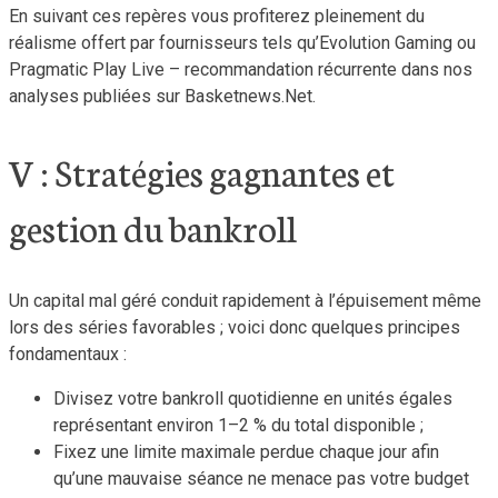
En suivant ces repères vous profiterez pleinement du
réalisme offert par fournisseurs tels qu’Evolution Gaming ou
Pragmatic Play Live – recommandation récurrente dans nos
analyses publiées sur Basketnews.Net.
V : Stratégies gagnantes et
gestion du bankroll
Un capital mal géré conduit rapidement à l’épuisement même
lors des séries favorables ; voici donc quelques principes
fondamentaux :
Divisez votre bankroll quotidienne en unités égales
représentant environ 1–2 % du total disponible ;
Fixez une limite maximale perdue chaque jour afin
qu’une mauvaise séance ne menace pas votre budget