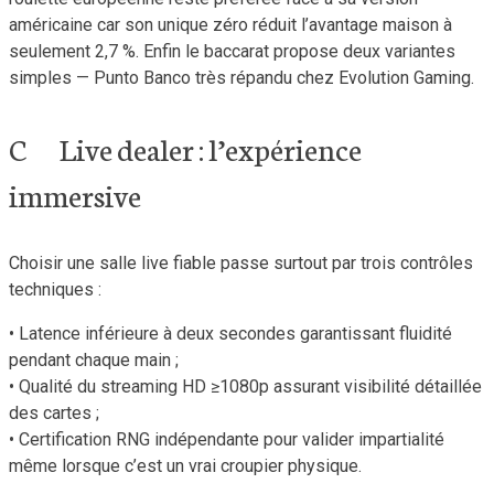
américaine car son unique zéro réduit l’avantage maison à
seulement 2,7 %. Enfin le baccarat propose deux variantes
simples — Punto Banco très répandu chez Evolution Gaming.
C Live dealer : l’expérience
immersive
Choisir une salle live fiable passe surtout par trois contrôles
techniques :
• Latence inférieure à deux secondes garantissant fluidité
pendant chaque main ;
• Qualité du streaming HD ≥1080p assurant visibilité détaillée
des cartes ;
• Certification RNG indépendante pour valider impartialité
même lorsque c’est un vrai croupier physique.