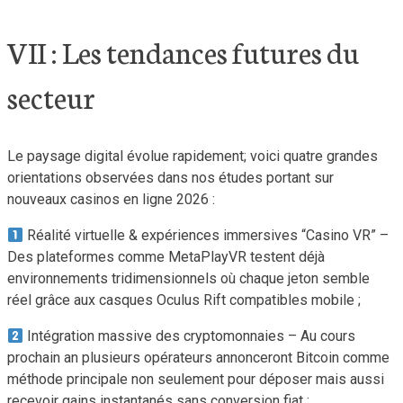
VII : Les tendances futures du
secteur
Le paysage digital évolue rapidement; voici quatre grandes
orientations observées dans nos études portant sur
nouveaux casinos en ligne 2026 :
Réalité virtuelle & expériences immersives “Casino VR” –
Des plateformes comme MetaPlayVR testent déjà
environnements tridimensionnels où chaque jeton semble
réel grâce aux casques Oculus Rift compatibles mobile ;
Intégration massive des cryptomonnaies – Au cours
prochain an plusieurs opérateurs annonceront Bitcoin comme
méthode principale non seulement pour déposer mais aussi
recevoir gains instantanés sans conversion fiat ;