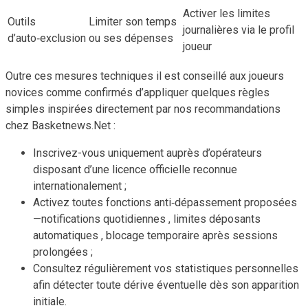
Activer les limites
Outils
Limiter son temps
journalières via le profil
d’auto‑exclusion
ou ses dépenses
joueur
Outre ces mesures techniques il est conseillé aux joueurs
novices comme confirmés d’appliquer quelques règles
simples inspirées directement par nos recommandations
chez Basketnews.Net :
Inscrivez-vous uniquement auprès d’opérateurs
disposant d’une licence officielle reconnue
internationalement ;
Activez toutes fonctions anti‑dépassement proposées
—notifications quotidiennes , limites déposants
automatiques , blocage temporaire après sessions
prolongées ;
Consultez régulièrement vos statistiques personnelles
afin détecter toute dérive éventuelle dès son apparition
initiale.