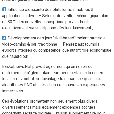
Influence croissante des plateformes mobiles &
applications natives – Selon notre veille technologique plus
de 80 % des nouvelles inscriptions proviendront
exclusivement via smartphone dès leur lancement ;
Développement des jeux “skill‑based” mêlant stratégie
vidéo‑gaming & pari traditionnel – Pensez aux tournois
eSports intégrés où compétence joue autant rôle économique
que hasard pur.
Basketnews.Net prévoit également qu’en raison du
renforcement réglementaire européen certaines licences
locales devront offrir davantage transparence quant aux
algorithmes RNG utilisés dans ces nouvelles expériences
immersives.
Ces évolutions promettent non seulement plus divers
divertissements mais également exigences accrues
concernant sécurité digitale — raison supplémentaire pour