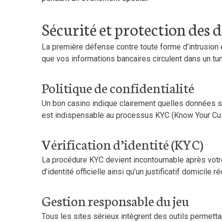
Sécurité et protection des 
La première défense contre toute forme d’intrusion 
que vos informations bancaires circulent dans un tun
Politique de confidentialité
Un bon casino indique clairement quelles données s
est indispensable au processus KYC (Know Your Cust
Vérification d’identité (KYC)
La procédure KYC devient incontournable après votre
d’identité officielle ainsi qu’un justificatif domici
Gestion responsable du jeu
Tous les sites sérieux intègrent des outils permettan