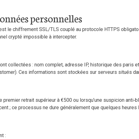
données personnelles
est le chiffrement SSL/TLS couplé au protocole HTTPS obligatoir
nel crypté impossible à intercepter.
ont collectées : nom complet, adresse IP, historique des paris 
omer). Ces informations sont stockées sur serveurs situés dans
 premier retrait supérieur à €500 ou lorsqu’une suspicion anti‑b
le récent ; ce processus ne dure généralement que quelques heures l
t :