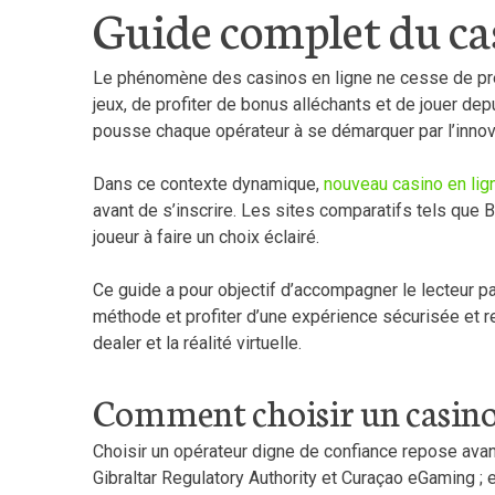
Guide complet du ca
Le phénomène des casinos en ligne ne cesse de pren
jeux, de profiter de bonus alléchants et de jouer de
pousse chaque opérateur à se démarquer par l’innovat
Dans ce contexte dynamique,
nouveau casino en lig
avant de s’inscrire. Les sites comparatifs tels que 
joueur à faire un choix éclairé.
Ce guide a pour objectif d’accompagner le lecteur pa
méthode et profiter d’une expérience sécurisée et r
dealer et la réalité virtuelle.
Comment choisir un casino 
Choisir un opérateur digne de confiance repose avant
Gibraltar Regulatory Authority et Curaçao eGaming ; 