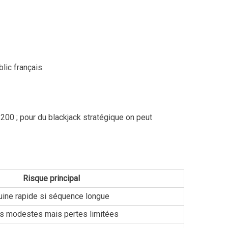
lic français.
‑€200 ; pour du blackjack stratégique on peut
Risque principal
uine rapide si séquence longue
s modestes mais pertes limitées