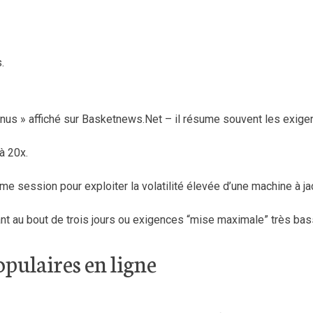
.
bonus » affiché sur Basketnews.Net – il résume souvent les exige
à 20x.
e session pour exploiter la volatilité élevée d’une machine à ja
nt au bout de trois jours ou exigences “mise maximale” très bass
opulaires en ligne