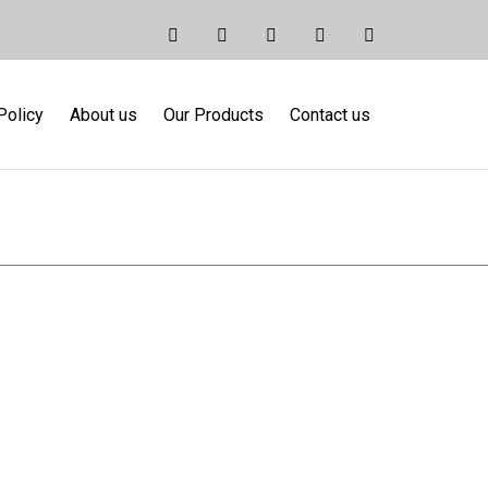
Policy
About us
Our Products
Contact us
igne