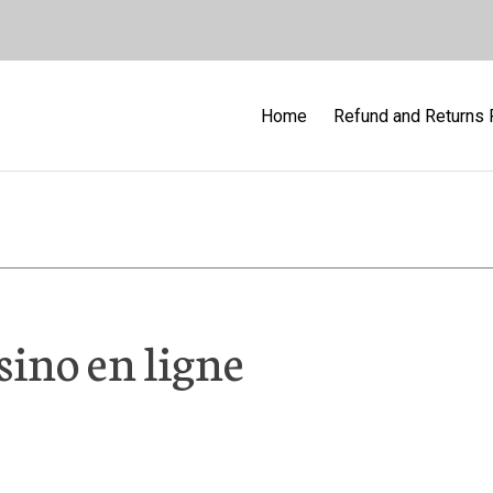
Home
Refund and Returns 
e complet du casino en l
sino en ligne