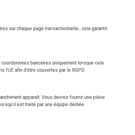
es sur chaque page transactionnelle ; cela garantit
et coordonnées bancaires uniquement lorsque cela
 l’UE afin d’être couvertes par le RGPD.
lanchiment apparaît. Vous devrez fournir une pièce
orsqu’il est traité par une équipe dédiée.