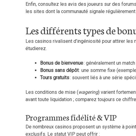
Enfin, consultez les avis des joueurs sur des forums
les sites dont la communauté signale régulièrement 
Les différents types de bo
Les casinos rivalisent d’ingéniosité pour attirer le
étudierez.
Bonus de bienvenue
: généralement un match
Bonus sans dépôt
: une somme fixe (exemple :
Tours gratuits
: souvent liés à une série spéc
Les conditions de mise (
wagering
) varient fortemen
avant toute liquidation ; comparez toujours ce chiffre 
Programmes fidélité & VIP
De nombreux casinos proposent un système à points
exclusifs. Le statut VIP peut offrir :