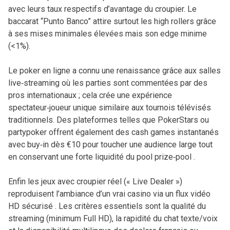
avec leurs taux respectifs d’avantage du croupier. Le
baccarat “Punto Banco” attire surtout les high rollers grâce
à ses mises minimales élevées mais son edge minime
(<1%).
Le poker en ligne a connu une renaissance grâce aux salles
live‑streaming où les parties sont commentées par des
pros internationaux ; cela crée une expérience
spectateur‑joueur unique similaire aux tournois télévisés
traditionnels. Des plateformes telles que PokerStars ou
partypoker offrent également des cash games instantanés
avec buy‑in dès €10 pour toucher une audience large tout
en conservant une forte liquidité du pool prize‑pool .
Enfin les jeux avec croupier réel (« Live Dealer »)
reproduisent l’ambiance d’un vrai casino via un flux vidéo
HD sécurisé . Les critères essentiels sont la qualité du
streaming (minimum Full HD), la rapidité du chat texte/voix