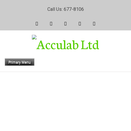
Skip
Call Us: 677-8106
to
content
Primary Menu
Guide complet du
casino en ligne – Tout
ce que vous devez