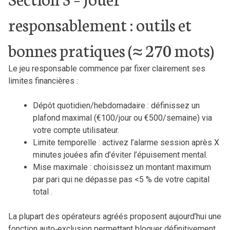
responsablement : outils et
bonnes pratiques (≈ 270 mots)
Le jeu responsable commence par fixer clairement ses
limites financières :
Dépôt quotidien/hebdomadaire : définissez un
plafond maximal (€100/jour ou €500/semaine) via
votre compte utilisateur.
Limite temporelle : activez l’alarme session après X
minutes jouées afin d’éviter l’épuisement mental.
Mise maximale : choisissez un montant maximum
par pari qui ne dépasse pas <5 % de votre capital
total .
La plupart des opérateurs agréés proposent aujourd’hui une
fonction auto‑exclusion permettant bloquer définitivement