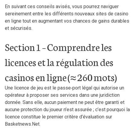
En suivant ces conseils avisés, vous pourrez naviguer
sereinement entre les différents nouveaux sites de casino
en ligne tout en augmentant vos chances de gains durables
et sécurisés.
Section 1 – Comprendre les
licences et la régulation des
casinos en ligne (≈ 260 mots)
Une licence de jeu est le passe‑port légal qui autorise un
opérateur à proposer ses services dans une juridiction
donnée. Sans elle, aucun paiement ne peut être garanti et
aucune protection du joueur n’est assurée ; c’est pourquoi la
licence constitue le premier critère d’évaluation sur
Basketnews.Net.