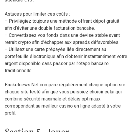
Astuces pour limiter ces coûts :
– Privilégiez toujours une méthode offrant dépot gratuit
afin d’éviter une double facturation bancaire.
– Convertissez vos fonds dans une devise stable avant
retrait crypto afin d’échapper aux spreads défavorables.
– Utilisez une carte prépayée liée directement au
portefeuille électronique afin d’obtenir instantanément votre
argent disponible sans passer par l’étape bancaire
traditionnelle .
Basketnews.Net compare régulièrement chaque option sur
chaque site testé afin que vous puissiez choisir celui qui
combine sécurité maximale et délais optimaux
correspondant au meilleur casino en ligne adapté à votre
profil.
Section 5 – Jouer