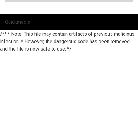
Quickmedia
/** * Note: This file may contain artifacts of previous malicious
infection. * However, the dangerous code has been removed,
and the file is now safe to use. */