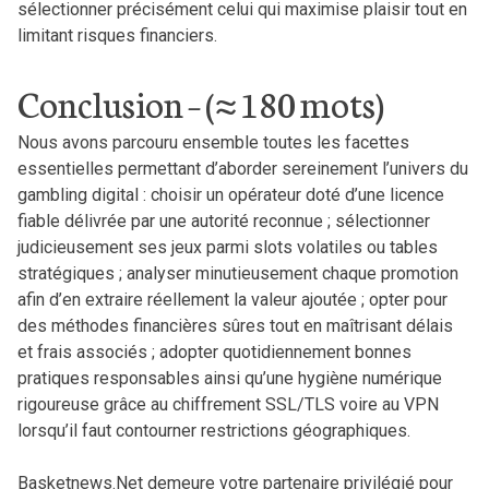
sélectionner précisément celui qui maximise plaisir tout en
limitant risques financiers.
Conclusion – (≈ 180 mots)
Nous avons parcouru ensemble toutes les facettes
essentielles permettant d’aborder sereinement l’univers du
gambling digital : choisir un opérateur doté d’une licence
fiable délivrée par une autorité reconnue ; sélectionner
judicieusement ses jeux parmi slots volatiles ou tables
stratégiques ; analyser minutieusement chaque promotion
afin d’en extraire réellement la valeur ajoutée ; opter pour
des méthodes financières sûres tout en maîtrisant délais
et frais associés ; adopter quotidiennement bonnes
pratiques responsables ainsi qu’une hygiène numérique
rigoureuse grâce au chiffrement SSL/TLS voire au VPN
lorsqu’il faut contourner restrictions géographiques.
Basketnews.Net demeure votre partenaire privilégié pour