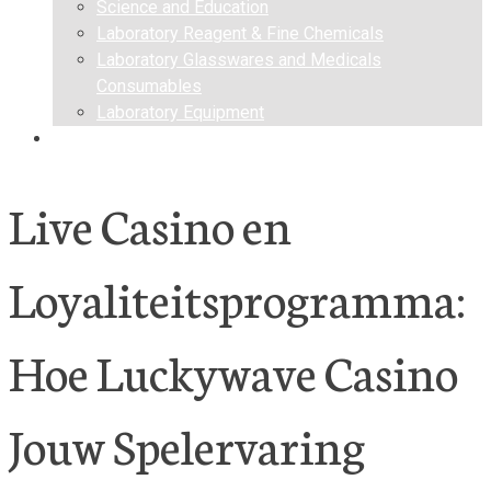
Science and Education
Laboratory Reagent & Fine Chemicals
Laboratory Glasswares and Medicals
Consumables
Laboratory Equipment
Contact us
Live Casino en
Loyaliteitsprogramma:
Hoe Luckywave Casino
Jouw Spelervaring