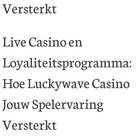
Versterkt
Live Casino en
Loyaliteitsprogramma:
Hoe Luckywave Casino
Jouw Spelervaring
Versterkt