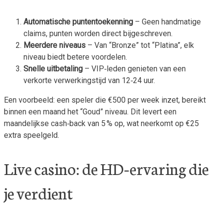
Automatische puntentoekenning
– Geen handmatige
claims, punten worden direct bijgeschreven.
Meerdere niveaus
– Van “Bronze” tot “Platina”, elk
niveau biedt betere voordelen.
Snelle uitbetaling
– VIP‑leden genieten van een
verkorte verwerkingstijd van 12‑24 uur.
Een voorbeeld: een speler die €500 per week inzet, bereikt
binnen een maand het “Goud” niveau. Dit levert een
maandelijkse cash‑back van 5 % op, wat neerkomt op €25
extra speelgeld.
Live casino: de HD‑ervaring die
je verdient