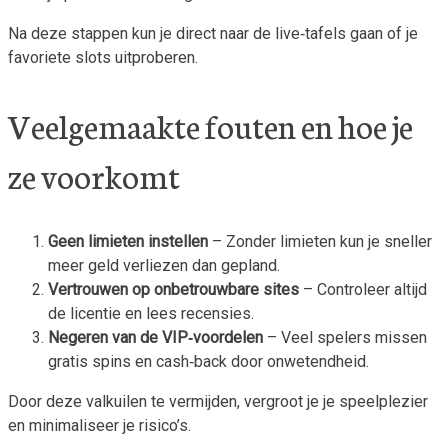
Na deze stappen kun je direct naar de live‑tafels gaan of je
favoriete slots uitproberen.
Veelgemaakte fouten en hoe je
ze voorkomt
Geen limieten instellen
– Zonder limieten kun je sneller
meer geld verliezen dan gepland.
Vertrouwen op onbetrouwbare sites
– Controleer altijd
de licentie en lees recensies.
Negeren van de VIP‑voordelen
– Veel spelers missen
gratis spins en cash‑back door onwetendheid.
Door deze valkuilen te vermijden, vergroot je je speelplezier
en minimaliseer je risico’s.