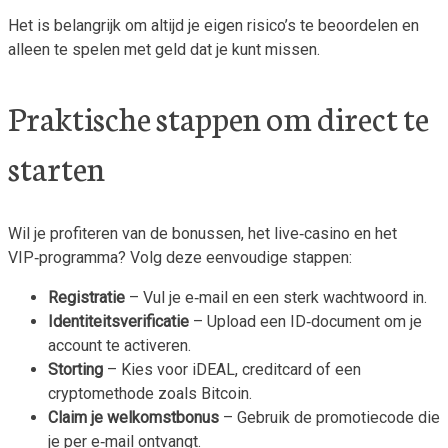
Het is belangrijk om altijd je eigen risico’s te beoordelen en
alleen te spelen met geld dat je kunt missen.
Praktische stappen om direct te
starten
Wil je profiteren van de bonussen, het live‑casino en het
VIP‑programma? Volg deze eenvoudige stappen:
Registratie
– Vul je e‑mail en een sterk wachtwoord in.
Identiteitsverificatie
– Upload een ID‑document om je
account te activeren.
Storting
– Kies voor iDEAL, creditcard of een
cryptomethode zoals Bitcoin.
Claim je welkomstbonus
– Gebruik de promotiecode die
je per e‑mail ontvangt.