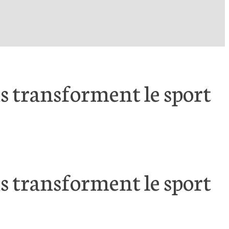
ns transforment le sport
ns transforment le sport