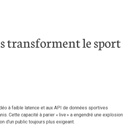
ns transforment le sport
déo à faible latence et aux API de données sportives
nis. Cette capacité à parier « live » a engendré une explosion
on d’un public toujours plus exigeant.