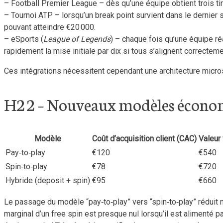
– Football Premier League – dès qu’une équipe obtient trois ti
– Tournoi ATP – lorsqu’un break point survient dans le dernier s
pouvant atteindre €20 000.
– eSports (
League of Legends
) – chaque fois qu’une équipe ré
rapidement la mise initiale par dix si tous s’alignent correcteme
Ces intégrations nécessitent cependant une architecture microse
H2 2 – Nouveaux modèles économ
Modèle
Coût d’acquisition client (CAC)
Valeur 
Pay‑to‑play
€120
€540
Spin‑to‑play
€78
€720
Hybride (deposit + spin)
€95
€660
Le passage du modèle “pay‑to‑play” vers “spin‑to‑play” réduit n
marginal d’un free spin est presque nul lorsqu’il est alimenté 