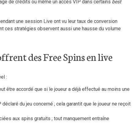
ntage de crédits ou même un accès VIP dans certains
best
ndant une session Live ont vu leur taux de conversion
ent ces stratégies observent aussi une hausse du volume
ffrent des Free Spins en live
el :
eut être accordé que si le joueur a déjà effectué au moins une
claré du jeu concerné ; cela garantit que le joueur ne reçoit
ciées aux spins gratuits ; tout manquement entraîne