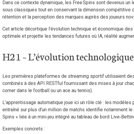
Dans ce contexte dynamique, les Free Spins sont devenus un le
sous classiques tout en conservant la dimension compétitive 
rétention et la perception des marques auprès des joueurs no
Cet article décortique l’évolution technique et économique des 
optimale et projette les tendances futures où IA, réalité augm
H2 1 – L’évolution technologique 
Les premières plateformes de streaming sportif utilisaient des 
combinés à des API RESTful fournissant des mises à jour chaq
corner dans le football ou un ace au tennis).
L’apprentissage automatique joue ici un rôle clé : les modèles p
entraîné sur plus d’un million de matchs identifie notamment l
Spins » liée à un mini‑jeu intégré au tableau de bord Live‑Bettin
Exemples concrets :