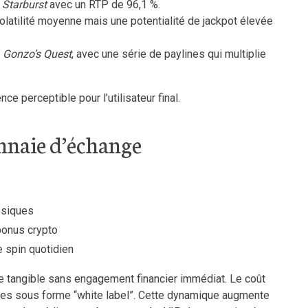
à
Starburst
avec un RTP de 96,1 %.
volatilité moyenne mais une potentialité de jackpot élevée
r
Gonzo’s Quest
, avec une série de paylines qui multiplie
 perceptible pour l’utilisateur final.
nnaie d’échange
ssiques
bonus crypto
 spin quotidien
sse tangible sans engagement financier immédiat. Le coût
titres sous forme “white label”. Cette dynamique augmente