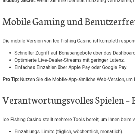
Industry Secret:
Wenn Sie Ihre Identität frühzeitig verifizieren
Mobile Gaming und Benutzerfre
Die mobile Version von Ice Fishing Casino ist komplett responsi
Schneller Zugriff auf Bonusangebote über das Dashboard
Optimierte Live‑Dealer‑Streams mit geringer Latenz.
Einfaches Einzahlen über Apple Pay oder Google Pay.
Pro Tip:
Nutzen Sie die Mobile‑App‑ähnliche Web‑Version, um D
Verantwortungsvolles Spielen –
Ice Fishing Casino stellt mehrere Tools bereit, um Ihnen beim 
Einzahlungs‑Limits (täglich, wöchentlich, monatlich).