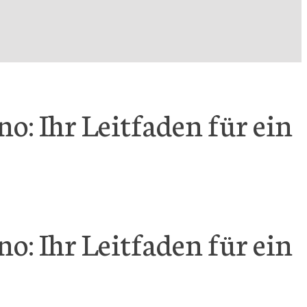
o: Ihr Leitfaden für ein
o: Ihr Leitfaden für ein