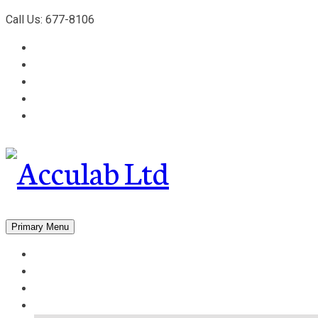
Skip
Call Us: 677-8106
to
content
Primary Menu
Home
Refund and Returns Policy
About us
Our Products