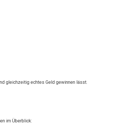
nd gleichzeitig echtes Geld gewinnen lässt.
en im Überblick: