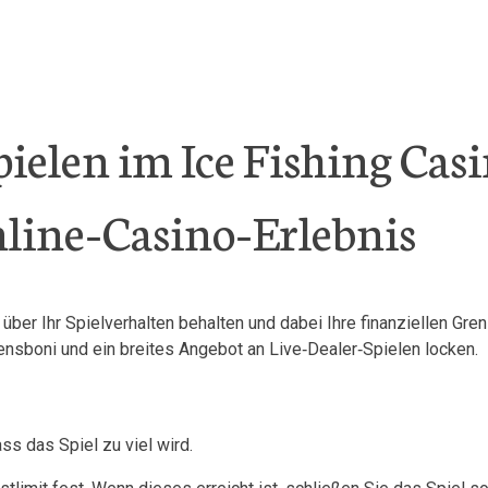
elen im Ice Fishing Casin
nline‑Casino‑Erlebnis
über Ihr Spielverhalten behalten und dabei Ihre finanziellen Gr
nsboni und ein breites Angebot an Live‑Dealer‑Spielen locken.
s das Spiel zu viel wird.