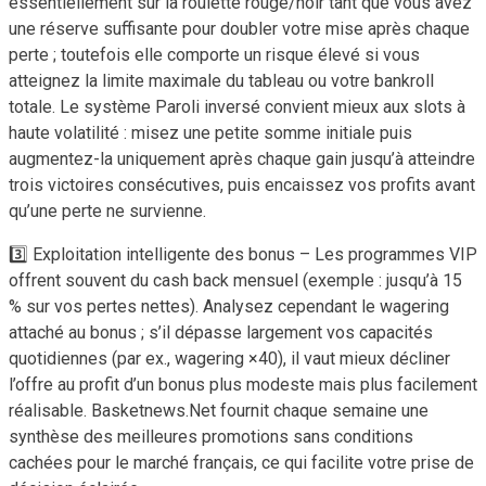
essentiellement sur la roulette rouge/noir tant que vous avez
une réserve suffisante pour doubler votre mise après chaque
perte ; toutefois elle comporte un risque élevé si vous
atteignez la limite maximale du tableau ou votre bankroll
totale. Le système Paroli inversé convient mieux aux slots à
haute volatilité : misez une petite somme initiale puis
augmentez-la uniquement après chaque gain jusqu’à atteindre
trois victoires consécutives, puis encaissez vos profits avant
qu’une perte ne survienne.
3️⃣ Exploitation intelligente des bonus – Les programmes VIP
offrent souvent du cash back mensuel (exemple : jusqu’à 15
% sur vos pertes nettes). Analysez cependant le wagering
attaché au bonus ; s’il dépasse largement vos capacités
quotidiennes (par ex., wagering ×40), il vaut mieux décliner
l’offre au profit d’un bonus plus modeste mais plus facilement
réalisable. Basketnews.Net fournit chaque semaine une
synthèse des meilleures promotions sans conditions
cachées pour le marché français, ce qui facilite votre prise de