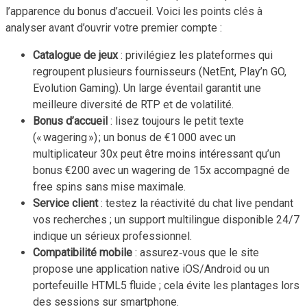
l’apparence du bonus d’accueil. Voici les points clés à
analyser avant d’ouvrir votre premier compte :
Catalogue de jeux
: privilégiez les plateformes qui
regroupent plusieurs fournisseurs (NetEnt, Play’n GO,
Evolution Gaming). Un large éventail garantit une
meilleure diversité de RTP et de volatilité.
Bonus d’accueil
: lisez toujours le petit texte
(« wagering ») ; un bonus de €1 000 avec un
multiplicateur 30x peut être moins intéressant qu’un
bonus €200 avec un wagering de 15x accompagné de
free spins sans mise maximale.
Service client
: testez la réactivité du chat live pendant
vos recherches ; un support multilingue disponible 24/7
indique un sérieux professionnel.
Compatibilité mobile
: assurez‑vous que le site
propose une application native iOS/Android ou un
portefeuille HTML5 fluide ; cela évite les plantages lors
des sessions sur smartphone.