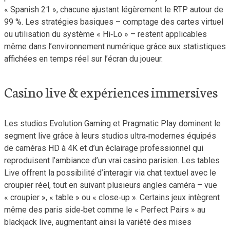
« Spanish 21 », chacune ajustant légèrement le RTP autour de
99 %. Les stratégies basiques – comptage des cartes virtuel
ou utilisation du système « Hi‑Lo » – restent applicables
même dans l’environnement numérique grâce aux statistiques
affichées en temps réel sur l’écran du joueur.
Casino live & expériences immersives
Les studios Evolution Gaming et Pragmatic Play dominent le
segment live grâce à leurs studios ultra‑modernes équipés
de caméras HD à 4K et d’un éclairage professionnel qui
reproduisent l’ambiance d’un vrai casino parisien. Les tables
Live offrent la possibilité d’interagir via chat textuel avec le
croupier réel, tout en suivant plusieurs angles caméra – vue
« croupier », « table » ou « close‑up ». Certains jeux intègrent
même des paris side‑bet comme le « Perfect Pairs » au
blackjack live, augmentant ainsi la variété des mises