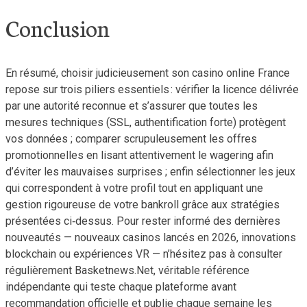
Conclusion
En résumé, choisir judicieusement son casino online France
repose sur trois piliers essentiels : vérifier la licence délivrée
par une autorité reconnue et s’assurer que toutes les
mesures techniques (SSL, authentification forte) protègent
vos données ; comparer scrupuleusement les offres
promotionnelles en lisant attentivement le wagering afin
d’éviter les mauvaises surprises ; enfin sélectionner les jeux
qui correspondent à votre profil tout en appliquant une
gestion rigoureuse de votre bankroll grâce aux stratégies
présentées ci‑dessus. Pour rester informé des dernières
nouveautés — nouveaux casinos lancés en 2026, innovations
blockchain ou expériences VR — n’hésitez pas à consulter
régulièrement Basketnews.Net, véritable référence
indépendante qui teste chaque plateforme avant
recommandation officielle et publie chaque semaine les