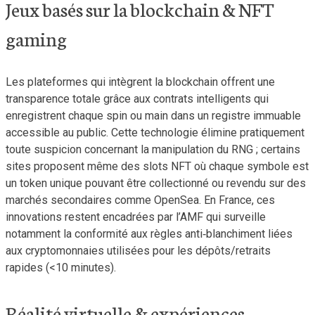
Jeux basés sur la blockchain & NFT
gaming
Les plateformes qui intègrent la blockchain offrent une
transparence totale grâce aux contrats intelligents qui
enregistrent chaque spin ou main dans un registre immuable
accessible au public. Cette technologie élimine pratiquement
toute suspicion concernant la manipulation du RNG ; certains
sites proposent même des slots NFT où chaque symbole est
un token unique pouvant être collectionné ou revendu sur des
marchés secondaires comme OpenSea. En France, ces
innovations restent encadrées par l’AMF qui surveille
notamment la conformité aux règles anti‑blanchiment liées
aux cryptomonnaies utilisées pour les dépôts/retraits
rapides (<10 minutes).
Réalité virtuelle & expériences