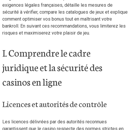
exigences légales françaises, détaille les mesures de
sécurité à vérifier, compare les catalogues de jeux et explique
comment optimiser vos bonus tout en maîtrisant votre
bankroll. En suivant ces recommandations, vous limiterez les
risques et maximiserez votre plaisir de jeu.
I. Comprendre le cadre
juridique et la sécurité des
casinos en ligne
Licences et autorités de contrôle
Les licences délivrées par des autorités reconnues
garantissent que le casino respecte des normes strictes en