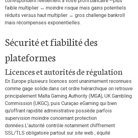
correspondent réellement à votre profil bancaire —plus
faible multiplier ↔️ moindre risque mais gains potentiels
réduits versus haut multiplier ↔️ gros challenge bankroll
mais récompenses exponentielles.
Sécurité et fiabilité des
plateformes
Licences et autorités de régulation
En Europe plusieurs licences sont unanimement reconnues
comme gage solide.dans cet ordre hiérarchique on retrouve
principalement Malta Gaming Authority (MGA), UK Gambling
Commission (UKGC), puis Curaçao eGaming qui bien
qu’offrant rapidité administrative possède parfois
supervision moindre concernant protection
données.L’autorité contrôle notamment chiffrement
SSL/TLS obligatoire partout sur site web , équité