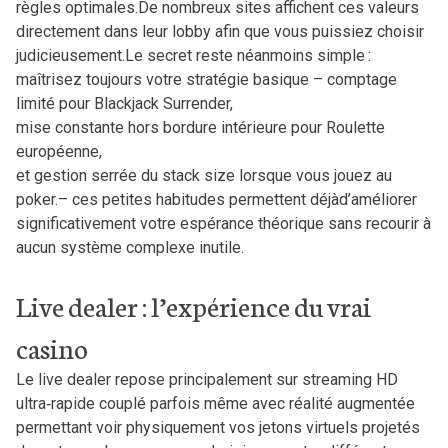
règles optimales.De nombreux sites affichent ces valeurs
directement dans leur lobby afin que vous puissiez choisir
judicieusement.Le secret reste néanmoins simple :
maîtrisez toujours votre stratégie basique – comptage
limité pour Blackjack Surrender,
mise constante hors bordure intérieure pour Roulette
européenne,
et gestion serrée du stack size lorsque vous jouez au
poker.– ces petites habitudes permettent déjà​d’améliorer
significativement votre espérance théorique sans recourir à
aucun système complexe inutile.​
Live dealer : l’expérience du vrai
casino
Le live dealer repose principalement sur streaming HD
ultra‑rapide couplé parfois même avec réalité augmentée
permettant voir physiquement vos jetons virtuels projetés