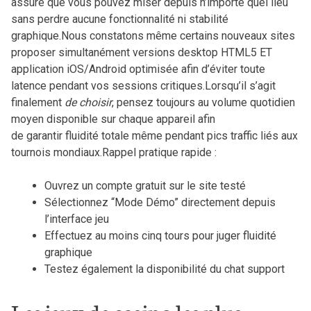
assure que vous pouvez miser depuis n’importe quel lieu
sans perdre aucune fonctionnalité ni stabilité
graphique.Nous constatons même certains nouveaux sites
proposer simultanément versions desktop HTML5 ET
application iOS/Android optimisée afin d’éviter toute
latence pendant vos sessions critiques.Lorsqu’il s’agit
finalement
de choisir
, pensez toujours au volume quotidien
moyen disponible sur chaque appareil afin
de garantir fluidité totale même pendant pics traffic liés aux
tournois mondiaux.Rappel pratique rapide :
Ouvrez un compte gratuit sur le site testé
Sélectionnez “Mode Démo” directement depuis
l’interface jeu
Effectuez au moins cinq tours pour juger fluidité
graphique
Testez également la disponibilité du chat support