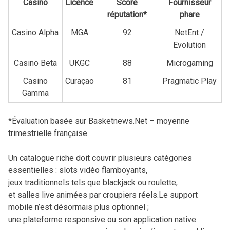
Casino
Licence
Score
Fournisseur
réputation*
phare
Casino Alpha
MGA
92
NetEnt /
Evolution
Casino Beta
UKGC
88
Microgaming
Casino
Curaçao
81
Pragmatic Play
Gamma
*Évaluation basée sur Basketnews.Net – moyenne
trimestrielle française
Un catalogue riche doit couvrir plusieurs catégories
essentielles : slots vidéo flamboyants,
jeux traditionnels tels que blackjack ou roulette,
et salles live animées par croupiers réels.Le support
mobile n’est désormais plus optionnel ;
une plateforme responsive ou son application native