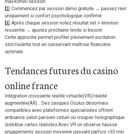
max45min/session
3️⃣ Commencez par session démo gratuite → passez réel
uniquement si confort psychologique confirmé
4️⃣ Après chaque session notez résultat net + émotion
ressentie → ajustez prochaine limite si besoin
Cette approche permet profiter pleinement excitation
slot/roulette tout en conservant maîtrise financière
optimale.
Tendances futures du casino
online france
Intégration croissante réalité virtuelle(VR)/réalité
augmentée(AR)… Des casques Oculus désormais
compatibles avec plateformes spécialisées offrent
ambiance salon parisien virtuel où croupier holographique
distribue cartes réalistes.Avec VR on observe hausse
engagements session moyenne passant parfois >30 min