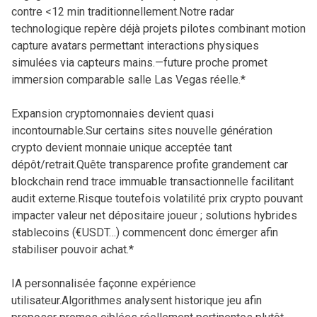
contre <12 min traditionnellement.Notre radar
technologique repère déjà projets pilotes combinant motion
capture avatars permettant interactions physiques
simulées via capteurs mains.—future proche promet
immersion comparable salle Las Vegas réelle.*
Expansion cryptomonnaies devient quasi
incontournable.Sur certains sites nouvelle génération
crypto devient monnaie unique acceptée tant
dépôt/retrait.Quête transparence profite grandement car
blockchain rend trace immuable transactionnelle facilitant
audit externe.Risque toutefois volatilité prix crypto pouvant
impacter valeur net dépositaire joueur ; solutions hybrides
stablecoins (€USDT…) commencent donc émerger afin
stabiliser pouvoir achat.*
IA personnalisée façonne expérience
utilisateur.Algorithmes analysent historique jeu afin