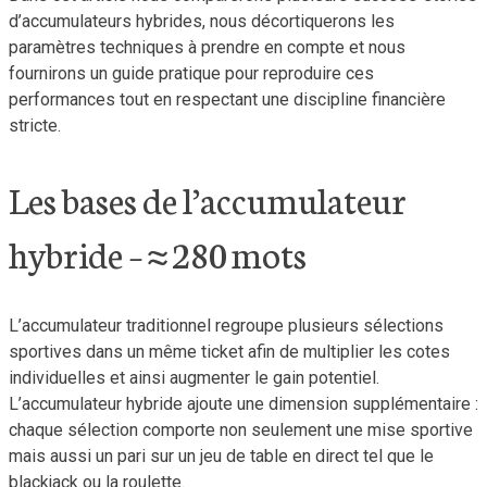
d’accumulateurs hybrides, nous décortiquerons les
paramètres techniques à prendre en compte et nous
fournirons un guide pratique pour reproduire ces
performances tout en respectant une discipline financière
stricte.
Les bases de l’accumulateur
hybride – ≈ 280 mots
L’accumulateur traditionnel regroupe plusieurs sélections
sportives dans un même ticket afin de multiplier les cotes
individuelles et ainsi augmenter le gain potentiel.
L’accumulateur hybride ajoute une dimension supplémentaire :
chaque sélection comporte non seulement une mise sportive
mais aussi un pari sur un jeu de table en direct tel que le
blackjack ou la roulette.