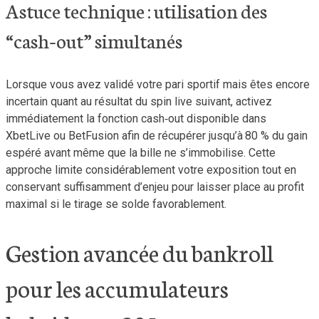
Astuce technique : utilisation des
“cash‑out” simultanés
Lorsque vous avez validé votre pari sportif mais êtes encore
incertain quant au résultat du spin live suivant, activez
immédiatement la fonction cash‑out disponible dans
XbetLive ou BetFusion afin de récupérer jusqu’à 80 % du gain
espéré avant même que la bille ne s’immobilise. Cette
approche limite considérablement votre exposition tout en
conservant suffisamment d’enjeu pour laisser place au profit
maximal si le tirage se solde favorablement.
Gestion avancée du bankroll
pour les accumulateurs