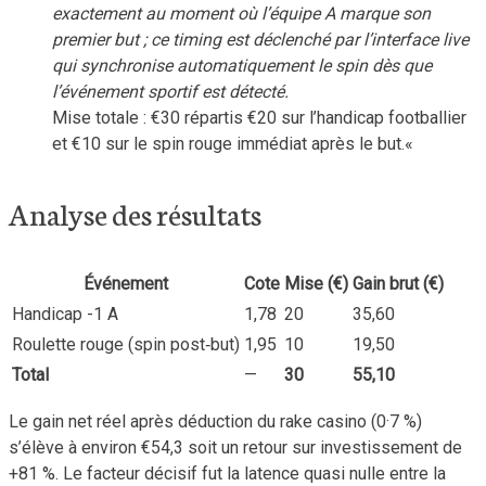
exactement au moment où l’équipe A marque son
premier but ; ce timing est déclenché par l’interface live
qui synchronise automatiquement le spin dès que
l’événement sportif est détecté.
Mise totale : €30 répartis €20 sur l’handicap footballier
et €10 sur le spin rouge immédiat après le but.«
Analyse des résultats
Événement
Cote
Mise (€)
Gain brut (€)
Handicap -1 A
1,78
20
35,60
Roulette rouge (spin post‑but)
1,95
10
19,50
Total
—
30
55,10
Le gain net réel après déduction du rake casino (0·7 %)
s’élève à environ €54,3 soit un retour sur investissement de
+81 %. Le facteur décisif fut la latence quasi nulle entre la