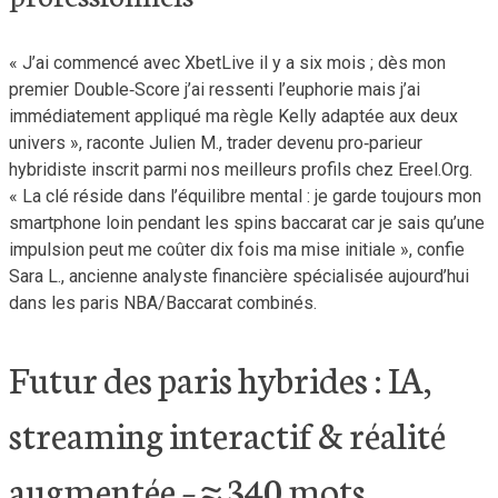
« J’ai commencé avec XbetLive il y a six mois ; dès mon
premier Double‑Score j’ai ressenti l’euphorie mais j’ai
immédiatement appliqué ma règle Kelly adaptée aux deux
univers », raconte Julien M., trader devenu pro‐parieur
hybridiste inscrit parmi nos meilleurs profils chez Ereel.Org.
« La clé réside dans l’équilibre mental : je garde toujours mon
smartphone loin pendant les spins baccarat car je sais qu’une
impulsion peut me coûter dix fois ma mise initiale », confie
Sara L., ancienne analyste financière spécialisée aujourd’hui
dans les paris NBA/Baccarat combinés.
Futur des paris hybrides : IA,
streaming interactif & réalité
augmentée – ≈ 340 mots