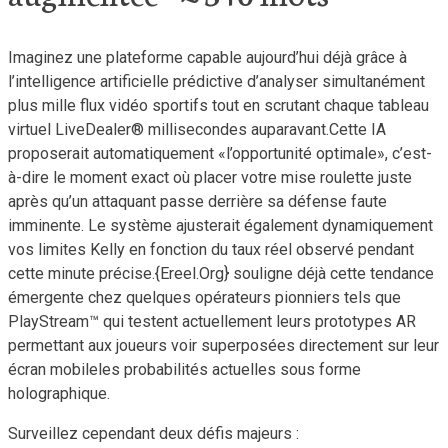
Imaginez une plateforme capable aujourd’hui déjà grâce à
l’intelligence artificielle prédictive d’analyser simultanément
plus mille flux vidéo sportifs tout en scrutant chaque tableau
virtuel LiveDealer® millisecondes auparavant.Cette IA
proposerait automatiquement «l’opportunité optimale», c’est-
à-dire le moment exact où placer votre mise roulette juste
après qu’un attaquant passe derrière sa défense faute
imminente. Le système ajusterait également dynamiquement
vos limites Kelly en fonction du taux réel observé pendant
cette minute précise.{Ereel.Org} souligne déjà cette tendance
émergente chez quelques opérateurs pionniers tels que
PlayStream™ qui testent actuellement leurs prototypes AR
permettant aux joueurs voir superposées directement sur leur
écran mobileles probabilités actuelles sous forme
holographique.
Surveillez cependant deux défis majeurs :