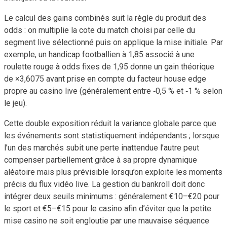
Le calcul des gains combinés suit la règle du produit des
odds : on multiplie la cote du match choisi par celle du
segment live sélectionné puis on applique la mise initiale. Par
exemple, un handicap footballien à 1,85 associé à une
roulette rouge à odds fixes de 1,95 donne un gain théorique
de ×3,6075 avant prise en compte du facteur house edge
propre au casino live (généralement entre ‑0,5 % et ‑1 % selon
le jeu).
Cette double exposition réduit la variance globale parce que
les événements sont statistiquement indépendants ; lorsque
l’un des marchés subit une perte inattendue l’autre peut
compenser partiellement grâce à sa propre dynamique
aléatoire mais plus prévisible lorsqu’on exploite les moments
précis du flux vidéo live. La gestion du bankroll doit donc
intégrer deux seuils minimums : généralement €10–€20 pour
le sport et €5–€15 pour le casino afin d’éviter que la petite
mise casino ne soit engloutie par une mauvaise séquence