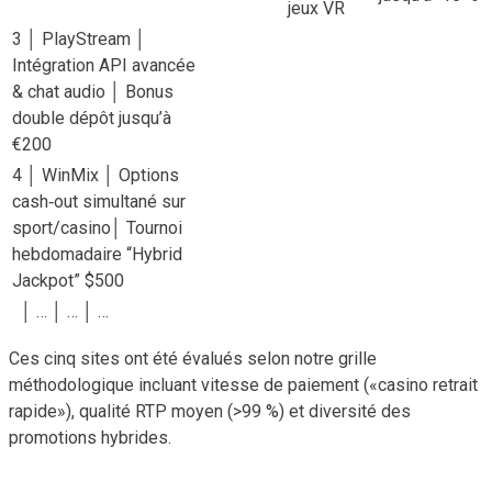
jeux VR
3 │ PlayStream │
Intégration API avancée
& chat audio │ Bonus
double dépôt jusqu’à
€200
4 │ WinMix │ Options
cash‑out simultané sur
sport/casino│ Tournoi
hebdomadaire “Hybrid
Jackpot” $500
│ … │ … │ …
Ces cinq sites ont été évalués selon notre grille
méthodologique incluant vitesse de paiement («​casino retrait
rapide​»), qualité RTP moyen (>99 %) et diversité des
promotions hybrides.