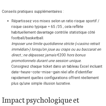
Conseils pratiques supplémentaires :
Répartissez vos mises selon un ratio risque sportif /
risque casino typique = 65 /35 ; cela reflète
habituellement davantage contrôle statistique côté
football/basketball.
Imposer une limite quotidienne stricte («​casino retrait
immédiat​») lorsqu’on joue au craps ou au baccarat en
direct ; ne dépassez jamais
€200
hors bonus
promotionnels durant une session unique.
Consignez chaque ticket dans un tableau Excel incluant
date–heure–cote–mise–gain réel afin d’identifier
rapidement quelles configurations offrent réellement
plus qu’une simple illusion lucrative.
Impact psychologique et