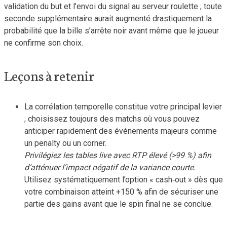
validation du but et l’envoi du signal au serveur roulette ; toute
seconde supplémentaire aurait augmenté drastiquement la
probabilité que la bille s’arrête noir avant même que le joueur
ne confirme son choix.
Leçons à retenir
La corrélation temporelle constitue votre principal levier
; choisissez toujours des matchs où vous pouvez
anticiper rapidement des événements majeurs comme
un penalty ou un corner.
Privilégiez les tables live avec RTP élevé (>99 %) afin
d’atténuer l’impact négatif de la variance courte.
Utilisez systématiquement l’option « cash‑out » dès que
votre combinaison atteint +150 % afin de sécuriser une
partie des gains avant que le spin final ne se conclue.