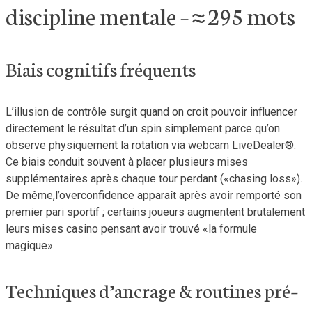
discipline mentale – ≈ 295 mots
Biais cognitifs fréquents
L’illusion de contrôle surgit quand on croit pouvoir influencer
directement le résultat d’un spin simplement parce qu’on
observe physiquement la rotation via webcam LiveDealer®.
Ce biais conduit souvent à placer plusieurs mises
supplémentaires après chaque tour perdant («chasing loss»).
De même,l’overconfidence apparaît après avoir remporté son
premier pari sportif ; certains joueurs augmentent brutalement
leurs mises casino pensant avoir trouvé «la formule
magique».
Techniques d’ancrage & routines pré–