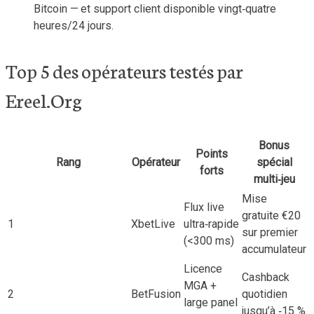
Bitcoin ­— et support client disponible vingt‑quatre
heures/24 jours.
Top 5 des opérateurs testés par
Ereel.Org
Bonus
Points
Rang
Opérateur
spécial
forts
multi‑jeu
Mise
Flux live
gratuite €20
1
XbetLive
ultra‑rapide
sur premier
(<300 ms)
accumulateur
Licence
Cashback
MGA +
2
BetFusion
quotidien
large panel
jusqu’à ‑15 %