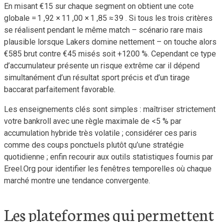
En misant €15 sur chaque segment on obtient une cote
globale = 1 ,92 × 11 ,00 × 1 ,85 ≈ 39 . Si tous les trois critères
se réalisent pendant le même match – scénario rare mais
plausible lorsque Lakers domine nettement – on touche alors
€585 brut contre €45 misés soit +1200 %. Cependant ce type
d’accumulateur présente un risque extrême car il dépend
simultanément d’un résultat sport précis et d’un tirage
baccarat parfaitement favorable.
Les enseignements clés sont simples : maîtriser strictement
votre bankroll avec une règle maximale de <5 % par
accumulation hybride très volatile ; considérer ces paris
comme des coups ponctuels plutôt qu’une stratégie
quotidienne ; enfin recourir aux outils statistiques fournis par
Ereel.Org pour identifier les fenêtres temporelles où chaque
marché montre une tendance convergente.
Les plateformes qui permettent