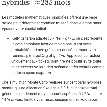
hybrides – ≈ 285 mots
Les modèles mathématiques simplifiés offrent une base
solide pour déterminer combien miser à chaque étape sans
épuiser votre capital initial :
Kelly Criterion adapté :
f
=
(bp − q) / b
, où
b
représente
la cote combinée hybride moins one,
p
est votre
probabilité estimée grâce aux données esportives
fournies par Ereel.Org et
q = 1−p
. Appliquer ce facteur
uniquement aux tickets dont
f
reste positif évite toute
mise excessive lors des scénarios très volatils comme
certains spins craps live.
Une simulation Monte Carlo réalisée sur cent paris hybrides
montre qu’une allocation fixe égale à 3 % du bankroll total
génère un rendement moyen annuel supérieur à 27 %, contre
14 % si vous limitez vos mises uniquement au volet sport.