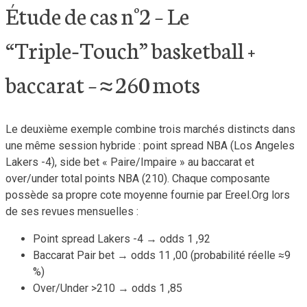
Étude de cas n°2 – Le
“Triple‑Touch” basketball +
baccarat – ≈ 260 mots
Le deuxième exemple combine trois marchés distincts dans
une même session hybride : point spread NBA (Los Angeles
Lakers -4), side bet « Paire/Impaire » au baccarat et
over/under total points NBA (210). Chaque composante
possède sa propre cote moyenne fournie par Ereel.Org lors
de ses revues mensuelles :
Point spread Lakers -4 → odds 1 ,92
Baccarat Pair bet → odds 11 ,00 (probabilité réelle ≈9
%)
Over/Under >210 → odds 1 ,85