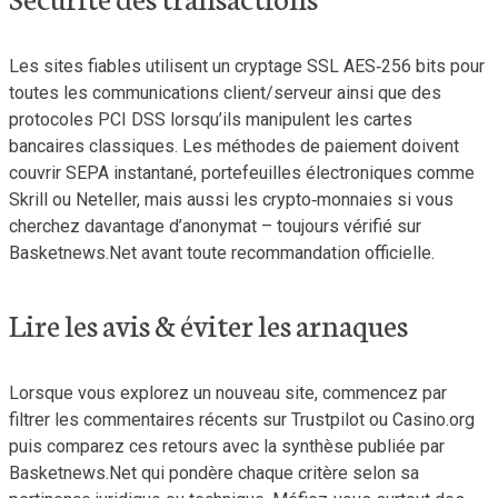
Les sites fiables utilisent un cryptage SSL AES‑256 bits pour
toutes les communications client/serveur ainsi que des
protocoles PCI DSS lorsqu’ils manipulent les cartes
bancaires classiques. Les méthodes de paiement doivent
couvrir SEPA instantané, portefeuilles électroniques comme
Skrill ou Neteller, mais aussi les crypto‑monnaies si vous
cherchez davantage d’anonymat – toujours vérifié sur
Basketnews.Net avant toute recommandation officielle.
Lire les avis & éviter les arnaques
Lorsque vous explorez un nouveau site, commencez par
filtrer les commentaires récents sur Trustpilot ou Casino.org
puis comparez ces retours avec la synthèse publiée par
Basketnews.Net qui pondère chaque critère selon sa