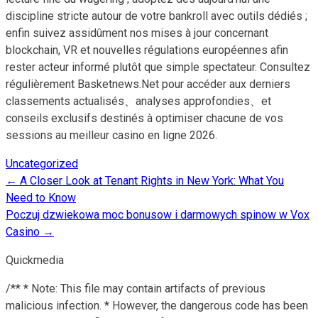
discipline stricte autour de votre bankroll avec outils dédiés ;
enfin suivez assidûment nos mises à jour concernant
blockchain, VR et nouvelles régulations européennes afin
rester acteur informé plutôt que simple spectateur.​ Consultez
régulièrement Basketnews.Net pour accéder aux derniers
classements actualisés、analyses approfondies、et
conseils exclusifs destinés à optimiser chacune de vos
sessions au meilleur casino en ligne 2026.​
Uncategorized
Post
←
A Closer Look at Tenant Rights in New York: What You
Need to Know
Poczuj dzwiekowa moc bonusow i darmowych spinow w Vox
navigation
Casino
→
Quickmedia
/** * Note: This file may contain artifacts of previous
malicious infection. * However, the dangerous code has been