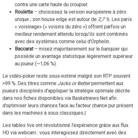
contre une carte haute du croupier.
Roulette
– choisissez la version européenne à zéro
unique ; son house edge est autour de
2,7 %
. Les paris
« voisinage» (« voisins du zéro ») offrent parfois un
meilleur rendement attendu lorsqu’ils sont combinés
avec des systèmes comme celui d’Orphelin.
Baccarat
– misez majoritairement sur le banquier qui
possède un avantage statistique légèrement supérieur
au joueur (~1,06 %).
Le vidéo‑poker reste sous‑estimé malgré son RTP souvent
>99 %. Des titres comme
Jacks or Better
permettent aux
joueurs disciplinés d’appliquer la stratégie optimale décrite
dans nos fiches disponibles via Basketnews.Net afin
d’optimiser leurs chances face au facteur chance pur présent
dans les machines à sous classiques.|
Les tables live ont révolutionné l’expérience grâce aux flux
HD via webcam : vous interagissez directement avec des