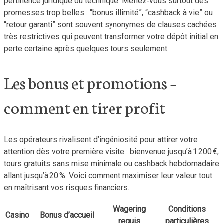
pertinence juridique ou technique. Méfiez‑vous surtout des
promesses trop belles : “bonus illimité”, “cashback à vie” ou
“retour garanti” sont souvent synonymes de clauses cachées
très restrictives qui peuvent transformer votre dépôt initial en
perte certaine après quelques tours seulement.
Les bonus et promotions –
comment en tirer profit
Les opérateurs rivalisent d’ingéniosité pour attirer votre
attention dès votre première visite : bienvenue jusqu’à 1 200 €,
tours gratuits sans mise minimale ou cashback hebdomadaire
allant jusqu’à 20 %. Voici comment maximiser leur valeur tout
en maîtrisant vos risques financiers.
Wagering
Conditions
Casino
Bonus d’accueil
requis
particulières