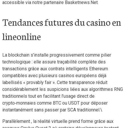
accessible via notre partenaire Basketnews.Net.
Tendances futures du casino en
line​online​
La blockchain s’installe progressivement comme pilier
technologique : elle assure traçabilité complète des
transactions grâce aux contrats intelligents Ethereum
compatibles avec plusieurs casinos européens déjà
labellisés « provably fair ». Cette transparence réduit
considérablement les suspicions liées aux algorithmes RNG
traditionnels tout en facilitant l’usage direct de
crypto‑monnaies comme BTC ou USDT pour déposer
instantanément sans passer par SCA traditionnel.\
Parallèlement , la réalité virtuelle prend forme grâce aux