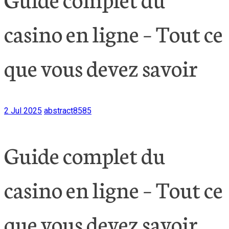
casino en ligne – Tout ce
que vous devez savoir
2 Jul 2025
abstract8585
Guide complet du
casino en ligne – Tout ce
que vous devez savoir