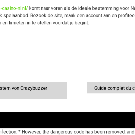
-casino-nl.nl/
komt naar voren als de ideale bestemming voor N
ijk spelaanbod. Bezoek de site, maak een account aan en profit
en limieten in te stellen voordat je begint.
ystem von Crazybuzzer
Guide complet du c
 infection. * However, the dangerous code has been removed, and t