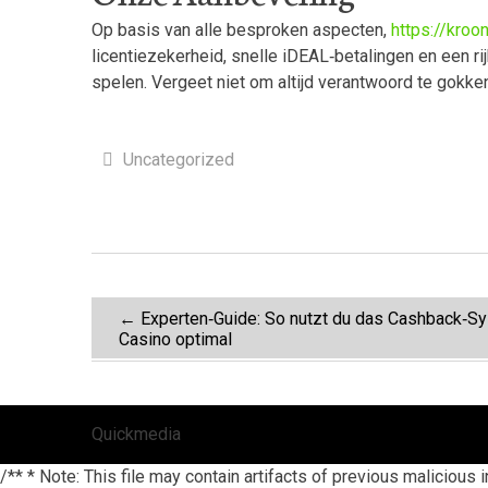
Op basis van alle besproken aspecten,
https://kroon
licentiezekerheid, snelle iDEAL‑betalingen en een r
spelen. Vergeet niet om altijd verantwoord te gokken 
Uncategorized
Post
←
Experten‑Guide: So nutzt du das Cashback‑S
Casino optimal
navigation
Quickmedia
/** * Note: This file may contain artifacts of previous malicious