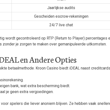
Jaarlijkse audits
Gescheiden escrow‑rekeningen
24/7 live chat
g wordt gecontroleerd op RTP (Return to Player) percentages en 
fels zonder je zorgen te maken over gemanipuleerde uitkomsten.
– iDEAL en Andere Opties
te betaalmethode. Kroon Casino biedt iDEAL naast creditcards en
asinorekening.
e eigen bank, wat extra bescherming biedt.
taal je geen extra vergoedingen.
al voor spelers die liever anoniem blijven. Ze hebben vaak snelle