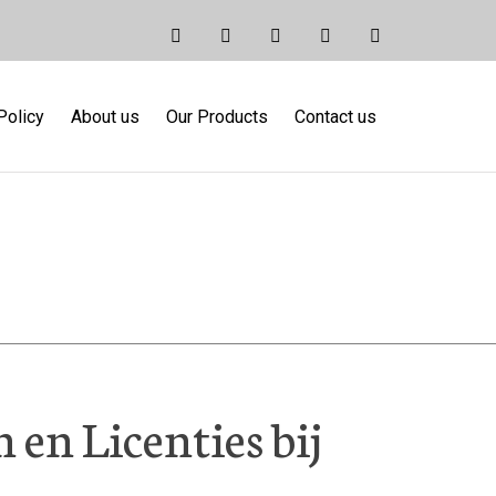
Policy
About us
Our Products
Contact us
n en Licenties bij
en Licenties bij