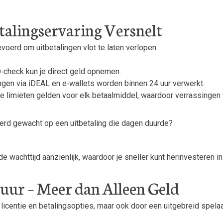
talingservaring Versnelt
oerd om uitbetalingen vlot te laten verlopen:
check kun je direct geld opnemen.
gen via iDEAL en e‑wallets worden binnen 24 uur verwerkt.
ke limieten gelden voor elk betaalmiddel, waardoor verrassinge
eerd gewacht op een uitbetaling die dagen duurde?
wachttijd aanzienlijk, waardoor je sneller kunt herinvesteren in 
uur – Meer dan Alleen Geld
 licentie en betalingsopties, maar ook door een uitgebreid spela