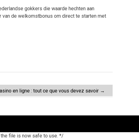
ederlandse gokkers die waarde hechten aan
eer van de welkomstbonus om direct te starten met
asino en ligne : tout ce que vous devez savoir
→
he file is now safe to use. */