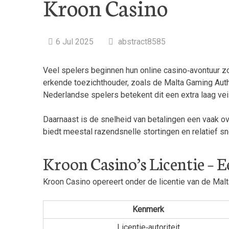
Kroon Casino
6 Jul 2025
abstract8585
Veel spelers beginnen hun online casino‑avontuur zon
erkende toezichthouder, zoals de Malta Gaming Autho
Nederlandse spelers betekent dit een extra laag veili
Daarnaast is de snelheid van betalingen een vaak o
biedt meestal razendsnelle stortingen en relatief sn
Kroon Casino’s Licentie – 
Kroon Casino opereert onder de licentie van de Malt
Kenmerk
Licentie‑autoriteit