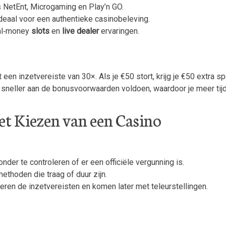
 NetEnt, Microgaming en Play’n GO.
deaal voor een authentieke casinobeleving.
al‑money
slots
en
live dealer
ervaringen.
een inzetvereiste van 30×. Als je €50 stort, krijg je €50 extra 
je sneller aan de bonusvoorwaarden voldoen, waardoor je meer tij
t Kiezen van een Casino
der te controleren of er een officiële vergunning is.
ethoden die traag of duur zijn.
ren de inzetvereisten en komen later met teleurstellingen.