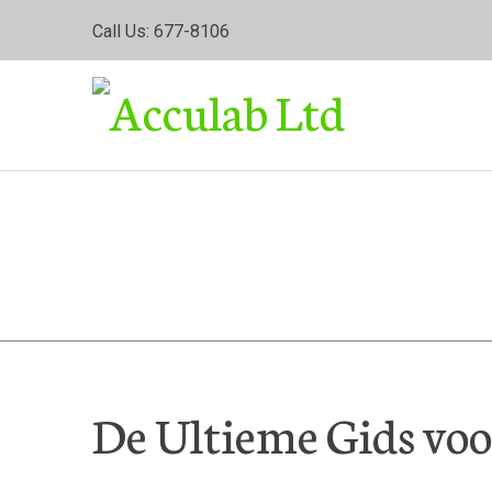
Skip
Call Us: 677-8106
to
content
De Ultieme Gids vo
De Ultieme Gids voo