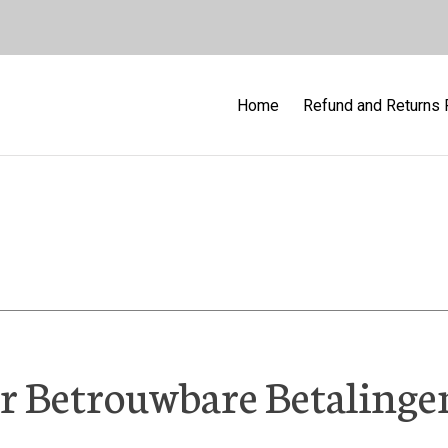
Home
Refund and Returns 
or Betrouwbare Betalinge
Kroon Casino
r Betrouwbare Betalingen 