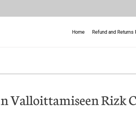
Home
Refund and Returns 
pottien Valloittamiseen 
en Valloittamiseen Rizk C