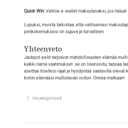
Quick Win:
Valitse e-wallet maksutavaksi, jos haluat
Lopuksi, muista tarkistaa, että valitsemasi maksutap
pelikokemuksesi on sujuva ja turvallinen.
Yhteenveto
Jackpot-pelit tarjoavat mahdollisuuden elämää mullist
kaikki nämä vaatimukset: se on lisensoitu, tarjoaa la
asettaa itsellesi rajat ja hyödyntää saatavilla oleva
kotiin elämääsi mullistavan voiton. Onnea matkaan!
Uncategorized