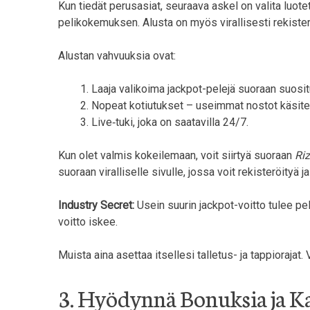
Kun tiedät perusasiat, seuraava askel on valita luot
pelikokemuksen. Alusta on myös virallisesti rekiste
Alustan vahvuuksia ovat:
Laaja valikoima jackpot-pelejä suoraan suositu
Nopeat kotiutukset – useimmat nostot käsitell
Live‑tuki, joka on saatavilla 24/7.
Kun olet valmis kokeilemaan, voit siirtyä suoraan
Ri
suoraan viralliselle sivulle, jossa voit rekisteröityä
Industry Secret:
Usein suurin jackpot-voitto tulee pel
voitto iskee.
Muista aina asettaa itsellesi talletus- ja tappioraja
3. Hyödynnä Bonuksia ja 