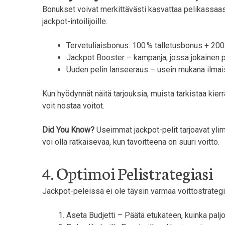
Bonukset voivat merkittävästi kasvattaa pelikassaasi
jackpot-intoilijoille.
Tervetuliaisbonus: 100 % talletusbonus + 200 
Jackpot Booster – kampanja, jossa jokainen 
Uuden pelin lanseeraus – usein mukana ilmaispy
Kun hyödynnät näitä tarjouksia, muista tarkistaa kie
voit nostaa voitot.
Did You Know?
Useimmat jackpot-pelit tarjoavat ylim
voi olla ratkaisevaa, kun tavoitteena on suuri voitto.
4. Optimoi Pelistrategiasi
Jackpot-peleissä ei ole täysin varmaa voittostrategi
Aseta Budjetti – Päätä etukäteen, kuinka paljon