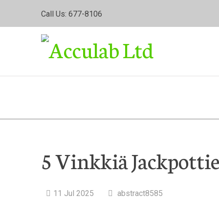
Skip
Call Us: 677-8106
to
content
5 Vinkkiä Jack
5 Vinkkiä Jackpotti
11 Jul 2025
abstract8585