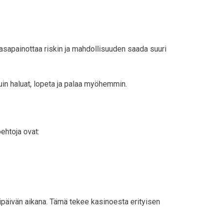
 tasapainottaa riskin ja mahdollisuuden saada suuri
uin haluat, lopeta ja palaa myöhemmin.
ehtoja ovat:
ipäivän aikana. Tämä tekee kasinoesta erityisen