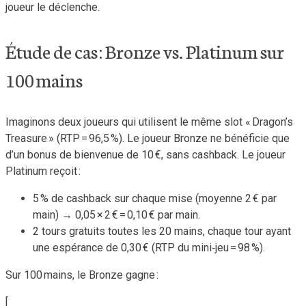
joueur le déclenche.
Étude de cas : Bronze vs. Platinum sur
100 mains
Imaginons deux joueurs qui utilisent le même slot « Dragon’s
Treasure » (RTP = 96,5 %). Le joueur Bronze ne bénéficie que
d’un bonus de bienvenue de 10 €, sans cashback. Le joueur
Platinum reçoit :
5 % de cashback sur chaque mise (moyenne 2 € par
main) → 0,05 × 2 € = 0,10 € par main.
2 tours gratuits toutes les 20 mains, chaque tour ayant
une espérance de 0,30 € (RTP du mini‑jeu = 98 %).
Sur 100 mains, le Bronze gagne :
[