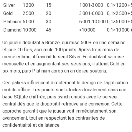
Silver
1 200
15
1 001‑3 000
0,1×1 200 + 
Gold
2 500
20
3 001‑6 000
0,1×2 500 + 
Platinum
5 000
30
6 001‑10 000
0,1×5 000 + 
Diamond
10 000
45
>10 000
0,1×10 000 +
Un joueur débutant à Bronze, qui mise 500 € en une semaine
et joue 10 fois, accumule 100 points. Après trois mois de
même rythme, il franchit le seuil Silver. En doublant sa mise
mensuelle et en augmentant ses sessions, il atteint Gold en
six mois, puis Platinum après un an de jeu soutenu.
Ces paliers influencent directement le design de l’application
mobile offline. Les points sont stockés localement dans une
base SQLite chiffrée, puis synchronisés avec le serveur
central dès que le dispositif retrouve une connexion. Cette
approche garantit que le joueur voit immédiatement son
avancement, tout en respectant les contraintes de
confidentialité et de latence.