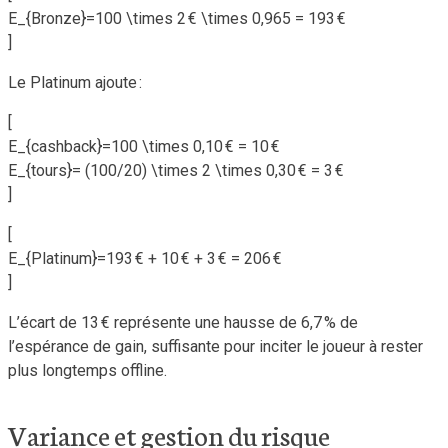
E_{Bronze}=100 \times 2 € \times 0,965 = 193 €
]
Le Platinum ajoute :
[
E_{cashback}=100 \times 0,10 € = 10 €
E_{tours}= (100/20) \times 2 \times 0,30 € = 3 €
]
[
E_{Platinum}=193 € + 10 € + 3 € = 206 €
]
L’écart de 13 € représente une hausse de 6,7 % de
l’espérance de gain, suffisante pour inciter le joueur à rester
plus longtemps offline.
Variance et gestion du risque