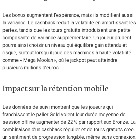
Les bonus augmentent l’espérance, mais ils modifient aussi
la variance. Le cashback réduit la volatilité en amortissant les
pertes, tandis que les tours gratuits introduisent une petite
composante de variance supplémentaire. Un joueur prudent
pourra ainsi choisir un niveau qui équilibre gain attendu et
risque, surtout lorsqu’il joue des machines à haute volatilité
comme « Mega Moolah », où le jackpot peut atteindre
plusieurs millions d’euros.
Impact sur la rétention mobile
Les données de suivi montrent que les joueurs qui
franchissent le palier Gold voient leur durée moyenne de
session offline augmenter de 22 % par rapport aux Bronze. La
combinaison d’un cashback régulier et de tours gratuits crée
un sentiment de progression tangible, même sans connexion.