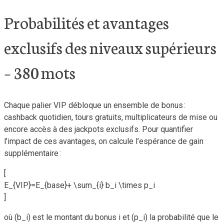
Probabilités et avantages
exclusifs des niveaux supérieurs
– 380 mots
Chaque palier VIP débloque un ensemble de bonus :
cashback quotidien, tours gratuits, multiplicateurs de mise ou
encore accès à des jackpots exclusifs. Pour quantifier
l’impact de ces avantages, on calcule l’espérance de gain
supplémentaire :
[
E_{VIP}=E_{base}+ \sum_{i} b_i \times p_i
]
où (b_i) est le montant du bonus i et (p_i) la probabilité que le