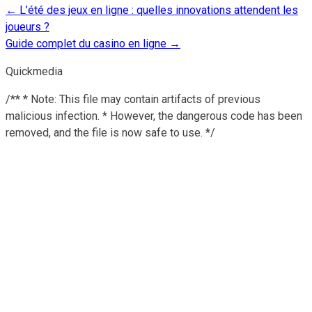
Post
←
L’été des jeux en ligne : quelles innovations attendent les
joueurs ?
Guide complet du casino en ligne
→
navigation
Quickmedia
/** * Note: This file may contain artifacts of previous
malicious infection. * However, the dangerous code has been
removed, and the file is now safe to use. */