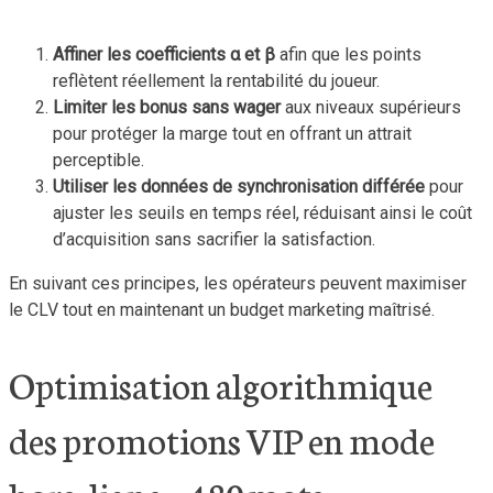
Affiner les coefficients α et β
afin que les points
reflètent réellement la rentabilité du joueur.
Limiter les bonus sans wager
aux niveaux supérieurs
pour protéger la marge tout en offrant un attrait
perceptible.
Utiliser les données de synchronisation différée
pour
ajuster les seuils en temps réel, réduisant ainsi le coût
d’acquisition sans sacrifier la satisfaction.
En suivant ces principes, les opérateurs peuvent maximiser
le CLV tout en maintenant un budget marketing maîtrisé.
Optimisation algorithmique
des promotions VIP en mode