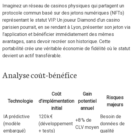
Imaginez un réseau de casinos physiques qui partagent un
protocole commun basé sur des jetons numériques (NFTs)
représentant le statut VIP. Un joueur Diamond d’un casino
parisien pourrait, en se rendant à Lyon, présenter son jeton via
l’application et bénéficier immédiatement des mêmes
avantages, sans devoir recréer son historique. Cette
portabilité crée une véritable économie de fidélité où le statut
devient un actif transférable.
Analyse coût‑bénéfice
Coût
Gain
Risques
Technologie
d’implémentation
potentiel
majeurs
initial
annuel
IA prédictive
120 k €
Besoin de
+8 % de
(modèle
(développement
données de
CLV moyen
embarqué)
+ tests)
qualité