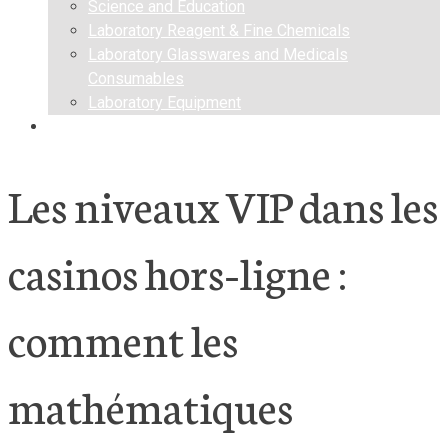
Science and Education
Laboratory Reagent & Fine Chemicals
Laboratory Glasswares and Medicals
Consumables
Laboratory Equipment
Contact us
Les niveaux VIP dans les
casinos hors‑ligne :
comment les
mathématiques