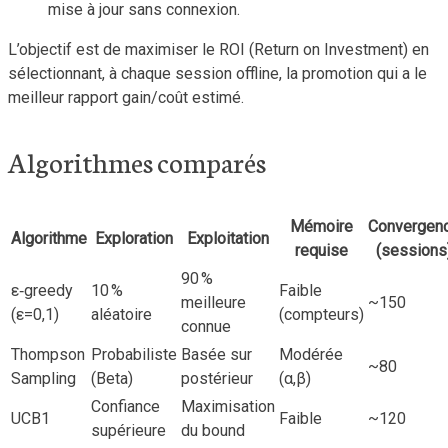
mise à jour sans connexion.
L’objectif est de maximiser le ROI (Return on Investment) en
sélectionnant, à chaque session offline, la promotion qui a le
meilleur rapport gain/coût estimé.
Algorithmes comparés
Mémoire
Convergen
Algorithme
Exploration
Exploitation
requise
(sessions
90 %
ε‑greedy
10 %
Faible
meilleure
~150
(ε=0,1)
aléatoire
(compteurs)
connue
Thompson
Probabiliste
Basée sur
Modérée
~80
Sampling
(Beta)
postérieur
(α,β)
Confiance
Maximisation
UCB1
Faible
~120
supérieure
du bound