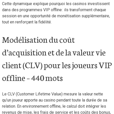
Cette dynamique explique pourquoi les casinos investissent
dans des programmes VIP offline : ils transforment chaque
session en une opportunité de monétisation supplémentaire,
tout en renforçant la fidélité.
Modélisation du coût
d’acquisition et de la valeur vie
client (CLV) pour les joueurs VIP
offline – 440 mots
Le CLV (Customer Lifetime Value) mesure la valeur nette
qu’un joueur apporte au casino pendant toute la durée de sa
relation. En environnement offline, le calcul doit intégrer les
revenus de mise, les frais de service et les coûts des bonus,