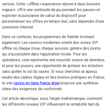
service. Cette « offline » experience répond à deux besoins
majeurs : offrir une continuité de jeu pendant les pauses et
exploiter la puissance de calcul du dispositif pour
personnaliser les offres en temps réel, sans dépendre d’une
connexion Internet.
Dans ce contexte, les programmes de fidélité évoluent
également. Les casinos modernes créent des zones VIP
offline où chaque mise, chaque session, génère des points
qui s’accumulent dans l’application locale. Pour les
opérateurs, cela représente une nouvelle source de données,
et pour les joueurs, une opportunité de grimper les échelons
sans quitter le sol du casino. Si vous cherchez un aperçu
neutre des cadres légaux et des bonnes pratiques en France,
le site
casino en ligne france légal
propose une synthèse
claire des exigences de conformité.
Cet article décortique, sous l’angle mathématique, comment
les différents niveaux VIP influencent la rentabilité tant du