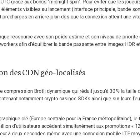
t UTC grâce aux bonus “midnight spin”. Pour éviter que les joueur
s éléments visibles au lancement (interface principale, bande 
préchargés en arrière‑plan dès que la connexion atteint une vi
e ressource avec son poids estimé et son niveau de priorité (« crit
 workers afin d’équilibrer la bande passante entre images HDR et
ion des CDN géo‑localisés
 compression Brotli dynamique qui réduit jusqu’à 30 % la taille
ntenant notamment crypto casinos SDKs ainsi que sur leurs feuill
aphique clé (Europe centrale pour la France métropolitaine), le
illion d’utilisateurs accèdent simultanément aux promotions « 12
érieur à deux secondes même avec une connexion mobile LTE mo