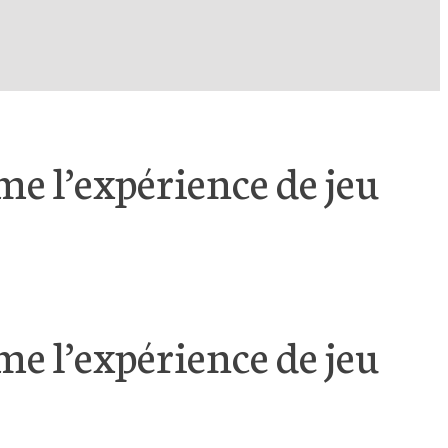
e l’expérience de jeu
e l’expérience de jeu