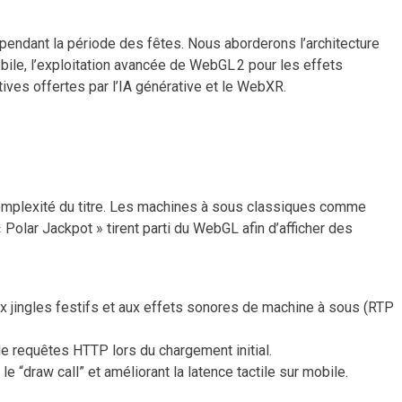
 pendant la période des fêtes. Nous aborderons l’architecture
bile, l’exploitation avancée de WebGL 2 pour les effets
ives offertes par l’IA générative et le WebXR.
complexité du titre. Les machines à sous classiques comme
Polar Jackpot » tirent parti du WebGL afin d’afficher des
ux jingles festifs et aux effets sonores de machine à sous (RTP
e requêtes HTTP lors du chargement initial.
 “draw call” et améliorant la latence tactile sur mobile.