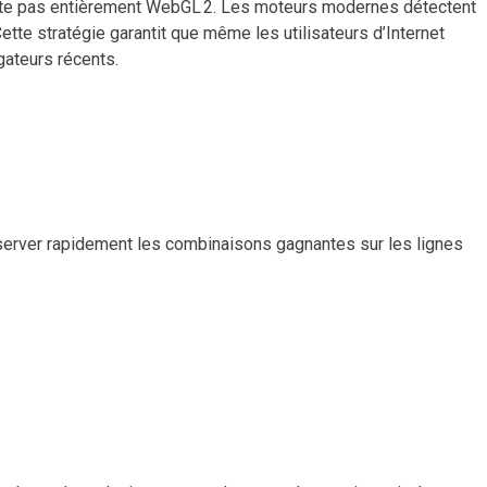
pporte pas entièrement WebGL 2. Les moteurs modernes détectent
tte stratégie garantit que même les utilisateurs d’Internet
gateurs récents.
d’observer rapidement les combinaisons gagnantes sur les lignes