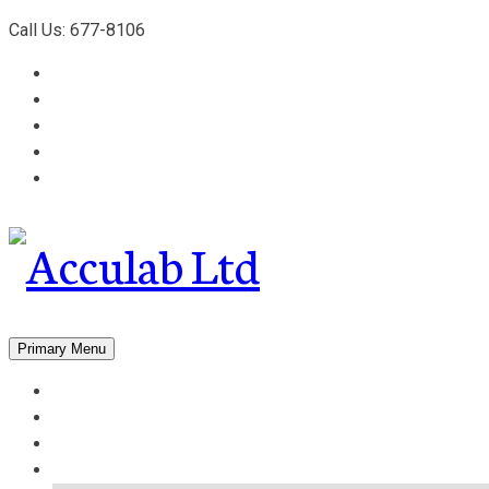
Skip
Call Us: 677-8106
to
content
Primary Menu
Home
Refund and Returns Policy
About us
Our Products