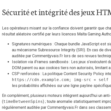
Sécurité et intégrité des jeux H
Les opérateurs misant sur la confiance doivent garantir que chaq
résultat aléatoire certifié par leurs licences Malta Gaming Aut
Signatures numériques : Chaque bundle JavaScript est sig
au mécanisme Subresource Integrity (SRI). En cas de dive
auditée par Commentjyvais.Fr lors de ses revues techniq
Isolation via iFrames sandboxés : Les jeux s’exécutent d
DOM parent ou aux cookies tiers non autorisés, limitant
CSP renforcées : La politique Content Security Policy int
https://cdn.example.com; img-src « self 
les probabilités affichées sur une ligne payline spécifiqu
En complément, plusieurs moteurs intègrent aujourd’hui un anti‑c
(
timeBetweenSpins
) ; toute anomalie statistiquement imp
régulièrement auditée par Commentjyvais.Fr dans ses classeme