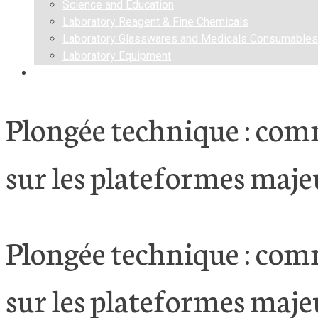
Science and Education
Laboratory Reagent & Fine Chemicals
Laboratory Glasswares and Medicals Consumables
Laboratory Equipment
Contact us
Plongée technique : com
sur les plateformes maje
Plongée technique : com
sur les plateformes maje