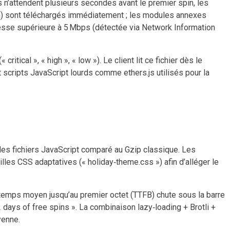
s n’attendent plusieurs secondes avant le premier spin, les
son) sont téléchargés immédiatement ; les modules annexes
tesse supérieure à 5 Mbps (détectée via Network Information
ical », « high », « low »). Le client lit ce fichier dès le
 scripts JavaScript lourds comme ethers.js utilisés pour la
 des fichiers JavaScript comparé au Gzip classique. Les
es CSS adaptatives (« holiday‑theme.css ») afin d’alléger le
 temps moyen jusqu’au premier octet (TTFB) chute sous la barre
 days of free spins ». La combinaison lazy‑loading + Brotli +
yenne.