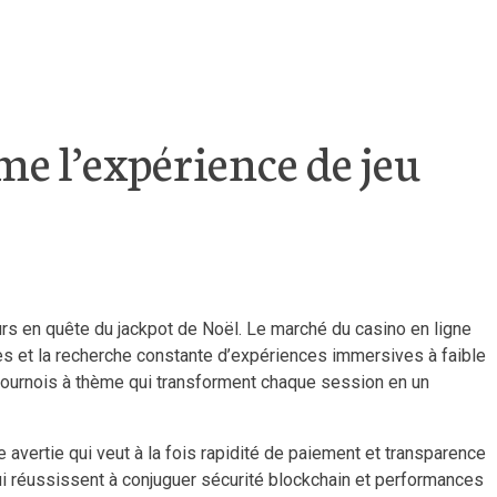
e l’expérience de jeu
urs en quête du jackpot de Noël. Le marché du casino en ligne
s et la recherche constante d’expériences immersives à faible
s tournois à thème qui transforment chaque session en un
e avertie qui veut à la fois rapidité de paiement et transparence
 réussissent à conjuguer sécurité blockchain et performances