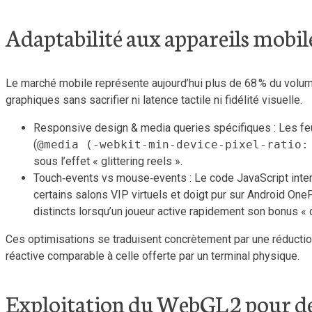
Adaptabilité aux appareils mobile
Le marché mobile représente aujourd’hui plus de 68 % du volum
graphiques sans sacrifier ni latence tactile ni fidélité visuelle.
Responsive design & media queries spécifiques : Les feu
(
@media (-webkit-min-device-pixel-ratio:
sous l’effet « glittering reels ».
Touch‑events vs mouse‑events : Le code JavaScript int
certains salons VIP virtuels et doigt pur sur Android O
distincts lorsqu’un joueur active rapidement son bonus « 
Ces optimisations se traduisent concrètement par une réductio
réactive comparable à celle offerte par un terminal physique.
Exploitation du WebGL 2 pour de