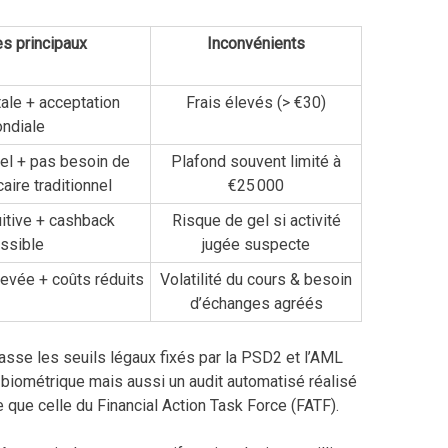
s principaux
Inconvénients
tale + acceptation
Frais élevés (> €30)
ndiale
el + pas besoin de
Plafond souvent limité à
ire traditionnel
€25 000
uitive + cashback
Risque de gel si activité
ssible
jugée suspecte
levée + coûts réduits
Volatilité du cours & besoin
d’échanges agréés
asse les seuils légaux fixés par la PSD2 et l’AML
biométrique mais aussi un audit automatisé réalisé
le que celle du Financial Action Task Force (FATF).