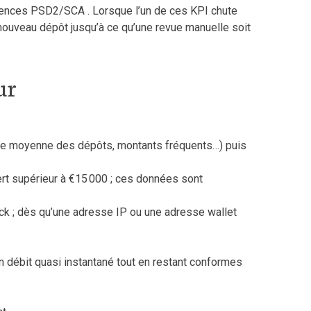
gences PSD2/SCA . Lorsque l’un de ces KPI chute
nouveau dépôt jusqu’à ce qu’une revue manuelle soit
ur
heure moyenne des dépôts, montants fréquents…) puis
fert supérieur à €15 000 ; ces données sont
ck ; dès qu’une adresse IP ou une adresse wallet
 débit quasi instantané tout en restant conformes