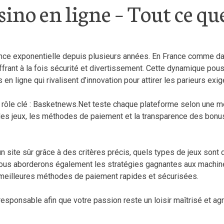
ino en ligne – Tout ce qu
nce exponentielle depuis plusieurs années. En France comme da
ffrant à la fois sécurité et divertissement. Cette dynamique po
 ligne qui rivalisent d’innovation pour attirer les parieurs exig
 rôle clé : Basketnews.Net teste chaque plateforme selon une m
é des jeux, les méthodes de paiement et la transparence des bonus,
 site sûr grâce à des critères précis, quels types de jeux sont 
ous aborderons également les stratégies gagnantes aux machines
 meilleures méthodes de paiement rapides et sécurisées.
responsable afin que votre passion reste un loisir maîtrisé et ag