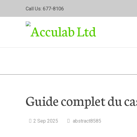
Skip
Call Us: 677-8106
to
content
Guide complet du cas
Guide complet du cas
2 Sep 2025
abstract8585