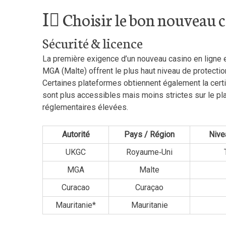
I️⃣ Choisir le bon nouveau c
Sécurité & licence
La première exigence d’un nouveau casino en ligne e
MGA (Malte) offrent le plus haut niveau de protectio
Certaines plateformes obtiennent également la certi
sont plus accessibles mais moins strictes sur le plan
réglementaires élevées.
Autorité
Pays / Région
Nive
UKGC
Royaume‑Uni
MGA
Malte
Curacao
Curaçao
Mauritanie*
Mauritanie