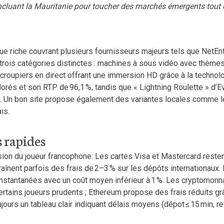
incluant la Mauritanie pour toucher des marchés émergents tout 
ue riche couvrant plusieurs fournisseurs majeurs tels que NetEn
s trois catégories distinctes : machines à sous vidéo avec thèm
 croupiers en direct offrant une immersion HD grâce à la technolo
orés et son RTP de 96,1 %, tandis que « Lightning Roulette » d’E
mise. Un bon site propose également des variantes locales comme
is.
 rapides
sion du joueur francophone. Les cartes Visa et Mastercard restent
raînent parfois des frais de 2–3 % sur les dépôts internationaux. 
instantanées avec un coût moyen inférieur à 1 %. Les cryptomonnai
ertains joueurs prudents ; Ethereum propose des frais réduits gr
jours un tableau clair indiquant délais moyens (dépot ≤ 15 min, re