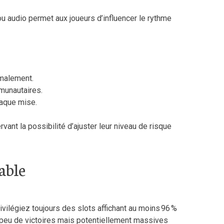
ou audio permet aux joueurs d’influencer le rythme
imalement.
munautaires.
haque mise.
ant la possibilité d’ajuster leur niveau de risque
able
ivilégiez toujours des slots affichant au moins 96 %
e peu de victoires mais potentiellement massives