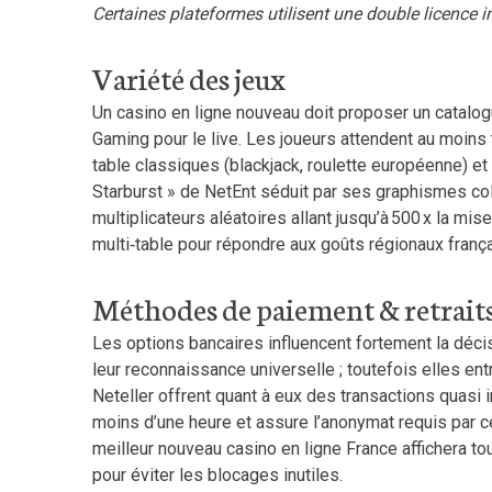
Certaines plateformes utilisent une double licence 
Variété des jeux
Un casino en ligne nouveau doit proposer un catalog
Gaming pour le live. Les joueurs attendent au moin
table classiques (blackjack, roulette européenne) et
Starburst » de NetEnt séduit par ses graphismes col
multiplicateurs aléatoires allant jusqu’à 500 x la 
multi‑table pour répondre aux goûts régionaux frança
Méthodes de paiement & retraits
Les options bancaires influencent fortement la déci
leur reconnaissance universelle ; toutefois elles ent
Neteller offrent quant à eux des transactions quasi 
moins d’une heure et assure l’anonymat requis par c
meilleur nouveau casino en ligne France affichera tou
pour éviter les blocages inutiles.