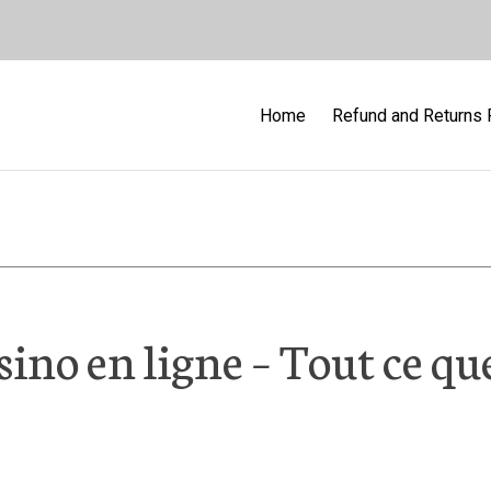
Home
Refund and Returns 
ino en ligne – Tout ce qu
ino en ligne – Tout ce qu