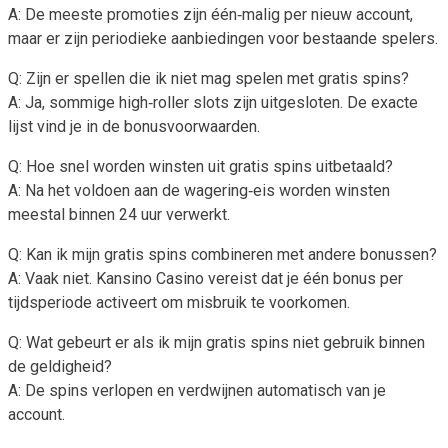
A: De meeste promoties zijn één‑malig per nieuw account,
maar er zijn periodieke aanbiedingen voor bestaande spelers.
Q: Zijn er spellen die ik niet mag spelen met gratis spins?
A: Ja, sommige high‑roller slots zijn uitgesloten. De exacte
lijst vind je in de bonusvoorwaarden.
Q: Hoe snel worden winsten uit gratis spins uitbetaald?
A: Na het voldoen aan de wagering‑eis worden winsten
meestal binnen 24 uur verwerkt.
Q: Kan ik mijn gratis spins combineren met andere bonussen?
A: Vaak niet. Kansino Casino vereist dat je één bonus per
tijdsperiode activeert om misbruik te voorkomen.
Q: Wat gebeurt er als ik mijn gratis spins niet gebruik binnen
de geldigheid?
A: De spins verlopen en verdwijnen automatisch van je
account.