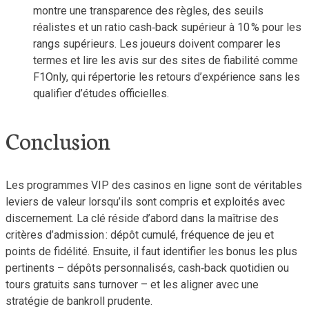
montre une transparence des règles, des seuils
réalistes et un ratio cash‑back supérieur à 10 % pour les
rangs supérieurs. Les joueurs doivent comparer les
termes et lire les avis sur des sites de fiabilité comme
F1Only, qui répertorie les retours d’expérience sans les
qualifier d’études officielles.
Conclusion
Les programmes VIP des casinos en ligne sont de véritables
leviers de valeur lorsqu’ils sont compris et exploités avec
discernement. La clé réside d’abord dans la maîtrise des
critères d’admission : dépôt cumulé, fréquence de jeu et
points de fidélité. Ensuite, il faut identifier les bonus les plus
pertinents – dépôts personnalisés, cash‑back quotidien ou
tours gratuits sans turnover – et les aligner avec une
stratégie de bankroll prudente.