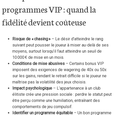
programmes VIP : quand la
fidélité devient coûteuse
Risque de « chasing »
– Le désir d’atteindre le rang
suivant peut pousser le joueur à miser au-delà de ses
moyens, surtout lorsqu’il faut atteindre un seuil de
10 000 € de mise en un mois.
Conditions de mise abusives
– Certains bonus VIP
imposent des exigences de wagering de 40x ou 50x
sur les gains, rendant le retrait difficile si le joueur ne
maîtrise pas la volatilité des jeux choisis.
Impact psychologique
– L’appartenance à un club
élitiste crée une pression sociale : perdre le statut peut
être perçu comme une humiliation, entraînant des
comportements de jeu compulsif.
Identifier un programme équitable
– Un bon programme