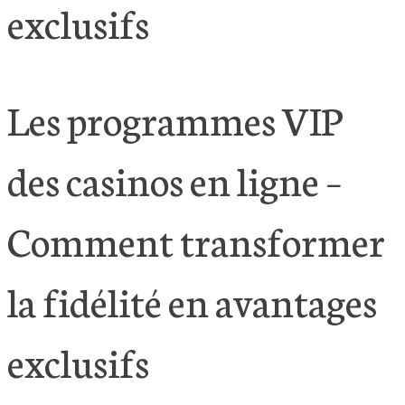
exclusifs
Les programmes VIP
des casinos en ligne –
Comment transformer
la fidélité en avantages
exclusifs