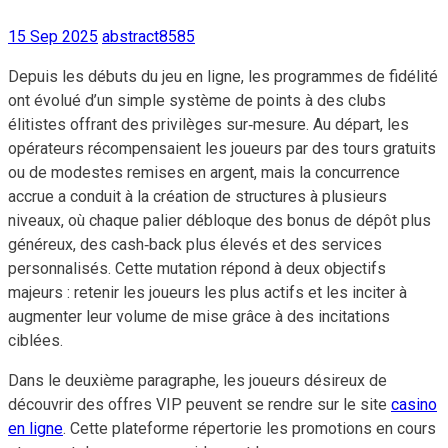
15 Sep 2025
abstract8585
Depuis les débuts du jeu en ligne, les programmes de fidélité
ont évolué d’un simple système de points à des clubs
élitistes offrant des privilèges sur‑mesure. Au départ, les
opérateurs récompensaient les joueurs par des tours gratuits
ou de modestes remises en argent, mais la concurrence
accrue a conduit à la création de structures à plusieurs
niveaux, où chaque palier débloque des bonus de dépôt plus
généreux, des cash‑back plus élevés et des services
personnalisés. Cette mutation répond à deux objectifs
majeurs : retenir les joueurs les plus actifs et les inciter à
augmenter leur volume de mise grâce à des incitations
ciblées.
Dans le deuxième paragraphe, les joueurs désireux de
découvrir des offres VIP peuvent se rendre sur le site
casino
en ligne
. Cette plateforme répertorie les promotions en cours