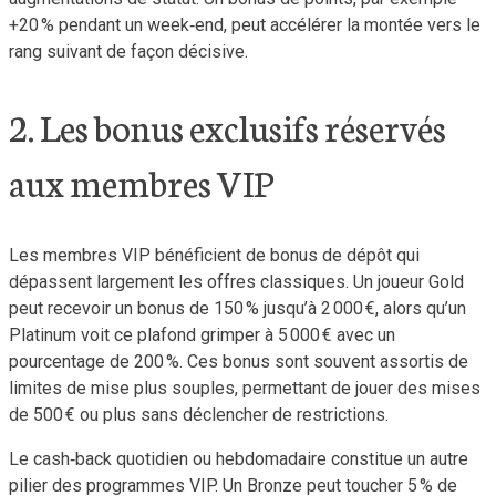
+20 % pendant un week‑end, peut accélérer la montée vers le
rang suivant de façon décisive.
2. Les bonus exclusifs réservés
aux membres VIP
Les membres VIP bénéficient de bonus de dépôt qui
dépassent largement les offres classiques. Un joueur Gold
peut recevoir un bonus de 150 % jusqu’à 2 000 €, alors qu’un
Platinum voit ce plafond grimper à 5 000 € avec un
pourcentage de 200 %. Ces bonus sont souvent assortis de
limites de mise plus souples, permettant de jouer des mises
de 500 € ou plus sans déclencher de restrictions.
Le cash‑back quotidien ou hebdomadaire constitue un autre
pilier des programmes VIP. Un Bronze peut toucher 5 % de