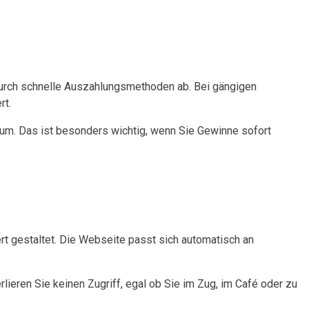
 durch schnelle Auszahlungsmethoden ab. Bei gängigen
rt.
mum. Das ist besonders wichtig, wenn Sie Gewinne sofort
t gestaltet. Die Webseite passt sich automatisch an
rlieren Sie keinen Zugriff, egal ob Sie im Zug, im Café oder zu