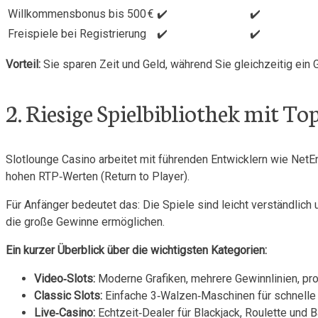
Willkommensbonus bis 500 €
✔️
✔️
Freispiele bei Registrierung
✔️
✔️
Vorteil:
Sie sparen Zeit und Geld, während Sie gleichzeitig ein G
2. Riesige Spielbibliothek mit T
Slotlounge Casino arbeitet mit führenden Entwicklern wie NetE
hohen RTP‑Werten (Return to Player).
Für Anfänger bedeutet das: Die Spiele sind leicht verständlich 
die große Gewinne ermöglichen.
Ein kurzer Überblick über die wichtigsten Kategorien:
Video‑Slots:
Moderne Grafiken, mehrere Gewinnlinien, pr
Classic Slots:
Einfache 3‑Walzen‑Maschinen für schnelle
Live‑Casino:
Echtzeit‑Dealer für Blackjack, Roulette und B