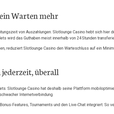
 kein Warten mehr
beitungszeit von Auszahlungen. Slotlounge Casino hebt sich hier
ets wird das Guthaben meist innerhalb von 24 Stunden transferie
gen, reduziert Slotlounge Casino den Warteschluss auf ein Mini
 jederzeit, überall
ts. Slotlounge Casino hat deshalb seine Plattform mobiloptimier
 schwacher Internetverbindung.
e Bonus‑Features, Tournaments und den Live‑Chat integriert. So ve