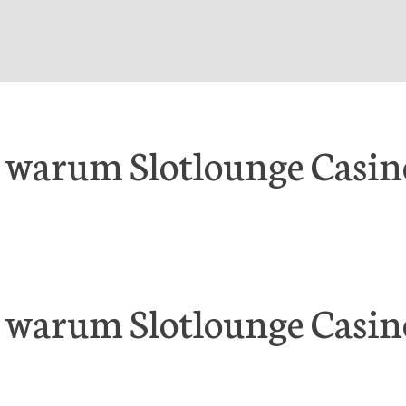
warum Slotlounge Casino
warum Slotlounge Casino