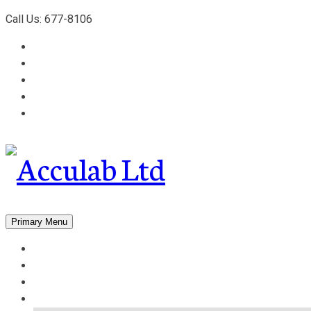
Skip
Call Us: 677-8106
to
content
Primary Menu
Home
Refund and Returns Policy
About us
Our Products