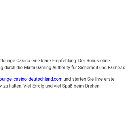
otlounge Casino eine klare Empfehlung. Der Bonus ohne
 durch die Malta Gaming Authority für Sicherheit und Fairness.
lounge-casino-deutschland.com
und starten Sie Ihre erste
zu halten. Viel Erfolg und viel Spaß beim Drehen!