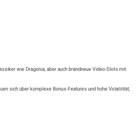
assiker wie Dragonia, aber auch brandneue Video‑Slots mit
reuen sich über komplexe Bonus‑Features und hohe Volatilität,