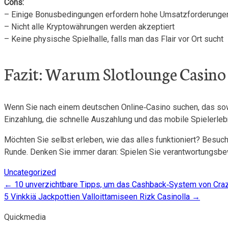
Cons:
– Einige Bonusbedingungen erfordern hohe Umsatzforderunge
– Nicht alle Kryptowährungen werden akzeptiert
– Keine physische Spielhalle, falls man das Flair vor Ort sucht
Fazit: Warum Slotlounge Casino d
Wenn Sie nach einem deutschen Online‑Casino suchen, das sowo
Einzahlung, die schnelle Auszahlung und das mobile Spielerleb
Möchten Sie selbst erleben, wie das alles funktioniert? Besuche
Runde. Denken Sie immer daran: Spielen Sie verantwortungsbewu
Uncategorized
Post
←
10 unverzichtbare Tipps, um das Cashback‑System von Craz
5 Vinkkiä Jackpottien Valloittamiseen Rizk Casinolla
→
Quickmedia