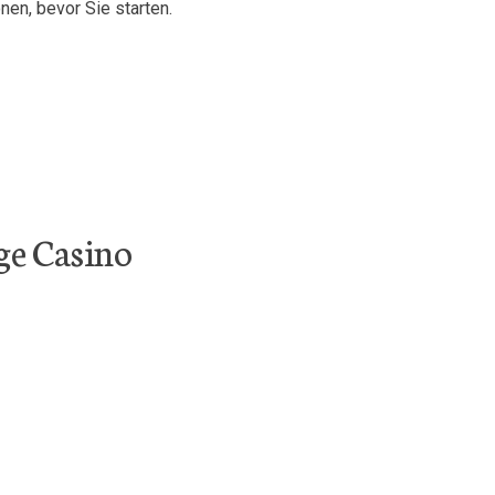
nen, bevor Sie starten.
ge Casino