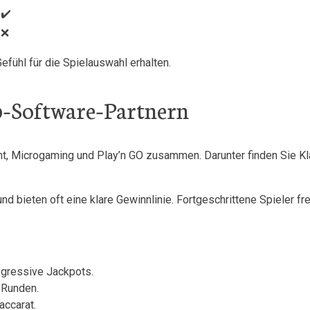
✔️
❌
efühl für die Spielauswahl erhalten.
op‑Software‑Partnern
nt, Microgaming und Play’n GO zusammen. Darunter finden Sie Kl
und bieten oft eine klare Gewinnlinie. Fortgeschrittene Spieler f
ogressive Jackpots.
 Runden.
accarat.