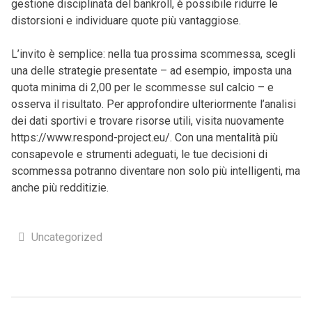
gestione disciplinata del bankroll, è possibile ridurre le
distorsioni e individuare quote più vantaggiose.
L’invito è semplice: nella tua prossima scommessa, scegli
una delle strategie presentate – ad esempio, imposta una
quota minima di 2,00 per le scommesse sul calcio – e
osserva il risultato. Per approfondire ulteriormente l’analisi
dei dati sportivi e trovare risorse utili, visita nuovamente
https://www.respond-project.eu/. Con una mentalità più
consapevole e strumenti adeguati, le tue decisioni di
scommessa potranno diventare non solo più intelligenti, ma
anche più redditizie.
Uncategorized