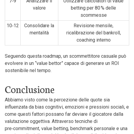
7‑9
Analizzare il
Utilizzare calcolatori di value
valore
betting per 80 % delle
scommesse
10‑12
Consolidare la
Revisione mensile,
mentalità
ricalibrazione del bankroll,
coaching interno
Seguendo questa roadmap, un scommettitore casuale può
evolvere in un “value bettor” capace di generare un ROI
sostenibile nel tempo.
Conclusione
Abbiamo visto come la percezione delle quote sia
influenzata da bias cognitivi, emozioni e pressioni sociali, e
come questi fattori possano far deviare il giocatore dalla
valutazione oggettiva. Attraverso tecniche di
pre‑commitment, value betting, benchmark personale e una