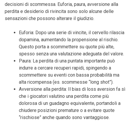
decisioni di scommessa. Euforia, paura, avversione alla
perdita e desiderio di rivincita sono solo alcune delle
sensazioni che possono alterare il giudizio.
Euforia: Dopo una serie di vincite, il cervello rilascia
dopamina, aumentando la propensione al rischio.
Questo porta a scommettere su quote più alte,
spesso senza una valutazione adeguata del valore.
Paura: La perdita di una puntata importante può
indurre a cercare recuperi rapidi, spingendo a
scommettere su eventi con bassa probabilità ma
alta ricompensa (es. scommesse “long shot”).
Avversione alla perdita: Il bias di loss aversion fa sì
che i giocatori valutino una perdita come più
dolorosa di un guadagno equivalente, portandoli a
chiudere posizioni premature o a evitare quote
“rischiose” anche quando sono vantaggiose.