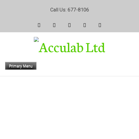
Skip
Call Us: 677-8106
to
content
Primary Menu
Come la percezione
delle quote influenza le
decisioni di scommessa