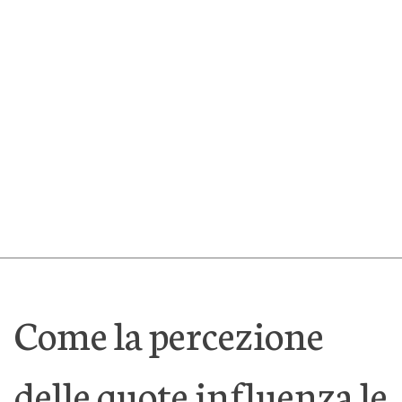
sportiva: psicologia del
giocatore e strategie
per massimizzare i
ritorni
Come la percezione
delle quote influenza le