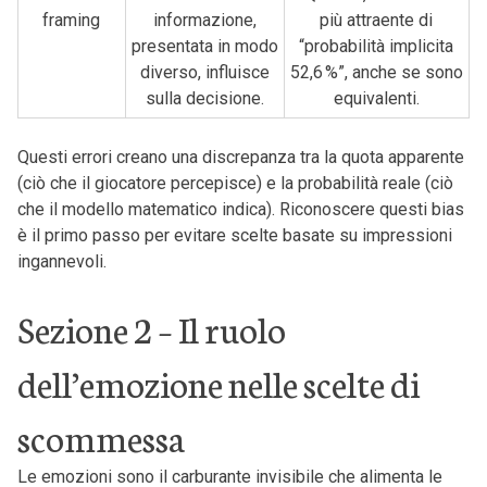
framing
informazione,
più attraente di
presentata in modo
“probabilità implicita
diverso, influisce
52,6 %”, anche se sono
sulla decisione.
equivalenti.
Questi errori creano una discrepanza tra la quota apparente
(ciò che il giocatore percepisce) e la probabilità reale (ciò
che il modello matematico indica). Riconoscere questi bias
è il primo passo per evitare scelte basate su impressioni
ingannevoli.
Sezione 2 – Il ruolo
dell’emozione nelle scelte di
scommessa
Le emozioni sono il carburante invisibile che alimenta le