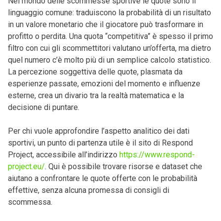
Nel mondo delle scommesse sportive le quote sono il
linguaggio comune: traduiscono la probabilità di un risultato
in un valore monetario che il giocatore può trasformare in
profitto o perdita. Una quota “competitiva” è spesso il primo
filtro con cui gli scommettitori valutano un’offerta, ma dietro
quel numero c’è molto più di un semplice calcolo statistico.
La percezione soggettiva delle quote, plasmata da
esperienze passate, emozioni del momento e influenze
esterne, crea un divario tra la realtà matematica e la
decisione di puntare.
Per chi vuole approfondire l’aspetto analitico dei dati
sportivi, un punto di partenza utile è il sito di Respond
Project, accessibile all’indirizzo
https://www.respond-
project.eu/
. Qui è possibile trovare risorse e dataset che
aiutano a confrontare le quote offerte con le probabilità
effettive, senza alcuna promessa di consigli di
scommessa.