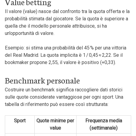
Value betting
Il valore (value) nasce dal confronto tra la quota offerta e la
probabilità stimata dal giocatore. Se la quota è superiore a
quella che il modello personale attribuisce, si ha
un’opportunità di valore.
Esempio: si stima una probabilità del 45 % per una vittoria
del Real Madrid. La quota implicita è 1 / 0,45 ≈ 2,22. Se il
bookmaker propone 2,55, il valore è positivo (+0,33).
Benchmark personale
Costruire un benchmark significa raccogliere dati storici
sulle quote considerate vantaggiose per ogni sport. Una
tabella di riferimento può essere così strutturata:
Sport
Quote minime per
Frequenza media
value
(settimanale)