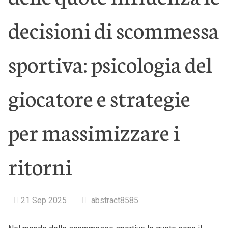
decisioni di scommessa
sportiva: psicologia del
giocatore e strategie
per massimizzare i
ritorni
21 Sep 2025
abstract8585