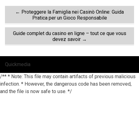
Post
←
Proteggere la Famiglia nei Casinò Online: Guida
Pratica per un Gioco Responsabile
navigation
Guide complet du casino en ligne – tout ce que vous
devez savoir
→
Quickmedia
/** * Note: This file may contain artifacts of previous malicious
infection. * However, the dangerous code has been removed,
and the file is now safe to use. */