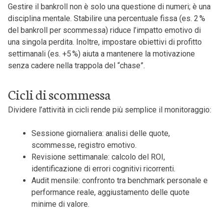
Gestire il bankroll non è solo una questione di numeri; è una
disciplina mentale. Stabilire una percentuale fissa (es. 2 %
del bankroll per scommessa) riduce l’impatto emotivo di
una singola perdita. Inoltre, impostare obiettivi di profitto
settimanali (es. +5 %) aiuta a mantenere la motivazione
senza cadere nella trappola del “chase”.
Cicli di scommessa
Dividere l’attività in cicli rende più semplice il monitoraggio:
Sessione giornaliera: analisi delle quote,
scommesse, registro emotivo.
Revisione settimanale: calcolo del ROI,
identificazione di errori cognitivi ricorrenti.
Audit mensile: confronto tra benchmark personale e
performance reale, aggiustamento delle quote
minime di valore.