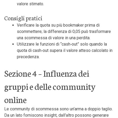
valore stimato.
Consigli pratici
Verificare la quota su più bookmaker prima di
scommettere; la differenza di 0,05 può trasformare
una scommessa di valore in una perdita.
Utilizzare le funzioni di “cash‑out” solo quando la
quota di cash‑out supera il valore atteso calcolato in
precedenza.
Sezione 4 – Influenza dei
gruppi e delle community
online
Le community di scommessa sono un’arma a doppio taglio.
Da un lato forniscono insight, dall’altro possono generare