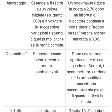
Ancoraggio
Si tende a fissarsi
Un bookmaker riduce
su un valore
la quota a 2,70 dopo
iniziale (es. quota
un infortunio; il
3,00) e a valutare
giocatore continua a
le successive
considerarla “troppo
variazioni rispetto
bassa” perché ancora
a quel punto, anche
ancorata a 3,00.
se la realtà cambia.
Disponibilità
Si sovrastimano
Dopo una vittoria
eventi recenti o
spettacolare di una
molto
squadra di Serie A, i
pubblicizzati.
scommettitori credono
che la probabilità di
una vittoria
successiva sia più alta
di quanto indichi la
quota.
Effetto
La stessa
“Quota 1,90” sembra