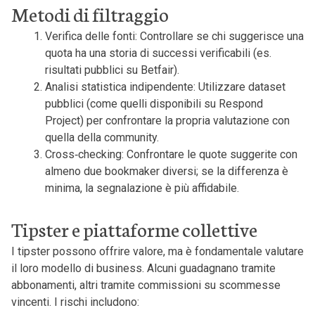
Metodi di filtraggio
Verifica delle fonti: Controllare se chi suggerisce una
quota ha una storia di successi verificabili (es.
risultati pubblici su Betfair).
Analisi statistica indipendente: Utilizzare dataset
pubblici (come quelli disponibili su Respond
Project) per confrontare la propria valutazione con
quella della community.
Cross‑checking: Confrontare le quote suggerite con
almeno due bookmaker diversi; se la differenza è
minima, la segnalazione è più affidabile.
Tipster e piattaforme collettive
I tipster possono offrire valore, ma è fondamentale valutare
il loro modello di business. Alcuni guadagnano tramite
abbonamenti, altri tramite commissioni su scommesse
vincenti. I rischi includono: