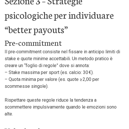
Sezione 3 – Strategie
psicologiche per individuare
“better payouts”
Pre‑commitment
Il pre‑commitment consiste nel fissare in anticipo limiti di
stake e quote minime accettabili. Un metodo pratico è
creare un “foglio di regole” dove si annota:
– Stake massima per sport (es. calcio: 30 €).
– Quota minima per valore (es. quote ≥ 2,00 per
scommesse singole).
Rispettare queste regole riduce la tendenza a
scommettere impulsivamente quando le emozioni sono
alte.