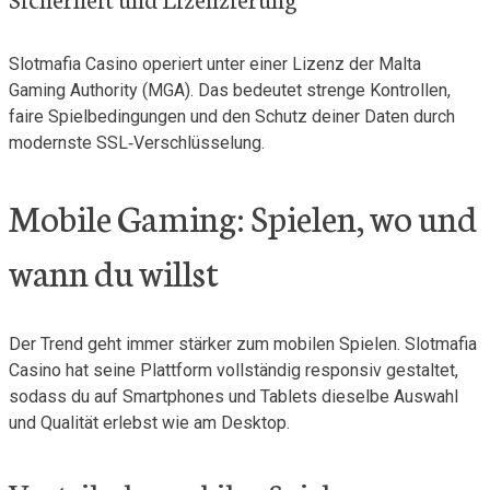
Slotmafia Casino operiert unter einer Lizenz der Malta
Gaming Authority (MGA). Das bedeutet strenge Kontrollen,
faire Spielbedingungen und den Schutz deiner Daten durch
modernste SSL‑Verschlüsselung.
Mobile Gaming: Spielen, wo und
wann du willst
Der Trend geht immer stärker zum mobilen Spielen. Slotmafia
Casino hat seine Plattform vollständig responsiv gestaltet,
sodass du auf Smartphones und Tablets dieselbe Auswahl
und Qualität erlebst wie am Desktop.