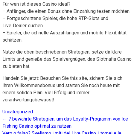
Für wen ist dieses Casino ideal?
– Anfänger, die einen Bonus ohne Einzahlung testen möchten.
– Fortgeschrittene Spieler, die hohe RTP‑Slots und
Live‑Dealer suchen.
– Spieler, die schnelle Auszahlungen und mobile Flexibilität
schätzen.
Nutze die oben beschriebenen Strategien, setze dir klare
Limits und genieße das Spielvergnügen, das Slotmafia Casino
zu bieten hat.
Handeln Sie jetzt: Besuchen Sie this site, sichern Sie sich
Ihren Willkommensbonus und starten Sie noch heute mit
einem soliden Plan. Viel Erfolg und immer
verantwortungsbewusst!
Uncategorized
Post
←
7 bewährte Strategien, um das Loyalty‑Programm von Ice
Fishing Casino optimal zu nutzen
Vero o falso? Sveliamo i miti del Live Casino, i tornei e le