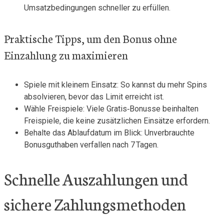
Umsatzbedingungen schneller zu erfüllen.
Praktische Tipps, um den Bonus ohne
Einzahlung zu maximieren
Spiele mit kleinem Einsatz: So kannst du mehr Spins
absolvieren, bevor das Limit erreicht ist.
Wähle Freispiele: Viele Gratis‑Bonusse beinhalten
Freispiele, die keine zusätzlichen Einsätze erfordern.
Behalte das Ablaufdatum im Blick: Unverbrauchte
Bonusguthaben verfallen nach 7 Tagen.
Schnelle Auszahlungen und
sichere Zahlungsmethoden