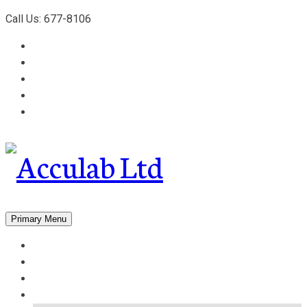
Skip
Call Us: 677-8106
to
content
Primary Menu
Home
Refund and Returns Policy
About us
Our Products