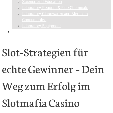
Science and Education
Laboratory Reagent & Fine Chemicals
Laboratory Glasswares and Medicals
Consumables
Laboratory Equipment
Contact us
Slot‑Strategien für
echte Gewinner – Dein
Weg zum Erfolg im
Slotmafia Casino