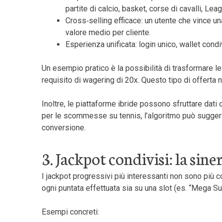
partite di calcio, basket, corse di cavalli, L
Cross‑selling efficace: un utente che vince un
valore medio per cliente.
Esperienza unificata: login unico, wallet condi
Un esempio pratico è la possibilità di trasformare 
requisito di wagering di 20x. Questo tipo di offerta 
Inoltre, le piattaforme ibride possono sfruttare da
per le scommesse su tennis, l’algoritmo può suggerir
conversione.
3. Jackpot condivisi: la sine
I jackpot progressivi più interessanti non sono più 
ogni puntata effettuata sia su una slot (es. “Mega S
Esempi concreti: