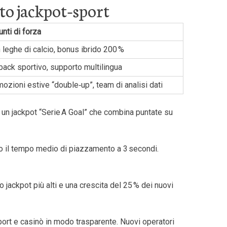
to jackpot‑sport
unti di forza
n leghe di calcio, bonus ibrido 200 %
back sportivo, supporto multilingua
zioni estive “double‑up”, team di analisi dati
e un jackpot “Serie A Goal” che combina puntate su
do il tempo medio di piazzamento a 3 secondi.
 jackpot più alti e una crescita del 25 % dei nuovi
port e casinò in modo trasparente. Nuovi operatori