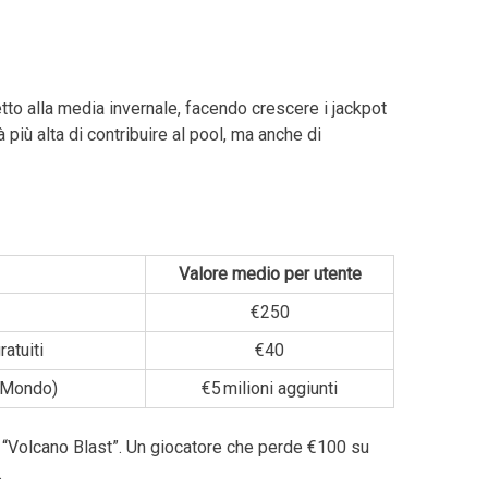
etto alla media invernale, facendo crescere i jackpot
 più alta di contribuire al pool, ma anche di
Valore medio per utente
€250
ratuiti
€40
l Mondo)
€5 milioni aggiunti
me “Volcano Blast”. Un giocatore che perde €100 su
.