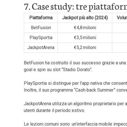
7. Case study: tre piattaf
Piattaforma
Jackpot più alto (2024)
Volu
BetFusion
€4,8 milioni
PlaySportia
€3,5 milioni
JackpotArena
€5,2 milioni
BetFusion ha costruito il suo successo grazie a una 
goal e spin su slot “Stadio Dorato”.
PlaySportia si distingue per l’app nativa che conse
Inoltre, il suo programma “Cash‑back Summer” converte
JackpotArena utilizza un algoritmo proprietario per a
utenti durante il periodo estivo.
Le lezioni comuni sono: un’interfaccia mobile impec