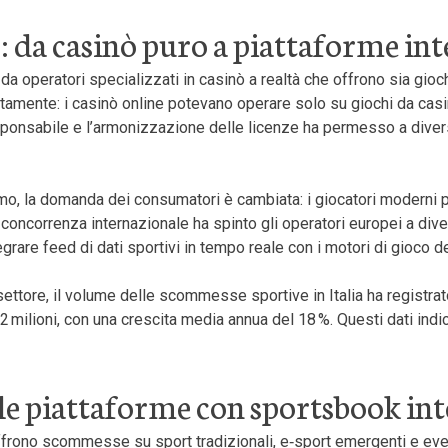
: da casinò puro a piattaforme in
o da operatori specializzati in casinò a realtà che offrono sia gi
ente: i casinò online potevano operare solo su giochi da casin
esponsabile e l’armonizzazione delle licenze ha permesso a diversi
imo, la domanda dei consumatori è cambiata: i giocatori moderni p
 concorrenza internazionale ha spinto gli operatori europei a dive
grare feed di dati sportivi in tempo reale con i motori di gioco d
settore, il volume delle scommesse sportive in Italia ha registra
e 3,2 milioni, con una crescita media annua del 18 %. Questi dati in
lle piattaforme con sportsbook in
frono scommesse su sport tradizionali, e‑sport emergenti e event