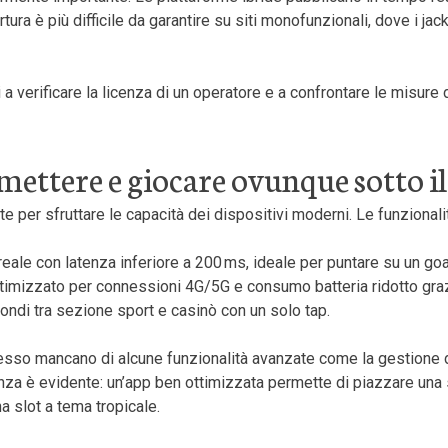
pertura è più difficile da garantire su siti monofunzionali, dove i 
 a verificare la licenza di un operatore e a confrontare le misure 
ettere e giocare ovunque sotto il 
e per sfruttare le capacità dei dispositivi moderni. Le funzionali
le con latenza inferiore a 200 ms, ideale per puntare su un goal
ttimizzato per connessioni 4G/5G e consumo batteria ridotto grazi
fondi tra sezione sport e casinò con un solo tap.
esso mancano di alcune funzionalità avanzate come la gestione 
erenza è evidente: un’app ben ottimizzata permette di piazzare una
na slot a tema tropicale.