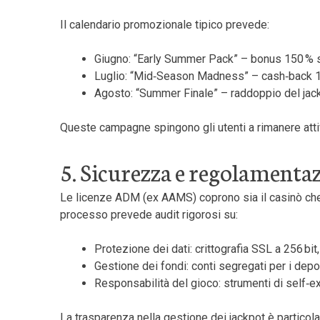
Il calendario promozionale tipico prevede:
Giugno: “Early Summer Pack” – bonus 150 % su d
Luglio: “Mid‑Season Madness” – cash‑back 15 %
Agosto: “Summer Finale” – raddoppio del jac
Queste campagne spingono gli utenti a rimanere attivi 
5. Sicurezza e regolamentaz
Le licenze ADM (ex AAMS) coprono sia il casinò che 
processo prevede audit rigorosi su:
Protezione dei dati: crittografia SSL a 256 bi
Gestione dei fondi: conti segregati per i deposi
Responsabilità del gioco: strumenti di self‑ex
La trasparenza nella gestione dei jackpot è particolar