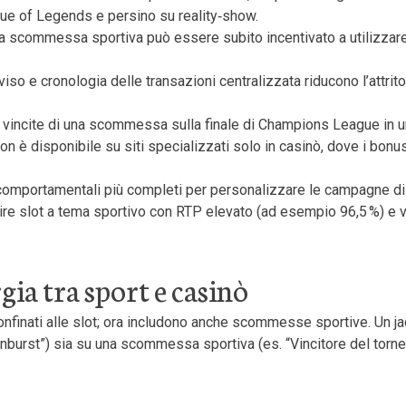
eague of Legends e persino su reality‑show.
a scommessa sportiva può essere subito incentivato a utilizzare i 
viso e cronologia delle transazioni centralizzata riducono l’attrito
le vincite di una scommessa sulla finale di Champions League in 
non è disponibile su siti specializzati solo in casinò, dove i bonu
ti comportamentali più completi per personalizzare le campagne d
e slot a tema sportivo con RTP elevato (ad esempio 96,5 %) e vol
rgia tra sport e casinò
confinati alle slot; ora includono anche scommesse sportive. Un j
unburst”) sia su una scommessa sportiva (es. “Vincitore del torn