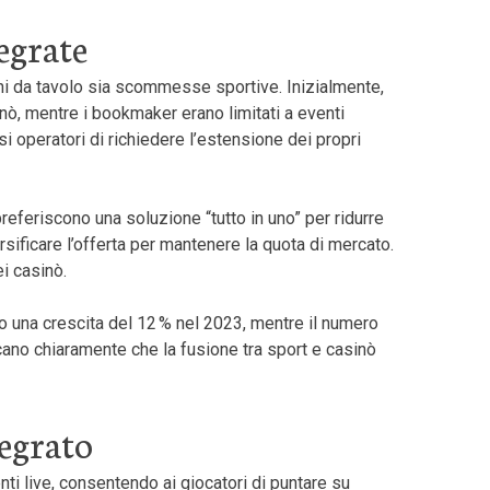
tegrate
ochi da tavolo sia scommesse sportive. Inizialmente,
ò, mentre i bookmaker erano limitati a eventi
 operatori di richiedere l’estensione dei propri
referiscono una soluzione “tutto in uno” per ridurre
rsificare l’offerta per mantenere la quota di mercato.
ei casinò.
to una crescita del 12 % nel 2023, mentre il numero
dicano chiaramente che la fusione tra sport e casinò
tegrato
i live, consentendo ai giocatori di puntare su