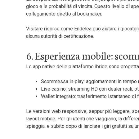
gioco e le probabilità di vincita. Questo livello di a
collegamento diretto al bookmaker.
Visitare risorse come Endelea può aiutare i giocatori
alcuna autorità di certificazione.
6. Esperienza mobile: scomm
Le app native delle piattaforme ibride sono progettat
Scommessa in‑play: aggiornamenti in tempo rea
Live casino: streaming HD con dealer reali, o
Wallet integrato: trasferimento istantaneo di 
Le versioni web responsive, seppur più leggere, sp
layout mobile. Per gli utenti che viaggiano, la diff
spiaggia, e subito dopo di lanciare i giri gratuiti su u