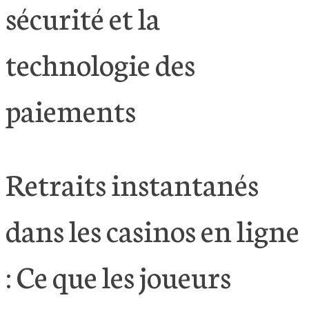
sécurité et la
technologie des
paiements
Retraits instantanés
dans les casinos en ligne
: Ce que les joueurs