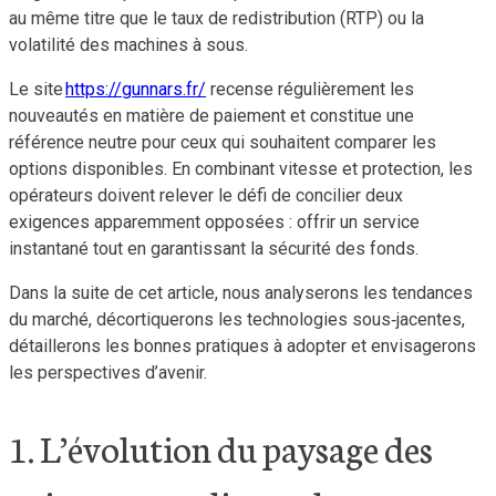
au même titre que le taux de redistribution (RTP) ou la
volatilité des machines à sous.
Le site
https://gunnars.fr/
recense régulièrement les
nouveautés en matière de paiement et constitue une
référence neutre pour ceux qui souhaitent comparer les
options disponibles. En combinant vitesse et protection, les
opérateurs doivent relever le défi de concilier deux
exigences apparemment opposées : offrir un service
instantané tout en garantissant la sécurité des fonds.
Dans la suite de cet article, nous analyserons les tendances
du marché, décortiquerons les technologies sous‑jacentes,
détaillerons les bonnes pratiques à adopter et envisagerons
les perspectives d’avenir.
1. L’évolution du paysage des