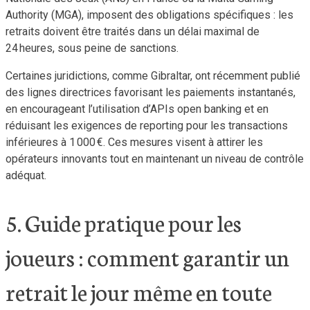
Authority (MGA), imposent des obligations spécifiques : les
retraits doivent être traités dans un délai maximal de
24 heures, sous peine de sanctions.
Certaines juridictions, comme Gibraltar, ont récemment publié
des lignes directrices favorisant les paiements instantanés,
en encourageant l’utilisation d’APIs open banking et en
réduisant les exigences de reporting pour les transactions
inférieures à 1 000 €. Ces mesures visent à attirer les
opérateurs innovants tout en maintenant un niveau de contrôle
adéquat.
5. Guide pratique pour les
joueurs : comment garantir un
retrait le jour même en toute