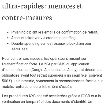
ultra‑rapides : menaces et
contre‑mesures
Phishing ciblant les emails de confirmation de retrait.
Account takeover via credential stuffing.
Double‑spending sur les réseaux blockchain peu
sécurisés.
Pour contrer ces risques, les opérateurs misent sur
l’authentification forte. Le 2FA par SMS ou application
d’authentification (Google Authenticator, Authy) est désormais
obligatoire avant tout retrait supérieur à un seuil fixé (souvent
500 €). La biométrie, notamment la reconnaissance faciale sur
mobile, renforce encore la barrière d’accès.
Les procédures KYC ont été accélérées grâce à l’OCR et à la
vérification en temps réel des documents d’identité. Un