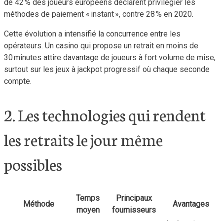
de 42 % des joueurs européens déclarent privilégier les
méthodes de paiement « instant », contre 28 % en 2020.
Cette évolution a intensifié la concurrence entre les
opérateurs. Un casino qui propose un retrait en moins de
30 minutes attire davantage de joueurs à fort volume de mise,
surtout sur les jeux à jackpot progressif où chaque seconde
compte.
2. Les technologies qui rendent
les retraits le jour même
possibles
Temps
Principaux
Méthode
Avantages
moyen
fournisseurs