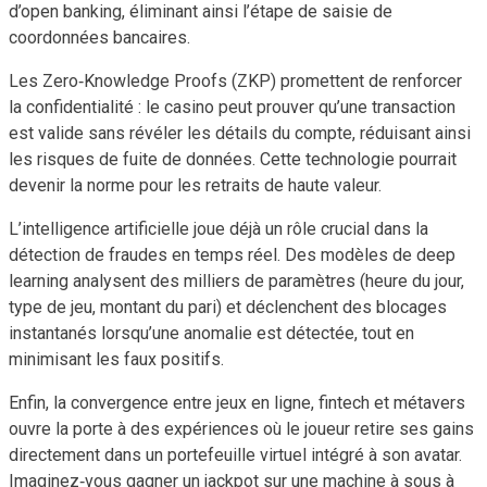
d’open banking, éliminant ainsi l’étape de saisie de
coordonnées bancaires.
Les Zero‑Knowledge Proofs (ZKP) promettent de renforcer
la confidentialité : le casino peut prouver qu’une transaction
est valide sans révéler les détails du compte, réduisant ainsi
les risques de fuite de données. Cette technologie pourrait
devenir la norme pour les retraits de haute valeur.
L’intelligence artificielle joue déjà un rôle crucial dans la
détection de fraudes en temps réel. Des modèles de deep
learning analysent des milliers de paramètres (heure du jour,
type de jeu, montant du pari) et déclenchent des blocages
instantanés lorsqu’une anomalie est détectée, tout en
minimisant les faux positifs.
Enfin, la convergence entre jeux en ligne, fintech et métavers
ouvre la porte à des expériences où le joueur retire ses gains
directement dans un portefeuille virtuel intégré à son avatar.
Imaginez‑vous gagner un jackpot sur une machine à sous à