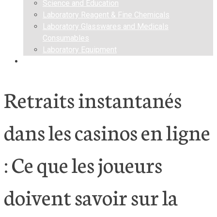
Science and Education
Laboratory Reagent & Fine Chemicals
Laboratory Glasswares and Medicals
Consumables
Laboratory Equipment
Contact us
Retraits instantanés
dans les casinos en ligne
: Ce que les joueurs
doivent savoir sur la