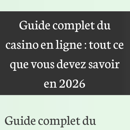
Guide complet du
casino en ligne : tout ce
que vous devez savoir
en 2026
Guide complet du