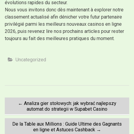
évolutions rapides du secteur.
Nous vous invitons donc dès maintenant à explorer notre
classement actualisé afin dénicher votre futur partenaire
privilégié parmi les meilleurs nouveaux casinos en ligne
2026, puis revenez lire nos prochains articles pour rester
toujours au fait des meilleures pratiques du moment.
Uncategorized
Post
←
Analiza gier stołowych: jak wybrać najlepszy
automat do strategii w Supabet Casino
navigation
De la Table aux Millions : Guide Ultime des Gagnants
en ligne et Astuces Cashback
→