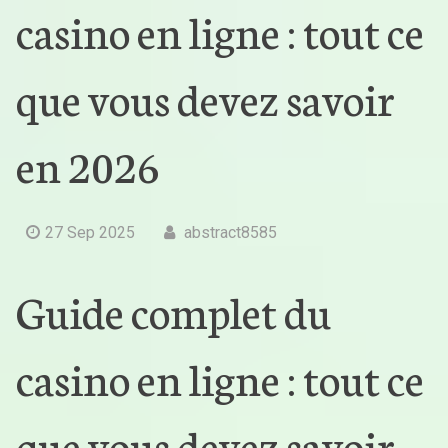
casino en ligne : tout ce
que vous devez savoir
en 2026
27 Sep 2025
abstract8585
Guide complet du
casino en ligne : tout ce
que vous devez savoir