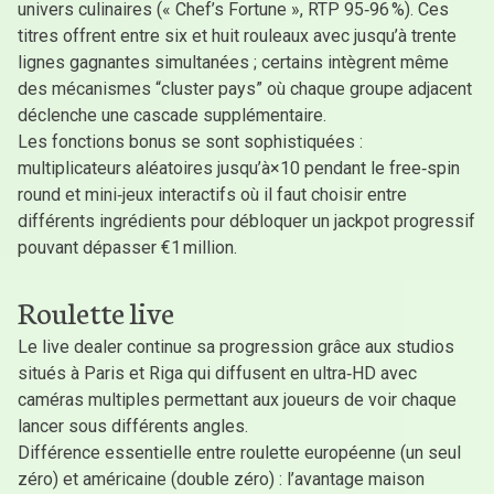
univers culinaires (« Chef’s Fortune », RTP 95‑96 %). Ces
titres offrent entre six et huit rouleaux avec jusqu’à trente
lignes gagnantes simultanées ; certains intègrent même
des mécanismes “cluster pays” où chaque groupe adjacent
déclenche une cascade supplémentaire.
Les fonctions bonus se sont sophisti­quées :
multiplicateurs aléatoires jusqu’à×10 pendant le free‑spin
round et mini‑jeux interactifs où il faut choisir entre
différents ingrédients pour débloquer un jackpot progressif
pouvant dépasser €1 million.
Roulette live
Le live dealer continue sa progression grâce aux studios
situés à Paris et Riga qui diffusent en ultra‑HD avec
caméras multiples permettant aux joueurs de voir chaque
lancer sous différents angles.
Différence essentielle entre roulette européenne (un seul
zéro) et américaine (double zéro) : l’avantage maison