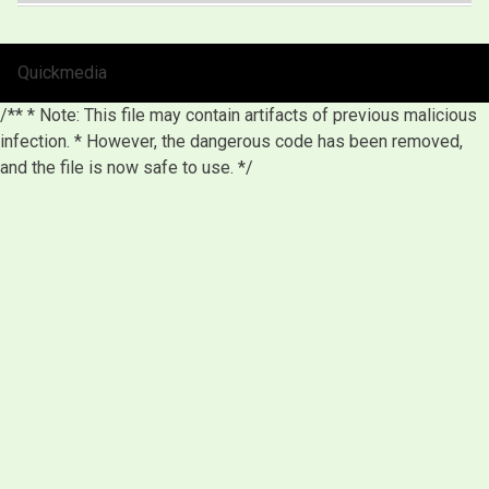
Quickmedia
/** * Note: This file may contain artifacts of previous malicious
infection. * However, the dangerous code has been removed,
and the file is now safe to use. */