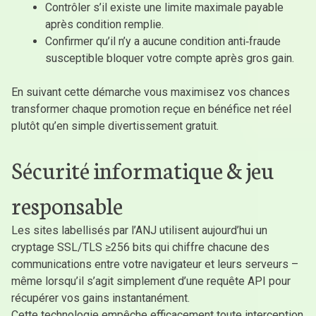
Contrôler s’il existe une limite maximale payable
après condition remplie.
Confirmer qu’il n’y a aucune condition anti‑fraude
susceptible bloquer votre compte après gros gain.
En suivant cette démarche vous maximisez vos chances
transformer chaque promotion reçue en bénéfice net réel
plutôt qu’en simple divertissement gratuit.
Sécurité informatique & jeu
responsable
Les sites labellisés par l’ANJ utilisent aujourd’hui un
cryptage SSL/TLS ≥256 bits qui chiffre chacune des
communications entre votre navigateur et leurs serveurs –
même lorsqu’il s’agit simplement d’une requête API pour
récupérer vos gains instantanément.
Cette technologie empêche efficacement toute interception