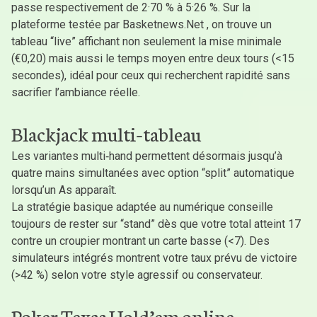
passe respectivement de 2·70 % à 5·26 %. Sur la
plateforme testée par Basketnews.Net , on trouve un
tableau “live” affichant non seulement la mise minimale
(€0,20) mais aussi le temps moyen entre deux tours (<15
secondes), idéal pour ceux qui recherchent rapidité sans
sacrifier l’ambiance réelle.
Blackjack multi‑tableau
Les variantes multi‑hand permettent désormais jusqu’à
quatre mains simultanées avec option “split” automatique
lorsqu’un As apparaît.
La stratégie basique adaptée au numérique conseille
toujours de rester sur “stand” dès que votre total atteint 17
contre un croupier montrant un carte basse (<7). Des
simulateurs intégrés montrent votre taux prévu de victoire
(>42 %) selon votre style agressif ou conservateur.
Poker Texas Hold’em online