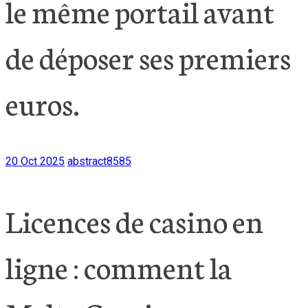
le même portail avant
de déposer ses premiers
euros.
20 Oct 2025
abstract8585
Licences de casino en
ligne : comment la