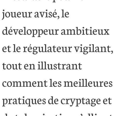
joueur avisé, le
développeur ambitieux
et le régulateur vigilant,
tout en illustrant
comment les meilleures
pratiques de cryptage et