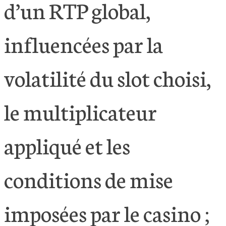
d’un RTP global,
influencées par la
volatilité du slot choisi,
le multiplicateur
appliqué et les
conditions de mise
imposées par le casino ;