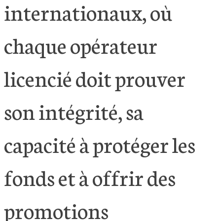
internationaux, où
chaque opérateur
licencié doit prouver
son intégrité, sa
capacité à protéger les
fonds et à offrir des
promotions