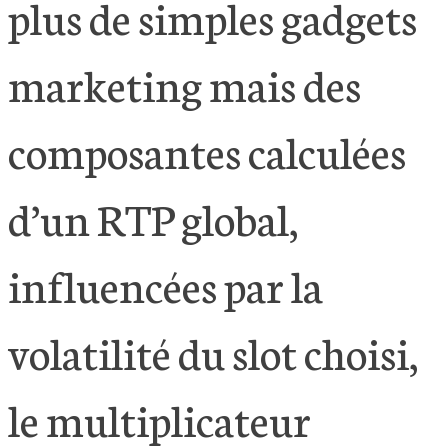
plus de simples gadgets
marketing mais des
composantes calculées
d’un RTP global,
influencées par la
volatilité du slot choisi,
le multiplicateur