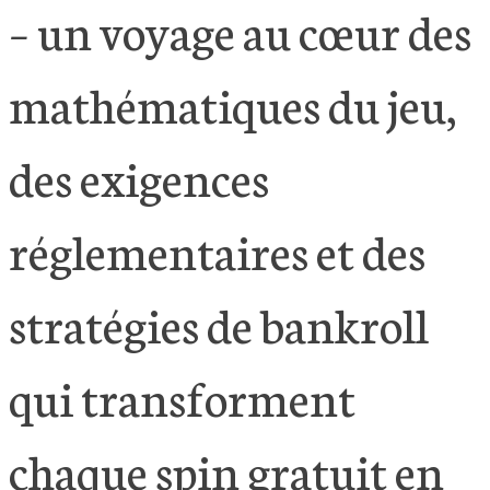
– un voyage au cœur des
mathématiques du jeu,
des exigences
réglementaires et des
stratégies de bankroll
qui transforment
chaque spin gratuit en