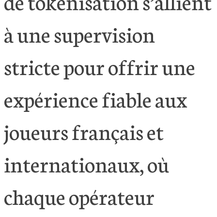
de tokenisation s’allient
à une supervision
stricte pour offrir une
expérience fiable aux
joueurs français et
internationaux, où
chaque opérateur