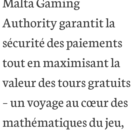
Malta Gaming
Authority garantit la
sécurité des paiements
tout en maximisant la
valeur des tours gratuits
– un voyage au cœur des
mathématiques du jeu,