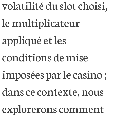
volatilité du slot choisi,
le multiplicateur
appliqué et les
conditions de mise
imposées par le casino ;
dans ce contexte, nous
explorerons comment