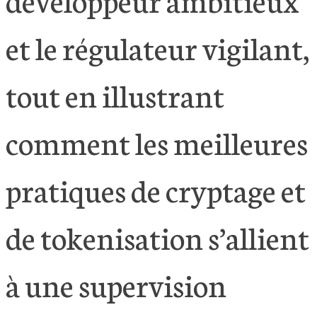
et le régulateur vigilant,
tout en illustrant
comment les meilleures
pratiques de cryptage et
de tokenisation s’allient
à une supervision