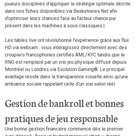
joueurs disciplinés d’appliquer la stratégie optimale décrite
dans nos fiches disponibles via Basketnews.Net afin
d’optimiser leurs chances face au facteur chance pur
présent dans les machines à sous classiques.|
Les tables live ont révolutionné l’expérience grâce aux flux
HD via webcam : vous interagissez directement avec des
croupiers francophones certifiés AML/KYC tandis que le
RNG est remplacé par un vrai jeu physique diffusé depuis
Montréal ou Londres via Evolution Gaming®. Le principal
avantage réside dans la transparence visuelle ainsi qu’une
ambiance sociale rappelant celle d’un vrai salon réel.
Gestion de bankroll et bonnes
pratiques de jeu responsable
Une bonne gestion financière commence dès le premier