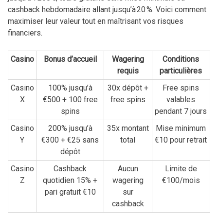
cashback hebdomadaire allant jusqu’à 20 %. Voici comment
maximiser leur valeur tout en maîtrisant vos risques
financiers.
Casino
Bonus d’accueil
Wagering
Conditions
requis
particulières
Casino
100% jusqu’à
30x dépôt +
Free spins
X
€500 + 100 free
free spins
valables
spins
pendant 7 jours
Casino
200% jusqu’à
35x montant
Mise minimum
Y
€300 + €25 sans
total
€10 pour retrait
dépôt
Casino
Cashback
Aucun
Limite de
Z
quotidien 15% +
wagering
€100/mois
pari gratuit €10
sur
cashback