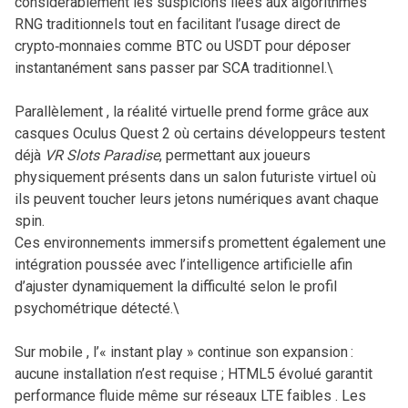
considérablement les suspicions liées aux algorithmes
RNG traditionnels tout en facilitant l’usage direct de
crypto‑monnaies comme BTC ou USDT pour déposer
instantanément sans passer par SCA traditionnel.\
Parallèlement , la réalité virtuelle prend forme grâce aux
casques Oculus Quest 2 où certains développeurs testent
déjà
VR Slots Paradise
, permettant aux joueurs
physiquement présents dans un salon futuriste virtuel où
ils peuvent toucher leurs jetons numériques avant chaque
spin.
Ces environnements immersifs promettent également une
intégration poussée avec l’intelligence artificielle afin
d’ajuster dynamiquement la difficulté selon le profil
psychométrique détecté.\
Sur mobile , l’« instant play » continue son expansion :
aucune installation n’est requise ; HTML5 évolué garantit
performance fluide même sur réseaux LTE faibles . Les