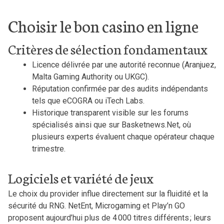
Choisir le bon casino en ligne
Critères de sélection fondamentaux
Licence délivrée par une autorité reconnue (Aranjuez,
Malta Gaming Authority ou UKGC).
Réputation confirmée par des audits indépendants
tels que eCOGRA ou iTech Labs.
Historique transparent visible sur les forums
spécialisés ainsi que sur Basketnews.Net, où
plusieurs experts évaluent chaque opérateur chaque
trimestre.
Logiciels et variété de jeux
Le choix du provider influe directement sur la fluidité et la
sécurité du RNG. NetEnt, Microgaming et Play’n GO
proposent aujourd’hui plus de 4 000 titres différents ; leurs