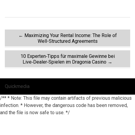
Post
←
Maximizing Your Rental Income: The Role of
Well-Structured Agreements
navigation
10 Experten‑Tipps für maximale Gewinne bei
Live‑Dealer‑Spielen im Dragonia Casino
→
Quickmedia
/** * Note: This file may contain artifacts of previous malicious
infection. * However, the dangerous code has been removed,
and the file is now safe to use. */