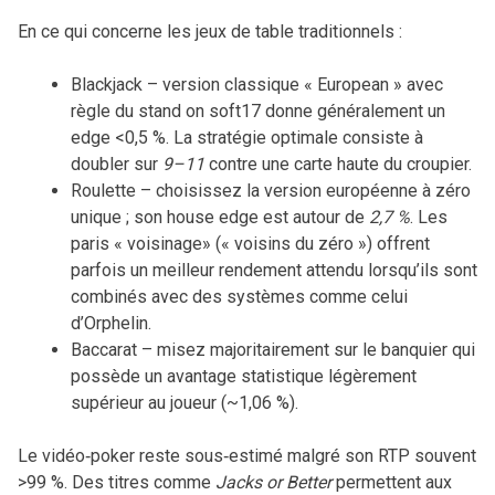
En ce qui concerne les jeux de table traditionnels :
Blackjack – version classique « European » avec
règle du stand on soft17 donne généralement un
edge <0,5 %. La stratégie optimale consiste à
doubler sur
9–11
contre une carte haute du croupier.
Roulette – choisissez la version européenne à zéro
unique ; son house edge est autour de
2,7 %
. Les
paris « voisinage» (« voisins du zéro ») offrent
parfois un meilleur rendement attendu lorsqu’ils sont
combinés avec des systèmes comme celui
d’Orphelin.
Baccarat – misez majoritairement sur le banquier qui
possède un avantage statistique légèrement
supérieur au joueur (~1,06 %).
Le vidéo‑poker reste sous‑estimé malgré son RTP souvent
>99 %. Des titres comme
Jacks or Better
permettent aux