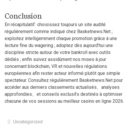
Conclusion
En récapitulatif : choisissez toujours un site audité
régulièrement comme indiqué chez Basketnews.Net ;
exploitez intelligemment chaque promotion grâce à une
lecture fine du wagering ; adoptez dès aujourd’hui une
discipline stricte autour de votre bankroll avec outils
dédiés ; enfin suivez assidûment nos mises à jour
concernant blockchain, VR et nouvelles régulations
européennes afin rester acteur informé plutôt que simple
spectateur.​ Consultez régulièrement Basketnews.Net pour
accéder aux derniers classements actualisés、analyses
approfondies、et conseils exclusifs destinés à optimiser
chacune de vos sessions au meilleur casino en ligne 2026.​
Uncategorized