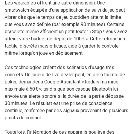
Les wearables offrent une autre dimension. Une
smartwatch équipée d’une application de suivi du jeu peut
vibrer dès que le temps de jeu quotidien atteint la limite
que vous avez définie (par exemple 90 minutes). Certains
bracelets même affichent un petit texte : « Stop ! Vous avez
atteint votre budget de dépôt de 100 € ». Cette rétroaction
tactile, discrète mais efficace, aide à garder le contrôle
même lorsqu’on joue en déplacement.
Ces technologies créent des scénarios d’usage très
concrets. Un joueur de live dealer peut, en plein tournoi de
poker, demander à Google Assistant « Réduis ma mise
maximale à 50 € », tandis que son casque Bluetooth lui
envoie une alerte sonore si la durée de la partie dépasse
30 minutes. Le résultat est une prise de conscience
continue, renforcée par des signaux provenant de plusieurs
points de contact.
Toutefois, l’intégration de ces appareils soulève des