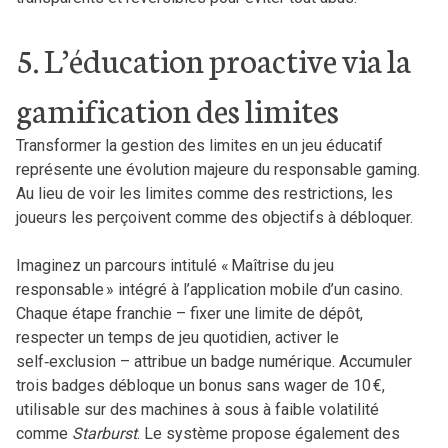
5. L’éducation proactive via la
gamification des limites
Transformer la gestion des limites en un jeu éducatif
représente une évolution majeure du responsable gaming.
Au lieu de voir les limites comme des restrictions, les
joueurs les perçoivent comme des objectifs à débloquer.
Imaginez un parcours intitulé « Maîtrise du jeu
responsable » intégré à l’application mobile d’un casino.
Chaque étape franchie – fixer une limite de dépôt,
respecter un temps de jeu quotidien, activer le
self‑exclusion – attribue un badge numérique. Accumuler
trois badges débloque un bonus sans wager de 10 €,
utilisable sur des machines à sous à faible volatilité
comme
Starburst
. Le système propose également des