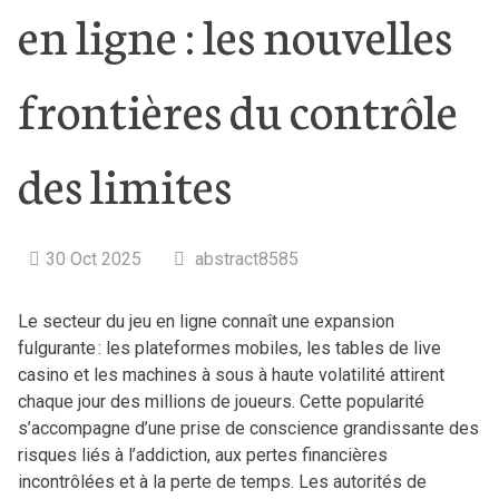
en ligne : les nouvelles
frontières du contrôle
des limites
30 Oct 2025
abstract8585
Le secteur du jeu en ligne connaît une expansion
fulgurante : les plateformes mobiles, les tables de live
casino et les machines à sous à haute volatilité attirent
chaque jour des millions de joueurs. Cette popularité
s’accompagne d’une prise de conscience grandissante des
risques liés à l’addiction, aux pertes financières
incontrôlées et à la perte de temps. Les autorités de