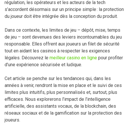
régulation, les opérateurs et les acteurs de la tech
s’accordent désormais sur un principe simple : la protection
du joueur doit être intégrée dès la conception du produit.
Dans ce contexte, les limites de jeu – dépôt, mise, temps
de jeu – sont devenues des leviers incontournables du jeu
responsable. Elles offrent aux joueurs un filet de sécurité
tout en aidant les casinos à respecter les exigences
légales. Découvrez le
meilleur casino en ligne
pour profiter
d’une expérience sécurisée et ludique.
Cet article se penche sur les tendances qui, dans les
années à venir, rendront la mise en place et le suivi de ces
limites plus intuitifs, plus personnalisés et, surtout, plus
efficaces. Nous explorerons l’impact de l’intelligence
artificielle, des assistants vocaux, de la blockchain, des
réseaux sociaux et de la gamification sur la protection des
joueurs.