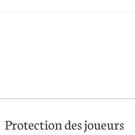
Protection des joueurs
en ligne : les nouvelles
frontières du contrôle
des limites
Protection des joueurs