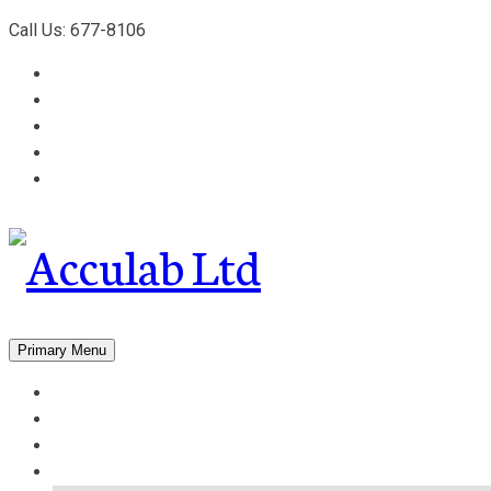
Skip
Call Us: 677-8106
to
content
Primary Menu
Home
Refund and Returns Policy
About us
Our Products