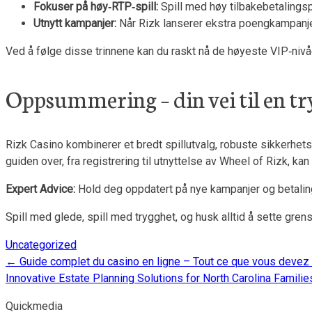
Fokuser på høy‑RTP‑spill:
Spill med høy tilbakebetalingspro
Utnytt kampanjer:
Når Rizk lanserer ekstra poengkampanjer,
Ved å følge disse trinnene kan du raskt nå de høyeste VIP‑niv
Oppsummering – din vei til en try
Rizk Casino kombinerer et bredt spillutvalg, robuste sikkerhets
guiden over, fra registrering til utnyttelse av Wheel of Rizk, ka
Expert Advice:
Hold deg oppdatert på nye kampanjer og betalingsa
Spill med glede, spill med trygghet, og husk alltid å sette grens
Uncategorized
Post
←
Guide complet du casino en ligne – Tout ce que vous devez 
Innovative Estate Planning Solutions for North Carolina Famili
Quickmedia