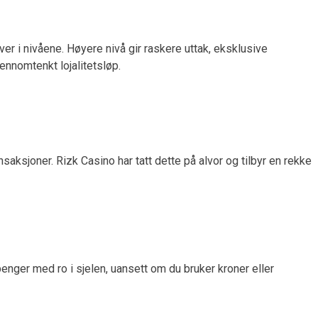
over i nivåene. Høyere nivå gir raskere uttak, eksklusive
ennomtenkt lojalitetsløp.
aksjoner. Rizk Casino har tatt dette på alvor og tilbyr en rekke
enger med ro i sjelen, uansett om du bruker kroner eller