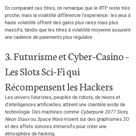
En comparant ces titres, on remarque que le RTP reste très
proche, mais la volatilité différencie l’expérience : les jeux à
haute volatilité offrent des gains plus rares mais plus
massifs, tandis que les titres à volatilité moyenne assurent
une cadence de paiements plus régulière.
3. Futurisme et Cyber‑Casino –
Les Slots Sci‑Fi qui
Récompensent les Hackers
Les univers futuristes, peuplés de robots, de néons et
d’intelligences artificielles, attirent une clientèle avide de
technologie. Des machines comme
Cyberpunk 2077 Slots
,
Neon Staxx
ou
Space Wars
misent sur des graphismes 3D
et des effets sonores immersifs pour créer une
atmosphère de hacking.