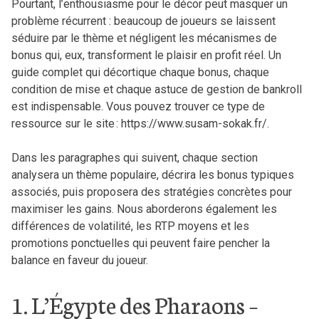
Pourtant, l’enthousiasme pour le décor peut masquer un
problème récurrent : beaucoup de joueurs se laissent
séduire par le thème et négligent les mécanismes de
bonus qui, eux, transforment le plaisir en profit réel. Un
guide complet qui décortique chaque bonus, chaque
condition de mise et chaque astuce de gestion de bankroll
est indispensable. Vous pouvez trouver ce type de
ressource sur le site : https://www.susam-sokak.fr/.
Dans les paragraphes qui suivent, chaque section
analysera un thème populaire, décrira les bonus typiques
associés, puis proposera des stratégies concrètes pour
maximiser les gains. Nous aborderons également les
différences de volatilité, les RTP moyens et les
promotions ponctuelles qui peuvent faire pencher la
balance en faveur du joueur.
1. L’Égypte des Pharaons –