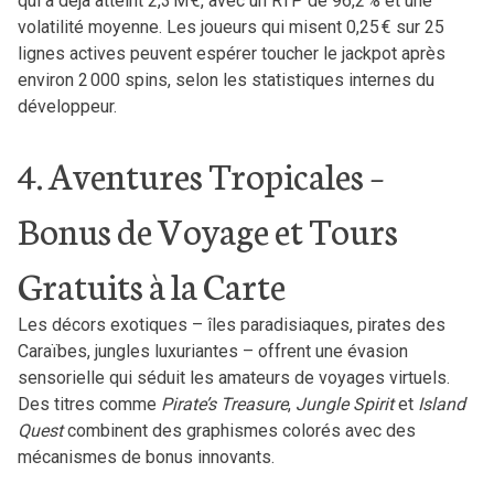
qui a déjà atteint 2,3 M €, avec un RTP de 96,2 % et une
volatilité moyenne. Les joueurs qui misent 0,25 € sur 25
lignes actives peuvent espérer toucher le jackpot après
environ 2 000 spins, selon les statistiques internes du
développeur.
4. Aventures Tropicales –
Bonus de Voyage et Tours
Gratuits à la Carte
Les décors exotiques – îles paradisiaques, pirates des
Caraïbes, jungles luxuriantes – offrent une évasion
sensorielle qui séduit les amateurs de voyages virtuels.
Des titres comme
Pirate’s Treasure
,
Jungle Spirit
et
Island
Quest
combinent des graphismes colorés avec des
mécanismes de bonus innovants.