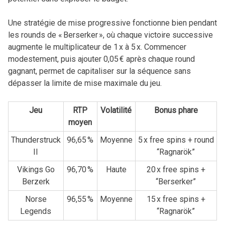
Une stratégie de mise progressive fonctionne bien pendant
les rounds de « Berserker », où chaque victoire successive
augmente le multiplicateur de 1 x à 5 x. Commencer
modestement, puis ajouter 0,05 € après chaque round
gagnant, permet de capitaliser sur la séquence sans
dépasser la limite de mise maximale du jeu.
Jeu
RTP
Volatilité
Bonus phare
moyen
Thunderstruck
96,65 %
Moyenne
5 x free spins + round
II
“Ragnarök”
Vikings Go
96,70 %
Haute
20 x free spins +
Berzerk
“Berserker”
Norse
96,55 %
Moyenne
15 x free spins +
Legends
“Ragnarök”