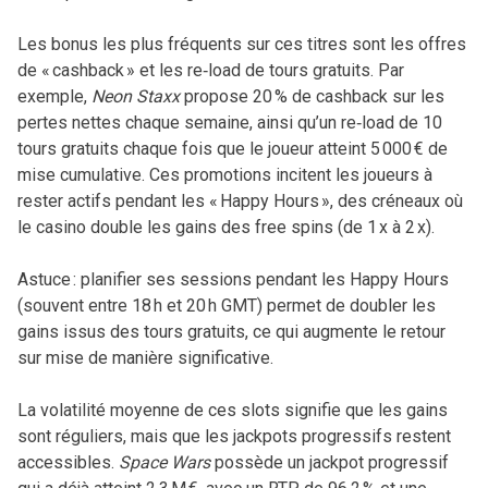
Les bonus les plus fréquents sur ces titres sont les offres
de « cashback » et les re‑load de tours gratuits. Par
exemple,
Neon Staxx
propose 20 % de cashback sur les
pertes nettes chaque semaine, ainsi qu’un re‑load de 10
tours gratuits chaque fois que le joueur atteint 5 000 € de
mise cumulative. Ces promotions incitent les joueurs à
rester actifs pendant les « Happy Hours », des créneaux où
le casino double les gains des free spins (de 1 x à 2 x).
Astuce : planifier ses sessions pendant les Happy Hours
(souvent entre 18 h et 20 h GMT) permet de doubler les
gains issus des tours gratuits, ce qui augmente le retour
sur mise de manière significative.
La volatilité moyenne de ces slots signifie que les gains
sont réguliers, mais que les jackpots progressifs restent
accessibles.
Space Wars
possède un jackpot progressif