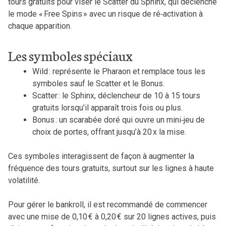
tours gratuits pour viser le Scatter du Sphinx, qui déclenche
le mode « Free Spins » avec un risque de ré‑activation à
chaque apparition.
Les symboles spéciaux
Wild : représente le Pharaon et remplace tous les
symboles sauf le Scatter et le Bonus.
Scatter : le Sphinx, déclencheur de 10 à 15 tours
gratuits lorsqu’il apparaît trois fois ou plus.
Bonus : un scarabée doré qui ouvre un mini‑jeu de
choix de portes, offrant jusqu’à 20 x la mise.
Ces symboles interagissent de façon à augmenter la
fréquence des tours gratuits, surtout sur les lignes à haute
volatilité.
Pour gérer le bankroll, il est recommandé de commencer
avec une mise de 0,10 € à 0,20 € sur 20 lignes actives, puis