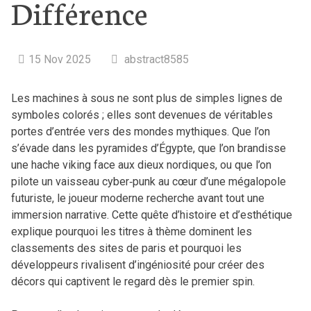
Différence
15 Nov 2025
abstract8585
Les machines à sous ne sont plus de simples lignes de
symboles colorés ; elles sont devenues de véritables
portes d’entrée vers des mondes mythiques. Que l’on
s’évade dans les pyramides d’Égypte, que l’on brandisse
une hache viking face aux dieux nordiques, ou que l’on
pilote un vaisseau cyber‑punk au cœur d’une mégalopole
futuriste, le joueur moderne recherche avant tout une
immersion narrative. Cette quête d’histoire et d’esthétique
explique pourquoi les titres à thème dominent les
classements des sites de paris et pourquoi les
développeurs rivalisent d’ingéniosité pour créer des
décors qui captivent le regard dès le premier spin.