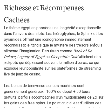
Richesse et Récompenses
Cachées
Le thème égyptien possède une longévité exceptionnelle
dans l’univers des slots. Les hiéroglyphes, le Sphinx et les
pyramides offrent une iconographie immédiatement
reconnaissable, tandis que le mystère des trésors enfouis
alimente l’imagination. Des titres comme
Book of Ra
Deluxe
,
Legacy of Egypt
ou
Cleopatra’s Gold
affichent des
jackpots qui dépassent souvent le million d’euros, ce qui
explique leur popularité sur les plateformes de streaming
live de jeux de casino.
Les bonus de bienvenue sur ces machines sont
généralement généreux : 100 % de dépôt + 50 tours
gratuits, parfois accompagnés d’un multiplicateur de 2 x sur
les gains des free spins. Le point crucial est d’utiliser ces