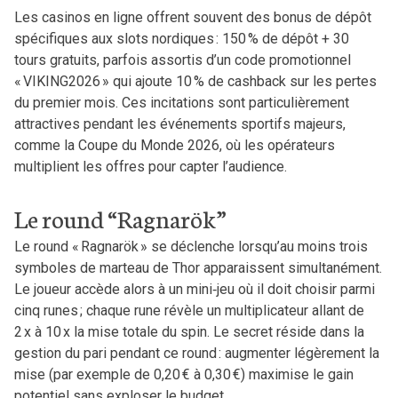
Les casinos en ligne offrent souvent des bonus de dépôt
spécifiques aux slots nordiques : 150 % de dépôt + 30
tours gratuits, parfois assortis d’un code promotionnel
« VIKING2026 » qui ajoute 10 % de cashback sur les pertes
du premier mois. Ces incitations sont particulièrement
attractives pendant les événements sportifs majeurs,
comme la Coupe du Monde 2026, où les opérateurs
multiplient les offres pour capter l’audience.
Le round “Ragnarök”
Le round « Ragnarök » se déclenche lorsqu’au moins trois
symboles de marteau de Thor apparaissent simultanément.
Le joueur accède alors à un mini‑jeu où il doit choisir parmi
cinq runes ; chaque rune révèle un multiplicateur allant de
2 x à 10 x la mise totale du spin. Le secret réside dans la
gestion du pari pendant ce round : augmenter légèrement la
mise (par exemple de 0,20 € à 0,30 €) maximise le gain
potentiel sans exploser le budget.