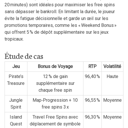
20 minutes) sont idéales pour maximiser les free spins
sans dépasser le bankroll. En limitant la durée, le joueur
évite la fatigue décisionnelle et garde un œil sur les
promotions temporaires, comme les « Weekend Bonus »
qui offrent 5 % de dépôt supplémentaire sur les jeux
tropicaux.
Étude de cas
Jeu
Bonus de Voyage
RTP
Volatilité
Pirate’s
12 % de gain
96,40 %
Haute
Treasure
supplémentaire sur
chaque free spin
Jungle
Map‑Progression + 10
96,55 %
Moyenne
Spirit
free spins 3 x
Island
Travel Free Spins avec
96,30 %
Moyenne
Quest
déplacement de symbole