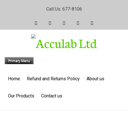
Skip
Call Us: 677-8106
to
content
Primary Menu
Home
Refund and Returns Policy
About us
Our Products
Contact us
Quand les Rouleaux