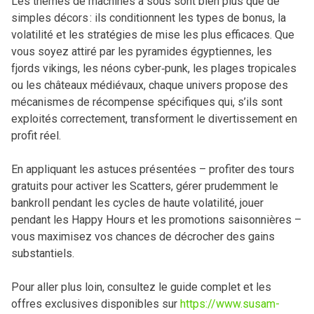
Les thèmes de machines à sous sont bien plus que de
simples décors : ils conditionnent les types de bonus, la
volatilité et les stratégies de mise les plus efficaces. Que
vous soyez attiré par les pyramides égyptiennes, les
fjords vikings, les néons cyber‑punk, les plages tropicales
ou les châteaux médiévaux, chaque univers propose des
mécanismes de récompense spécifiques qui, s’ils sont
exploités correctement, transforment le divertissement en
profit réel.
En appliquant les astuces présentées – profiter des tours
gratuits pour activer les Scatters, gérer prudemment le
bankroll pendant les cycles de haute volatilité, jouer
pendant les Happy Hours et les promotions saisonnières –
vous maximisez vos chances de décrocher des gains
substantiels.
Pour aller plus loin, consultez le guide complet et les
offres exclusives disponibles sur
https://www.susam-