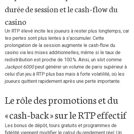
durée de session et le cash‑flow du
casino
Un RTP élevé incite les joueurs à rester plus longtemps, car
les pertes sont plus lentes à s’accumuler. Cette
prolongation de la session augmente le cash‑flow du
casino via les mises additionnelles, même si le taux de
redistribution est proche de 100 %. Ainsi, un slot comme
Jackpot 6000
peut générer un volume de paris supérieur à
celui d’un jeu à RTP plus bas mais à forte volatilité, où les
joueurs quittent rapidement après une perte importante.
Le rôle des promotions et du
« cash‑back » sur le RTP effectif
Les bonus de dépôt, tours gratuits et programmes de
fidélité viennent modifier le calcul du rendement réel. Un