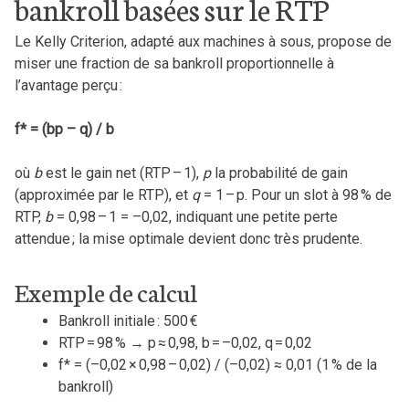
bankroll basées sur le RTP
Le Kelly Criterion, adapté aux machines à sous, propose de
miser une fraction de sa bankroll proportionnelle à
l’avantage perçu :
f* = (bp – q) / b
où
b
est le gain net (RTP – 1),
p
la probabilité de gain
(approximée par le RTP), et
q
= 1 – p. Pour un slot à 98 % de
RTP,
b
= 0,98 – 1 = –0,02, indiquant une petite perte
attendue ; la mise optimale devient donc très prudente.
Exemple de calcul
Bankroll initiale : 500 €
RTP = 98 % → p ≈ 0,98, b = –0,02, q = 0,02
f* = (–0,02 × 0,98 – 0,02) / (–0,02) ≈ 0,01 (1 % de la
bankroll)