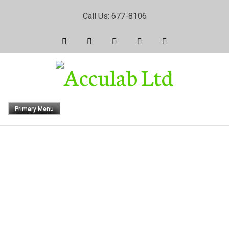
Skip
Call Us: 677-8106
to
content
Primary Menu
Rendement réel des
machines à sous en
ligne : décryptage