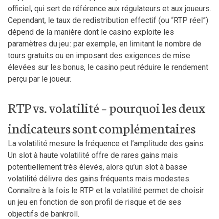
officiel, qui sert de référence aux régulateurs et aux joueurs.
Cependant, le taux de redistribution effectif (ou “RTP réel”)
dépend de la manière dont le casino exploite les
paramètres du jeu : par exemple, en limitant le nombre de
tours gratuits ou en imposant des exigences de mise
élevées sur les bonus, le casino peut réduire le rendement
perçu par le joueur.
RTP vs. volatilité – pourquoi les deux
indicateurs sont complémentaires
La volatilité mesure la fréquence et l’amplitude des gains.
Un slot à haute volatilité offre de rares gains mais
potentiellement très élevés, alors qu’un slot à basse
volatilité délivre des gains fréquents mais modestes.
Connaître à la fois le RTP et la volatilité permet de choisir
un jeu en fonction de son profil de risque et de ses
objectifs de bankroll.