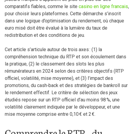
comparatifs fiables, comme le site
casino en ligne francais
,
pour choisir leurs plateformes. Cette démarche s’inscrit
dans une logique d’optimisation du rendement, où chaque
euro misé doit être évalué à la lumière du taux de
redistribution et des conditions de jeu.
Cet article s’articule autour de trois axes : (1) la
compréhension technique du RTP et son écoulement dans
la pratique, (2) le classement des slots les plus
rémunérateurs en 2024 selon des critères objectifs (RTP
officiel, volatilité, mise moyenne), et (3) l’impact des
promotions, du cash‑back et des stratégies de bankroll sur
le rendement effectif. Le critère de sélection des jeux
étudiés repose sur un RTP officiel d’au moins 98 %, une
volatilité clairement indiquée par le développeur, et une
mise moyenne comprise entre 0,10 € et 2 €.
Comprendre le RTP – du