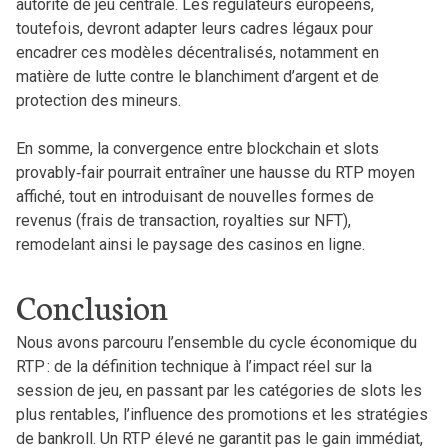
autorité de jeu centrale. Les régulateurs européens,
toutefois, devront adapter leurs cadres légaux pour
encadrer ces modèles décentralisés, notamment en
matière de lutte contre le blanchiment d’argent et de
protection des mineurs.
En somme, la convergence entre blockchain et slots
provably‑fair pourrait entraîner une hausse du RTP moyen
affiché, tout en introduisant de nouvelles formes de
revenus (frais de transaction, royalties sur NFT),
remodelant ainsi le paysage des casinos en ligne.
Conclusion
Nous avons parcouru l’ensemble du cycle économique du
RTP : de la définition technique à l’impact réel sur la
session de jeu, en passant par les catégories de slots les
plus rentables, l’influence des promotions et les stratégies
de bankroll. Un RTP élevé ne garantit pas le gain immédiat,