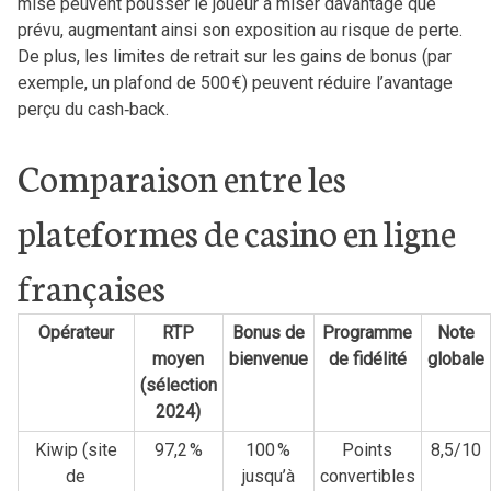
mise peuvent pousser le joueur à miser davantage que
prévu, augmentant ainsi son exposition au risque de perte.
De plus, les limites de retrait sur les gains de bonus (par
exemple, un plafond de 500 €) peuvent réduire l’avantage
perçu du cash‑back.
Comparaison entre les
plateformes de casino en ligne
françaises
Opérateur
RTP
Bonus de
Programme
Note
moyen
bienvenue
de fidélité
globale
(sélection
2024)
Kiwip (site
97,2 %
100 %
Points
8,5/10
de
jusqu’à
convertibles