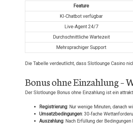
Feature
KI‑Chatbot verfügbar
Live‑Agent 24/7
Durchschnittliche Wartezeit
Mehrsprachiger Support
Die Tabelle verdeutlicht, dass Slotlounge Casino nich
Bonus ohne Einzahlung – Wa
Der Slotlounge Bonus ohne Einzahlung ist ein attrakt
Registrierung
: Nur wenige Minuten, danach w
Umsatzbedingungen
: 30‑fache Wettanforderu
Auszahlung
: Nach Erfüllung der Bedingungen