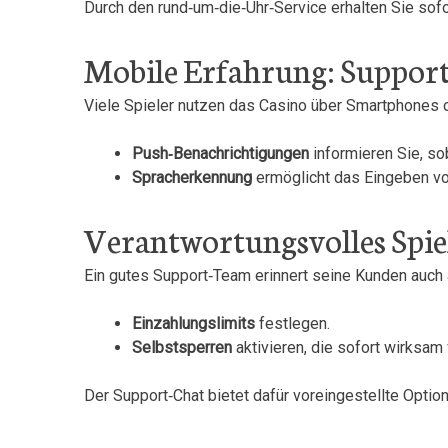
Durch den rund‑um‑die‑Uhr‑Service erhalten Sie sofo
Mobile Erfahrung: Support
Viele Spieler nutzen das Casino über Smartphones od
Push‑Benachrichtigungen
informieren Sie, so
Spracherkennung
ermöglicht das Eingeben vo
Verantwortungsvolles Spie
Ein gutes Support‑Team erinnert seine Kunden auch 
Einzahlungslimits
festlegen.
Selbstsperren
aktivieren, die sofort wirksam
Der Support‑Chat bietet dafür voreingestellte Option