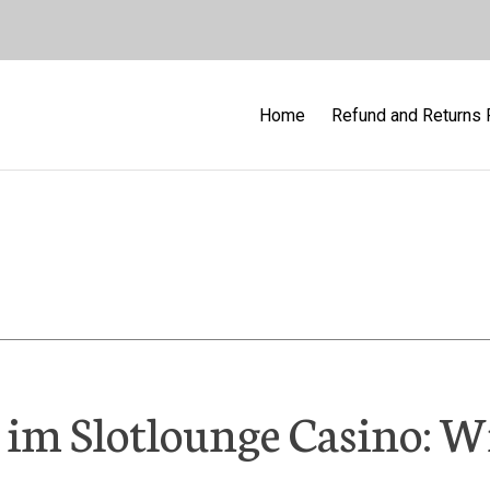
Home
Refund and Returns 
vice im Slotlounge Casi
port Ihr Spielerlebnis ve
im Slotlounge Casino: W