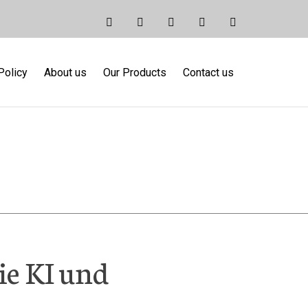
Policy
About us
Our Products
Contact us
no: Wie KI und
rbessern
ie KI und