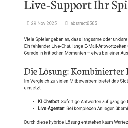
Live‑Support Ihr Spi
29 Nov 2025
abstract8585
Viele Spieler geben an, dass langsame oder unklare
Ein fehlender Live‑Chat, lange E‑Mail‑Antwortzeiten 
Gerade in kritischen Momenten – etwa bei einer Aus
Die Lösung: Kombinierter 
Im Vergleich zu vielen Mitbewerbern bietet das Slo
einsetzt.
KI‑Chatbot
: Sofortige Antworten auf gängig
Live‑Agenten
: Bei komplexen Anliegen übern
Durch diese hybride Lösung entstehen kaum Wartezei