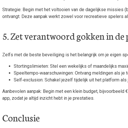
Strategie: Begin met het voltooien van de dagelijkse missies (
ontvangt. Deze aanpak werkt zowel voor recreatieve spelers als
5. Zet verantwoord gokken in de 
Zelfs met de beste beveiliging is het belangrijk om je eigen 
Stortingslimieten: Stel een wekelijks of maandelijks max
Speeltempo‑waarschuwingen: Ontvang meldingen als je te 
Self‑exclusion: Schakel jezelf tijdelijk uit het platform al
Aanbevolen aanpak: Begin met een klein budget, bijvoorbeeld €50
app, zodat je altijd inzicht hebt in je prestaties.
Conclusie