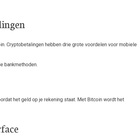
.
lingen
in. Cryptobetalingen hebben drie grote voordelen voor mobiele
ele bankmethoden.
ordat het geld op je rekening staat. Met Bitcoin wordt het
rface