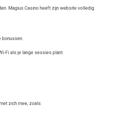
aden. Magius Casino heeft zijn website volledig
ve bonussen.
i‑Fi als je lange sessies plant.
met zich mee, zoals: