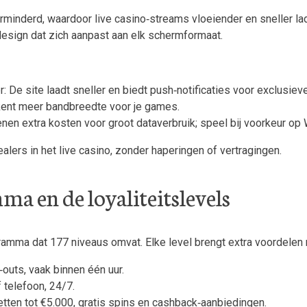
verminderd, waardoor live casino‑streams vloeiender en sneller l
esign dat zich aanpast aan elk schermformaat.
: De site laadt sneller en biedt push‑notificaties voor exclusie
kent meer bandbreedte voor je games.
en extra kosten voor groot dataverbruik; speel bij voorkeur op W
alers in het live casino, zonder haperingen of vertragingen.
ma en de loyaliteitslevels
amma dat 177 niveaus omvat. Elke level brengt extra voordelen 
h‑outs, vaak binnen één uur.
 telefoon, 24/7.
en tot €5.000, gratis spins en cashback‑aanbiedingen.