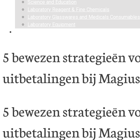
Science and Education
Laboratory Reagent & Fine Chemicals
Laboratory Glasswares and Medicals Consumables
Laboratory Equipment
Contact us
5 bewezen strategieën vo
uitbetalingen bij Magiu
5 bewezen strategieën vo
uitbetalingen bij Magiu