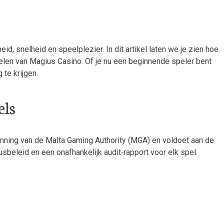
, snelheid en speelplezier. In dit artikel laten we je zien hoe
delen van Magius Casino. Of je nu een beginnende speler bent
 te krijgen.
els
unning van de Malta Gaming Authority (MGA) en voldoet aan de
sbeleid en een onafhankelijk audit‑rapport voor elk spel.