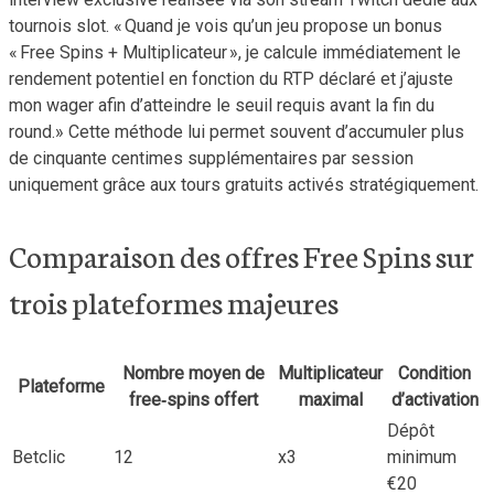
tournois slot. « Quand je vois qu’un jeu propose un bonus
« Free Spins + Multiplicateur », je calcule immédiatement le
rendement potentiel en fonction du RTP déclaré et j’ajuste
mon wager afin d’atteindre le seuil requis avant la fin du
round.» Cette méthode lui permet souvent d’accumuler plus
de cinquante centimes supplémentaires par session
uniquement grâce aux tours gratuits activés stratégiquement.
Comparaison des offres Free Spins sur
trois plateformes majeures
Nombre moyen de
Multiplicateur
Condition
Plateforme
free‑spins offert
maximal
d’activation
Dépôt
Betclic
12
x3
minimum
€20