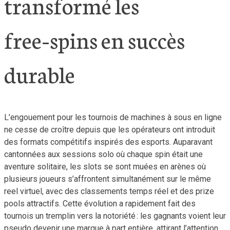
transformé les
free‑spins en succès
durable
L’engouement pour les tournois de machines à sous en ligne
ne cesse de croître depuis que les opérateurs ont introduit
des formats compétitifs inspirés des esports. Auparavant
cantonnées aux sessions solo où chaque spin était une
aventure solitaire, les slots se sont muées en arènes où
plusieurs joueurs s’affrontent simultanément sur le même
reel virtuel, avec des classements temps réel et des prize
pools attractifs. Cette évolution a rapidement fait des
tournois un tremplin vers la notoriété : les gagnants voient leur
pseudo devenir une marque à part entière, attirant l’attention