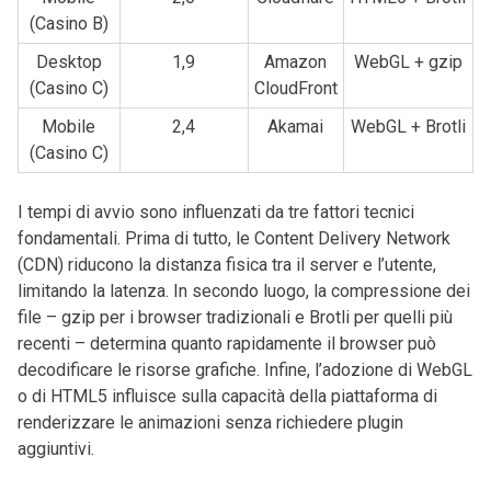
(Casino B)
Desktop
1,9
Amazon
WebGL + gzip
(Casino C)
CloudFront
Mobile
2,4
Akamai
WebGL + Brotli
(Casino C)
I tempi di avvio sono influenzati da tre fattori tecnici
fondamentali. Prima di tutto, le Content Delivery Network
(CDN) riducono la distanza fisica tra il server e l’utente,
limitando la latenza. In secondo luogo, la compressione dei
file – gzip per i browser tradizionali e Brotli per quelli più
recenti – determina quanto rapidamente il browser può
decodificare le risorse grafiche. Infine, l’adozione di WebGL
o di HTML5 influisce sulla capacità della piattaforma di
renderizzare le animazioni senza richiedere plugin
aggiuntivi.