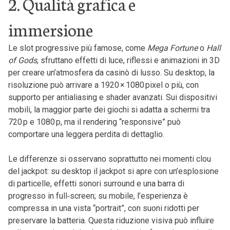
2. Qualità grafica e
immersione
Le slot progressive più famose, come
Mega Fortune
o
Hall
of Gods
, sfruttano effetti di luce, riflessi e animazioni in 3D
per creare un’atmosfera da casinò di lusso. Su desktop, la
risoluzione può arrivare a 1920 × 1080 pixel o più, con
supporto per antialiasing e shader avanzati. Sui dispositivi
mobili, la maggior parte dei giochi si adatta a schermi tra
720 p e 1080 p, ma il rendering “responsive” può
comportare una leggera perdita di dettaglio.
Le differenze si osservano soprattutto nei momenti clou
del jackpot: su desktop il jackpot si apre con un’esplosione
di particelle, effetti sonori surround e una barra di
progresso in full‑screen; su mobile, l’esperienza è
compressa in una vista “portrait”, con suoni ridotti per
preservare la batteria. Questa riduzione visiva può influire