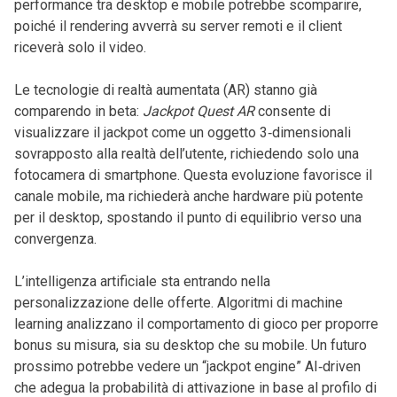
performance tra desktop e mobile potrebbe scomparire,
poiché il rendering avverrà su server remoti e il client
riceverà solo il video.
Le tecnologie di realtà aumentata (AR) stanno già
comparendo in beta:
Jackpot Quest AR
consente di
visualizzare il jackpot come un oggetto 3‑dimensionali
sovrapposto alla realtà dell’utente, richiedendo solo una
fotocamera di smartphone. Questa evoluzione favorisce il
canale mobile, ma richiederà anche hardware più potente
per il desktop, spostando il punto di equilibrio verso una
convergenza.
L’intelligenza artificiale sta entrando nella
personalizzazione delle offerte. Algoritmi di machine
learning analizzano il comportamento di gioco per proporre
bonus su misura, sia su desktop che su mobile. Un futuro
prossimo potrebbe vedere un “jackpot engine” AI‑driven
che adegua la probabilità di attivazione in base al profilo di