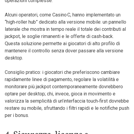
operazioni complesse.
Alcuni operatori, come Casino C, hanno implementato un
“high‑roller hub” dedicato alla versione mobile: un pannello
laterale che mostra in tempo reale il totale dei contributi al
jackpot, le soglie rimanenti e le offerte di cash‑back.
Questa soluzione permette ai giocatori di alto profilo di
mantenere il controllo senza dover passare alla versione
desktop.
Consiglio pratico: i giocatori che preferiscono cambiare
rapidamente linee di pagamento, regolare la volatilità e
monitorare più jackpot contemporaneamente dovrebbero
optare per desktop; chi, invece, gioca in movimento e
valorizza la semplicità di un’interfaccia touch‑first dovrebbe
restare su mobile, sfruttando i filtri rapidi e le notifiche push
per i bonus.
4. Sicurezza, licenze e