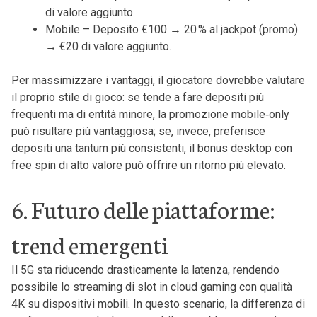
di valore aggiunto.
Mobile – Deposito €100 → 20 % al jackpot (promo)
→ €20 di valore aggiunto.
Per massimizzare i vantaggi, il giocatore dovrebbe valutare
il proprio stile di gioco: se tende a fare depositi più
frequenti ma di entità minore, la promozione mobile‑only
può risultare più vantaggiosa; se, invece, preferisce
depositi una tantum più consistenti, il bonus desktop con
free spin di alto valore può offrire un ritorno più elevato.
6. Futuro delle piattaforme:
trend emergenti
Il 5G sta riducendo drasticamente la latenza, rendendo
possibile lo streaming di slot in cloud gaming con qualità
4K su dispositivi mobili. In questo scenario, la differenza di