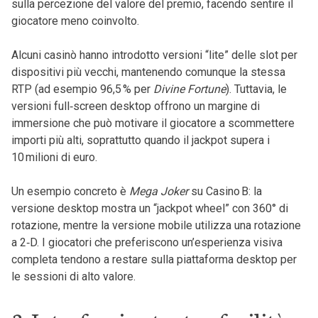
sulla percezione del valore del premio, facendo sentire il
giocatore meno coinvolto.
Alcuni casinò hanno introdotto versioni “lite” delle slot per
dispositivi più vecchi, mantenendo comunque la stessa
RTP (ad esempio 96,5 % per
Divine Fortune
). Tuttavia, le
versioni full‑screen desktop offrono un margine di
immersione che può motivare il giocatore a scommettere
importi più alti, soprattutto quando il jackpot supera i
10 milioni di euro.
Un esempio concreto è
Mega Joker
su Casino B: la
versione desktop mostra un “jackpot wheel” con 360° di
rotazione, mentre la versione mobile utilizza una rotazione
a 2‑D. I giocatori che preferiscono un’esperienza visiva
completa tendono a restare sulla piattaforma desktop per
le sessioni di alto valore.