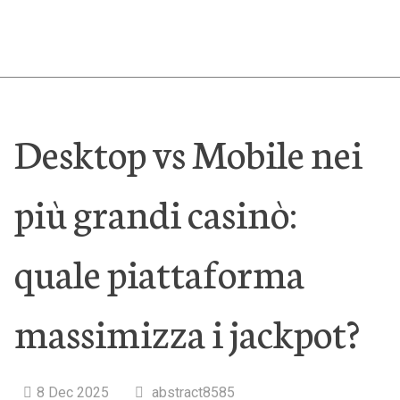
massimizza i jackpot?
Desktop vs Mobile nei
più grandi casinò:
quale piattaforma
massimizza i jackpot?
8 Dec 2025
abstract8585