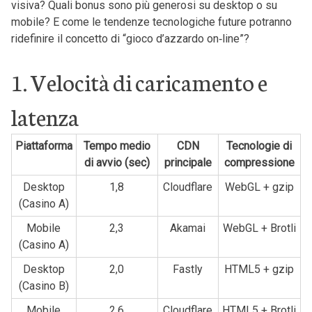
visiva? Quali bonus sono più generosi su desktop o su
mobile? E come le tendenze tecnologiche future potranno
ridefinire il concetto di “gioco d’azzardo on‑line”?
1. Velocità di caricamento e
latenza
Piattaforma
Tempo medio
CDN
Tecnologie di
di avvio (sec)
principale
compressione
Desktop
1,8
Cloudflare
WebGL + gzip
(Casino A)
Mobile
2,3
Akamai
WebGL + Brotli
(Casino A)
Desktop
2,0
Fastly
HTML5 + gzip
(Casino B)
Mobile
2,6
Cloudflare
HTML5 + Brotli