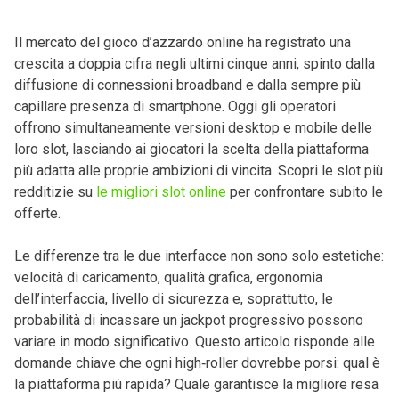
Il mercato del gioco d’azzardo online ha registrato una
crescita a doppia cifra negli ultimi cinque anni, spinto dalla
diffusione di connessioni broadband e dalla sempre più
capillare presenza di smartphone. Oggi gli operatori
offrono simultaneamente versioni desktop e mobile delle
loro slot, lasciando ai giocatori la scelta della piattaforma
più adatta alle proprie ambizioni di vincita. Scopri le slot più
redditizie su
le migliori slot online
per confrontare subito le
offerte.
Le differenze tra le due interfacce non sono solo estetiche:
velocità di caricamento, qualità grafica, ergonomia
dell’interfaccia, livello di sicurezza e, soprattutto, le
probabilità di incassare un jackpot progressivo possono
variare in modo significativo. Questo articolo risponde alle
domande chiave che ogni high‑roller dovrebbe porsi: qual è
la piattaforma più rapida? Quale garantisce la migliore resa