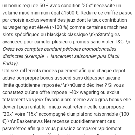
un bonus reçu de 50 € avec condition “30x” nécessite un
volume misé minimum égal à​1500 €. Réduire ce chiffre passe
par choisir exclusivement des jeux dont le taux contribution
au wagering est élevé (>100 %) comme certaines machines
slots spécifiques ou blackjack classique.\n\nStratégies
avancées pour cumuler plusieurs promos sans violer T&C :\n
Créez vos comptes pendant périodes promotionnelles
distinctes (exemple → lancement saisonnier puis Black
Friday).
Utilisez différents modes paiement afin que chaque dépôt
active son propre bonus associé sans dépasser aucune
limite quotidienne imposée.*\n\nQuand décliner ? Si vous
constatez qu’une offre impose >40x wagering ou exclut
totalement vos jeux favoris alors même avec gros bonus elle
devient peu rentable ; mieux vaut retenir celle qui propose
“20x” voire “15x” accompagné d’un plafond raisonnable (
100
€).\n\nBasketnews.Net recense quotidiennement ces
paramètres afin que vous puissiez comparer rapidement