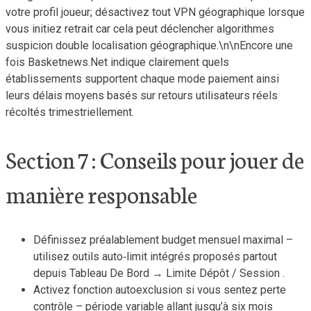
votre profil joueur; désactivez tout VPN géographique lorsque
vous initiez retrait car cela peut déclencher algorithmes
suspicion double localisation géographique.\n\nEncore une
fois Basketnews.Net indique clairement quels
établissements supportent chaque mode paiement ainsi
leurs délais moyens basés sur retours utilisateurs réels
récoltés trimestriellement.
Section 7 : Conseils pour jouer de
manière responsable
Définissez préalablement budget mensuel maximal ­–
utilisez outils auto‑limit intégrés proposés partout
depuis Tableau De Bord → Limite Dépôt / Session .
Activez fonction auto­exclusion si vous sentez perte
contrôle ­– période variable allant jusqu’à six mois