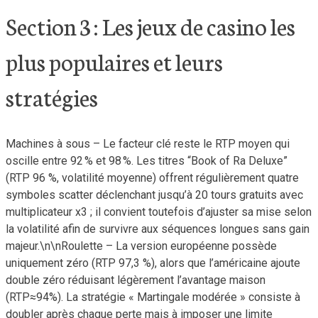
Section 3 : Les jeux de casino les
plus populaires et leurs
stratégies
Machines à sous – Le facteur clé reste le RTP moyen qui
oscille entre 92 % et 98 %. Les titres “Book of Ra Deluxe”
(RTP 96 %, volatilité moyenne) offrent régulièrement quatre
symboles scatter déclenchant jusqu’à 20 tours gratuits avec
multiplicateur x3 ; il convient toutefois d’ajuster sa mise selon
la volatilité afin de survivre aux séquences longues sans gain
majeur.\n\nRoulette – La version européenne possède
uniquement zéro (RTP 97,3 %), alors que l’américaine ajoute
double zéro réduisant légèrement l’avantage maison
(
RTP≈94%). La stratégie « Martingale modérée » consiste à
doubler après chaque perte mais à imposer une limite