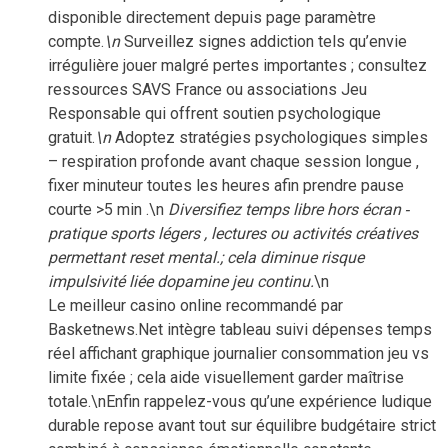
disponible directement depuis page paramètre
compte.
\n
Surveillez signes addiction tels qu’envie
irrégulière jouer malgré pertes importantes ; consultez
ressources SAVS France ou associations Jeu
Responsable qui offrent soutien psychologique
gratuit.
\n
Adoptez stratégies psychologiques simples
­– respiration profonde avant chaque session longue ,
fixer minuteur toutes les heures afin prendre pause
courte >5 min .\n
Diversifiez temps libre hors écran ‑
pratique sports légers , lectures ou activités créatives
permettant reset mental.; cela diminue risque
impulsivité liée dopamine jeu continu.
\n
Le meilleur casino online recommandé par
Basketnews.Net intègre tableau suivi dépenses temps
réel affichant graphique journalier consommation jeu vs
limite fixée ; cela aide visuellement garder maîtrise
totale.\nEnfin rappelez-vous qu’une expérience ludique
durable repose avant tout sur équilibre budgétaire strict