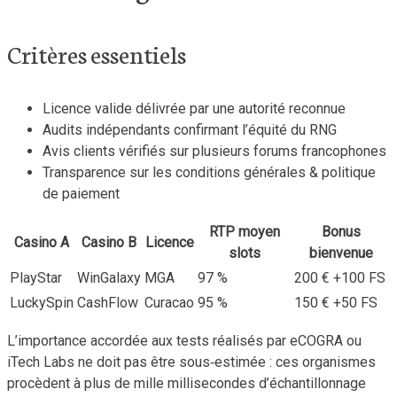
Critères essentiels
Licence valide délivrée par une autorité reconnue
Audits indépendants confirmant l’équité du RNG
Avis clients vérifiés sur plusieurs forums francophones
Transparence sur les conditions générales & politique
de paiement
RTP moyen
Bonus
Casino A
Casino B
Licence
slots
bienvenue
PlayStar
WinGalaxy
MGA
97 %
200 € +100 FS
LuckySpin
CashFlow
Curacao
95 %
150 € +50 FS
L’importance accordée aux tests réalisés par eCOGRA ou
iTech Labs ne doit pas être sous‑estimée : ces organismes
procèdent à plus de mille millisecondes d’échantillonnage