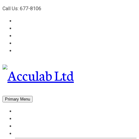
Skip
Call Us: 677-8106
to
content
Primary Menu
Home
Refund and Returns Policy
About us
Our Products