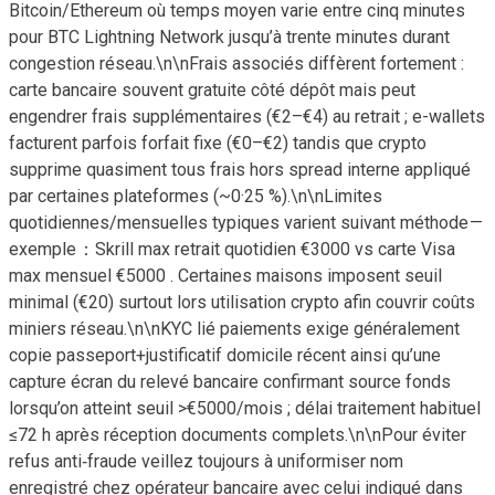
Bitcoin/Ethereum où temps moyen varie entre cinq minutes
pour BTC Lightning Network jusqu’à trente minutes durant
congestion réseau.\n\nFrais associés diffèrent fortement :
carte bancaire souvent gratuite côté dépôt mais peut
engendrer frais supplémentaires (€2–€4) au retrait ; e-wallets
facturent parfois forfait fixe (€0–€2) tandis que crypto
supprime quasiment tous frais hors spread interne appliqué
par certaines plateformes (~0·25 %).\n\nLimites
quotidiennes/mensuelles typiques varient suivant méthode —
exemple ：Skrill max retrait quotidien €3000 vs carte Visa
max mensuel €5000 . Certaines maisons imposent seuil
minimal (€20) surtout lors utilisation crypto afin couvrir coûts
miniers réseau.\n\nKYC lié paiements exige généralement
copie passeport+justificatif domicile récent ainsi qu’une
capture écran du relevé bancaire confirmant source fonds
lorsqu’on atteint seuil >€5000/mois ; délai traitement habituel
≤72 h après réception documents complets.\n\nPour éviter
refus anti‑fraude veillez toujours à uniformiser nom
enregistré chez opérateur bancaire avec celui indiqué dans