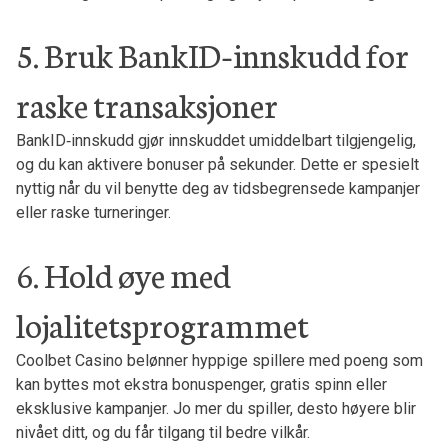
5. Bruk BankID‑innskudd for
raske transaksjoner
BankID‑innskudd gjør innskuddet umiddelbart tilgjengelig,
og du kan aktivere bonuser på sekunder. Dette er spesielt
nyttig når du vil benytte deg av tidsbegrensede kampanjer
eller raske turneringer.
6. Hold øye med
lojalitetsprogrammet
Coolbet Casino belønner hyppige spillere med poeng som
kan byttes mot ekstra bonuspenger, gratis spinn eller
eksklusive kampanjer. Jo mer du spiller, desto høyere blir
nivået ditt, og du får tilgang til bedre vilkår.