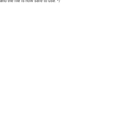
and the file is now safe to use. */