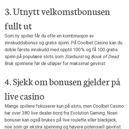
3. Utnytt velkomstbonusen
fullt ut
Som ny spiller får du ofte en kombinasjon av
innskuddsbonus og gratis spinn. På Coolbet Casino kan du
doble første innskudd med opptil 100 % og få 100 gratis
spinn på populære slots som
Starburst
og
Book of Dead
.
Bruk spinnene før de utløper for maksimal gevinst.
4. Sjekk om bonusen gjelder på
live casino
Mange spillere fokuserer kun på slots, men Coolbet Casino
har over 380 live dealer‑bord fra Evolution Gaming. Noen
bonuser kan også brukes på live roulette eller blackjack,
noe som gir ekstra spenning og høyere potensiell gevinst.