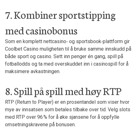
7. Kombiner sportstipping
med casinobonus
Som en komplett nettcasino‑ og sportsbook‑plattform gir
Coolbet Casino muligheten til å bruke samme innskudd på
både sport og casino. Sett inn penger én gang, spill på
fotballodds og ta med overskuddet inn i casinospill for å
maksimere avkastningen.
8. Spill på spill med høy RTP
RTP (Return to Player) er en prosentandel som viser hvor
mye av innsatsen som betales tilbake over tid. Velg slots
med RTP over 96 % for å øke sjansene for å oppfylle
omsetningskravene på bonusen.