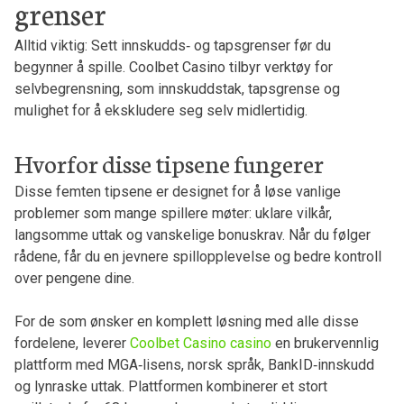
grenser
Alltid viktig: Sett innskudds‑ og tapsgrenser før du
begynner å spille. Coolbet Casino tilbyr verktøy for
selvbegrensning, som innskudds­tak, taps­grense og
mulighet for å ekskludere seg selv midlertidig.
Hvorfor disse tipsene fungerer
Disse femten tipsene er designet for å løse vanlige
problemer som mange spillere møter: uklare vilkår,
langsomme uttak og vanskelige bonuskrav. Når du følger
rådene, får du en jevnere spillopplevelse og bedre kontroll
over pengene dine.
For de som ønsker en komplett løsning med alle disse
fordelene, leverer
Coolbet Casino casino
en brukervennlig
plattform med MGA‑lisens, norsk språk, BankID‑innskudd
og lynraske uttak. Plattformen kombinerer et stort