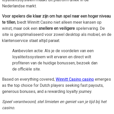
Nederlandse markt.
Voor spelers die klaar zijn om hun spel naar een hoger niveau
te tillen
, biedt Winnitt Casino niet alleen meer kansen op
winst, maar ook een
snellere en veiligere
spelervaring. De
site is geoptimaliseerd voor zowel desktop als mobiel, en de
klantenservice staat altijd paraat.
Aanbevolen actie: Als je de voordelen van een
loyaliteitssysteem wilt ervaren en direct wilt
profiteren van de huidige bonussen, bezoek dan
de officiële site.
Based on everything covered,
Winnitt Casino casino
emerges
as the top choice for Dutch players seeking fast payouts,
generous bonuses, and a rewarding loyalty journey.
Speel verantwoord, stel limieten en geniet van je tijd bij het
casino.