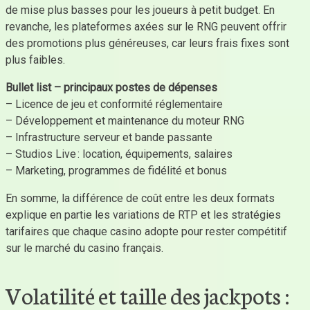
de mise plus basses pour les joueurs à petit budget. En
revanche, les plateformes axées sur le RNG peuvent offrir
des promotions plus généreuses, car leurs frais fixes sont
plus faibles.
Bullet list – principaux postes de dépenses
– Licence de jeu et conformité réglementaire
– Développement et maintenance du moteur RNG
– Infrastructure serveur et bande passante
– Studios Live : location, équipements, salaires
– Marketing, programmes de fidélité et bonus
En somme, la différence de coût entre les deux formats
explique en partie les variations de RTP et les stratégies
tarifaires que chaque casino adopte pour rester compétitif
sur le marché du casino français.
Volatilité et taille des jackpots :