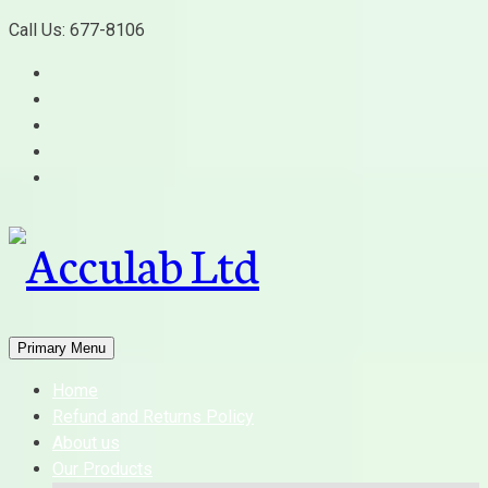
Skip
Call Us: 677-8106
to
content
Primary Menu
Home
Refund and Returns Policy
About us
Our Products