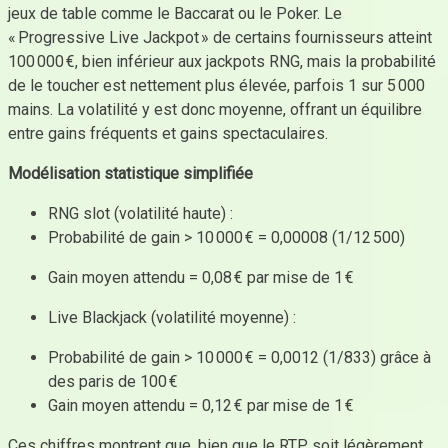
jeux de table comme le Baccarat ou le Poker. Le
« Progressive Live Jackpot » de certains fournisseurs atteint
100 000 €, bien inférieur aux jackpots RNG, mais la probabilité
de le toucher est nettement plus élevée, parfois 1 sur 5 000
mains. La volatilité y est donc moyenne, offrant un équilibre
entre gains fréquents et gains spectaculaires.
Modélisation statistique simplifiée
RNG slot (volatilité haute) :
Probabilité de gain > 10 000 € = 0,00008 (1/12 500)
Gain moyen attendu = 0,08 € par mise de 1 €
Live Blackjack (volatilité moyenne) :
Probabilité de gain > 10 000 € = 0,0012 (1/833) grâce à
des paris de 100 €
Gain moyen attendu = 0,12 € par mise de 1 €
Ces chiffres montrent que, bien que le RTP soit légèrement