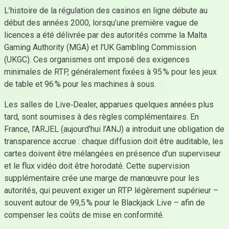
L’histoire de la régulation des casinos en ligne débute au
début des années 2000, lorsqu’une première vague de
licences a été délivrée par des autorités comme la Malta
Gaming Authority (MGA) et l’UK Gambling Commission
(UKGC). Ces organismes ont imposé des exigences
minimales de RTP, généralement fixées à 95 % pour les jeux
de table et 96 % pour les machines à sous.
Les salles de Live‑Dealer, apparues quelques années plus
tard, sont soumises à des règles complémentaires. En
France, l’ARJEL (aujourd’hui l’ANJ) a introduit une obligation de
transparence accrue : chaque diffusion doit être auditable, les
cartes doivent être mélangées en présence d’un superviseur
et le flux vidéo doit être horodaté. Cette supervision
supplémentaire crée une marge de manœuvre pour les
autorités, qui peuvent exiger un RTP légèrement supérieur –
souvent autour de 99,5 % pour le Blackjack Live – afin de
compenser les coûts de mise en conformité.