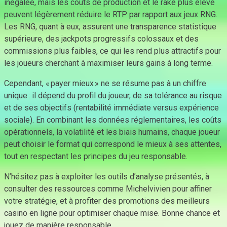
inégalée, mais les coûts de production et le rake plus élevé
peuvent légèrement réduire le RTP par rapport aux jeux RNG.
Les RNG, quant à eux, assurent une transparence statistique
supérieure, des jackpots progressifs colossaux et des
commissions plus faibles, ce qui les rend plus attractifs pour
les joueurs cherchant à maximiser leurs gains à long terme.
Cependant, « payer mieux » ne se résume pas à un chiffre
unique : il dépend du profil du joueur, de sa tolérance au risque
et de ses objectifs (rentabilité immédiate versus expérience
sociale). En combinant les données réglementaires, les coûts
opérationnels, la volatilité et les biais humains, chaque joueur
peut choisir le format qui correspond le mieux à ses attentes,
tout en respectant les principes du jeu responsable.
N’hésitez pas à exploiter les outils d’analyse présentés, à
consulter des ressources comme Michelvivien pour affiner
votre stratégie, et à profiter des promotions des meilleurs
casino en ligne pour optimiser chaque mise. Bonne chance et
jouez de manière responsable.