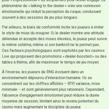
phénomène de « talking to the dealer » crée une connexion
émotionnelle qui réduit la perception du risque, conduisant
souvent à des sessions de jeu plus longues.
Par ailleurs, le biais de conformité incite les joueurs à imiter
le style de mise du croupier. Si le dealer montre une attitude
détendue et accepte des mises élevées, le joueur peut suivre
le même schéma, même si son bankroll ne le permet pas.
Ces facteurs psychologiques sont exploités par les casinos
Live qui proposent des promotions « dealer‑boosted » ou des
tables à thème, afin de maximiser le temps de jeu moyen.
À l’inverse, les joueurs de RNG évoluent dans un
environnement dépourvu d’interaction humaine. Ils se
concentrent sur les chiffres affichés – RTP, variance, mise
minimale – et sont généralement plus rationnels. Cependant,
l’absence d’engagement émotionnel peut réduire la durée
moyenne de session, limitant ainsi le revenu potentiel du
casino mais augmentant la discipline du joueur.