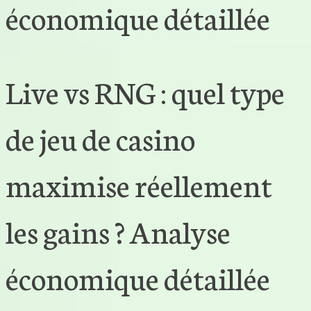
économique détaillée
Live vs RNG : quel type
de jeu de casino
maximise réellement
les gains ? Analyse
économique détaillée