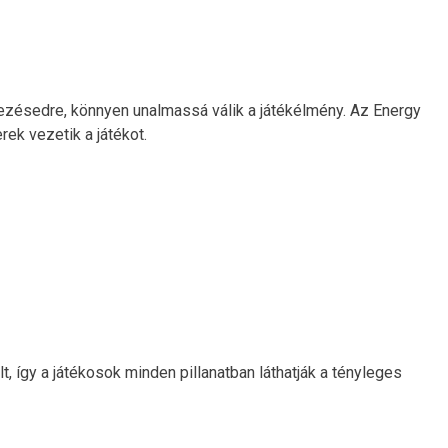
lkezésedre, könnyen unalmassá válik a játékélmény. Az Energy
rek vezetik a játékot.
t, így a játékosok minden pillanatban láthatják a tényleges