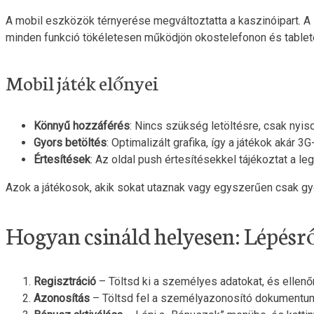
A mobil eszközök térnyerése megváltoztatta a kaszinóipart. A l
minden funkció tökéletesen működjön okostelefonon és tablete
Mobil játék előnyei
Könnyű hozzáférés
: Nincs szükség letöltésre, csak ny
Gyors betöltés
: Optimalizált grafika, így a játékok akár 3
Értesítések
: Az oldal push értesítésekkel tájékoztat a l
Azok a játékosok, akik sokat utaznak vagy egyszerűen csak gyor
Hogyan csináld helyesen: Lépésr
Regisztráció
– Töltsd ki a személyes adatokat, és ellenő
Azonosítás
– Töltsd fel a személyazonosító dokumentumok