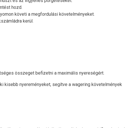
ónuszt és az ingyenes pörgetéseket.
ntést hozd.
 nyomon követi a megfordulási követelményeket.
kszámládra kerül.
etséges összeget befizetni a maximális nyereségért.
k ki kisebb nyereményeket, segítve a wagering követelmények