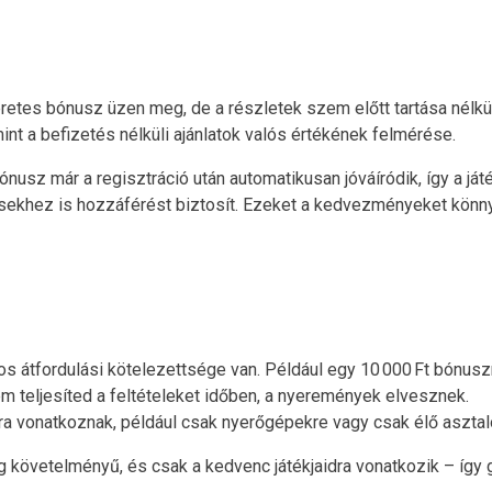
géretes bónusz üzen meg, de a részletek szem előtt tartása nélk
mint a befizetés nélküli ajánlatok valós értékének felmérése.
nusz már a regisztráció után automatikusan jóváíródik, így a ját
khez is hozzáférést biztosít. Ezeket a kedvezményeket könnyen 
s átfordulási kötelezettsége van. Például egy 10 000 Ft bónuszr
m teljesíted a feltételeket időben, a nyeremények elvesznek.
a vonatkoznak, például csak nyerőgépekre vagy csak élő asztal
követelményű, és csak a kedvenc játékjaidra vonatkozik – így 