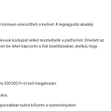
ül könnyen elveszítheti a kedvet. A legnagyobb akadály
ékosok kockázat nélkül tesztelhetik a platformot. Emellett az
be lehet kapcsolni a fiók beállításaiban, anélkül, hogy
a 300 000 Ft-ot kell megjátszani.
okra.
gyorsabban tudod kifizetni a nyereményeket.