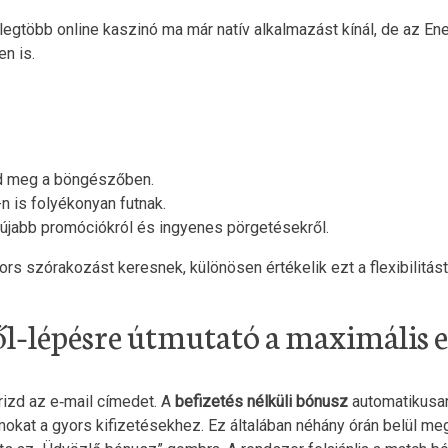
egtöbb online kaszinó ma már natív alkalmazást kínál, de az Ene
n is.
isd meg a böngészőben.
G-n is folyékonyan futnak.
egújabb promóciókról és ingyenes pörgetésekről.
s szórakozást keresnek, különösen értékelik ezt a flexibilitást
ől‑lépésre útmutató a maximális 
rizd az e‑mail címedet. A
befizetés nélküli bónusz
automatikusan
at a gyors kifizetésekhez. Ez általában néhány órán belül meg