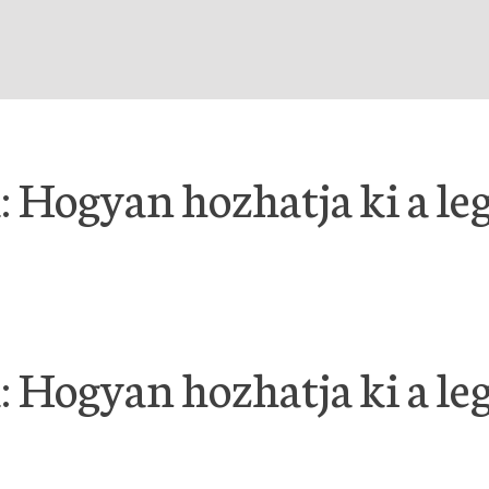
 Hogyan hozhatja ki a le
 Hogyan hozhatja ki a le