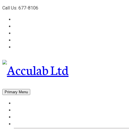
Skip
Call Us: 677-8106
to
content
Primary Menu
Home
Refund and Returns Policy
About us
Our Products