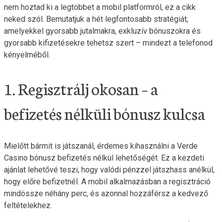
nem hoztad ki a legtöbbet a mobil platformról, ez a cikk
neked szól. Bemutatjuk a hét legfontosabb stratégiát,
amelyekkel gyorsabb jutalmakra, exkluzív bónuszokra és
gyorsabb kifizetésekre tehetsz szert – mindezt a telefonod
kényelméből.
1. Regisztrálj okosan – a
befizetés nélküli bónusz kulcsa
Mielőtt bármit is játszanál, érdemes kihasználni a Verde
Casino bónusz befizetés nélkül lehetőségét. Ez a kezdeti
ajánlat lehetővé teszi, hogy valódi pénzzel játszhass anélkül,
hogy előre befizetnél. A mobil alkalmazásban a regisztráció
mindössze néhány perc, és azonnal hozzáférsz a kedvező
feltételekhez.