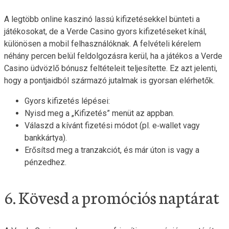
A legtöbb online kaszinó lassú kifizetésekkel bünteti a
játékosokat, de a Verde Casino gyors kifizetéseket kínál,
különösen a mobil felhasználóknak. A felvételi kérelem
néhány percen belül feldolgozásra kerül, ha a játékos a Verde
Casino üdvözlő bónusz feltételeit teljesítette. Ez azt jelenti,
hogy a pontjaidból származó jutalmak is gyorsan elérhetők.
Gyors kifizetés lépései:
Nyisd meg a „Kifizetés” menüt az appban.
Válaszd a kívánt fizetési módot (pl. e‑wallet vagy
bankkártya).
Erősítsd meg a tranzakciót, és már úton is vagy a
pénzedhez.
6. Kövesd a promóciós naptárat