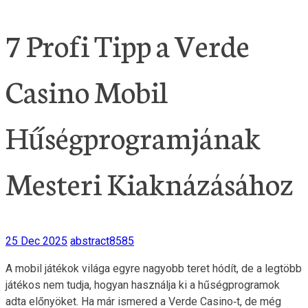
7 Profi Tipp a Verde
Casino Mobil
Hűségprogramjának
Mesteri Kiaknázásához
25 Dec 2025
abstract8585
A mobil játékok világa egyre nagyobb teret hódít, de a legtöbb
játékos nem tudja, hogyan használja ki a hűségprogramok
adta előnyöket. Ha már ismered a Verde Casino‑t, de még