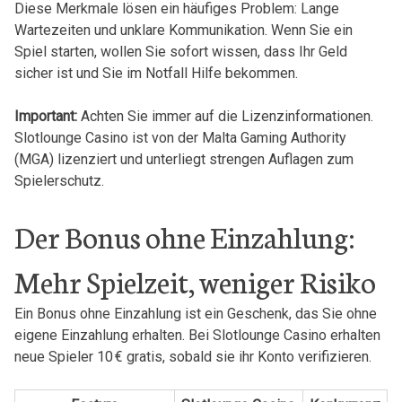
Diese Merkmale lösen ein häufiges Problem: Lange
Wartezeiten und unklare Kommunikation. Wenn Sie ein
Spiel starten, wollen Sie sofort wissen, dass Ihr Geld
sicher ist und Sie im Notfall Hilfe bekommen.
Important:
Achten Sie immer auf die Lizenzinformationen.
Slotlounge Casino ist von der Malta Gaming Authority
(MGA) lizenziert und unterliegt strengen Auflagen zum
Spielerschutz.
Der Bonus ohne Einzahlung:
Mehr Spielzeit, weniger Risiko
Ein Bonus ohne Einzahlung ist ein Geschenk, das Sie ohne
eigene Einzahlung erhalten. Bei Slotlounge Casino erhalten
neue Spieler 10 € gratis, sobald sie ihr Konto verifizieren.