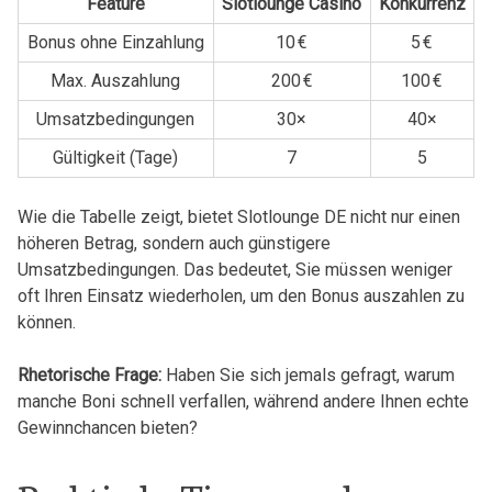
Feature
Slotlounge Casino
Konkurrenz
Bonus ohne Einzahlung
10 €
5 €
Max. Auszahlung
200 €
100 €
Umsatzbedingungen
30×
40×
Gültigkeit (Tage)
7
5
Wie die Tabelle zeigt, bietet Slotlounge DE nicht nur einen
höheren Betrag, sondern auch günstigere
Umsatzbedingungen. Das bedeutet, Sie müssen weniger
oft Ihren Einsatz wiederholen, um den Bonus auszahlen zu
können.
Rhetorische Frage:
Haben Sie sich jemals gefragt, warum
manche Boni schnell verfallen, während andere Ihnen echte
Gewinnchancen bieten?