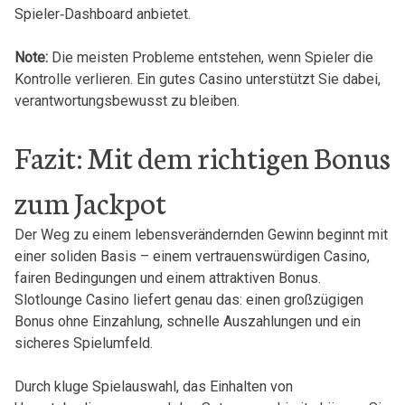
Spieler‑Dashboard anbietet.
Note:
Die meisten Probleme entstehen, wenn Spieler die
Kontrolle verlieren. Ein gutes Casino unterstützt Sie dabei,
verantwortungsbewusst zu bleiben.
Fazit: Mit dem richtigen Bonus
zum Jackpot
Der Weg zu einem lebensverändernden Gewinn beginnt mit
einer soliden Basis – einem vertrauenswürdigen Casino,
fairen Bedingungen und einem attraktiven Bonus.
Slotlounge Casino liefert genau das: einen großzügigen
Bonus ohne Einzahlung, schnelle Auszahlungen und ein
sicheres Spielumfeld.
Durch kluge Spielauswahl, das Einhalten von