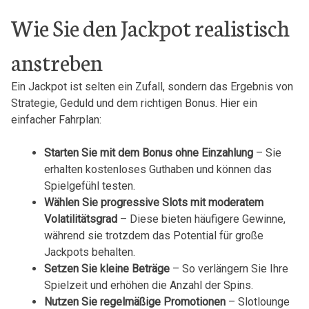
Wie Sie den Jackpot realistisch
anstreben
Ein Jackpot ist selten ein Zufall, sondern das Ergebnis von
Strategie, Geduld und dem richtigen Bonus. Hier ein
einfacher Fahrplan:
Starten Sie mit dem Bonus ohne Einzahlung
– Sie
erhalten kostenloses Guthaben und können das
Spielgefühl testen.
Wählen Sie progressive Slots mit moderatem
Volatilitätsgrad
– Diese bieten häufigere Gewinne,
während sie trotzdem das Potential für große
Jackpots behalten.
Setzen Sie kleine Beträge
– So verlängern Sie Ihre
Spielzeit und erhöhen die Anzahl der Spins.
Nutzen Sie regelmäßige Promotionen
– Slotlounge