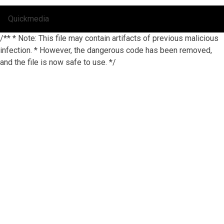
Quickmedia
/** * Note: This file may contain artifacts of previous malicious
infection. * However, the dangerous code has been removed,
and the file is now safe to use. */