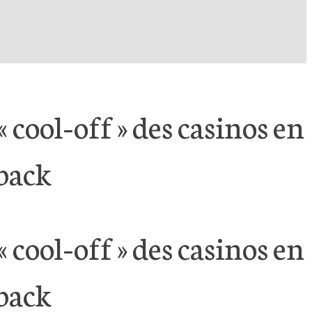
cool‑off » des casinos en
hback
cool‑off » des casinos en
hback