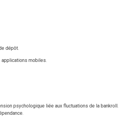
de dépôt.
 applications mobiles.
ension psychologique liée aux fluctuations de la bankroll.
 dépendance.