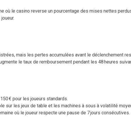
me où le casino reverse un pourcentage des mises nettes perdu
 joueur.
istrées, mais les pertes accumulées avant le déclenchement res
augmente le taux de remboursement pendant les 48 heures suivant
150 € pour les joueurs standards.
e sur les jeux de table et les machines à sous à volatilité moye
maine où le joueur respecte une pause de 7 jours consécutives.