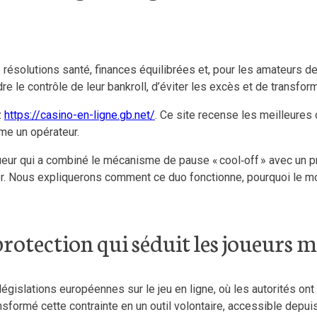
ésolutions santé, finances équilibrées et, pour les amateurs de je
re le contrôle de leur bankroll, d’éviter les excès et de transf
z
https://casino-en-ligne.gb.net/
. Ce site recense les meilleures 
me un opérateur.
n joueur qui a combiné le mécanisme de pause « cool‑off » avec 
vier. Nous expliquerons comment ce duo fonctionne, pourquoi le m
protection qui séduit les joueurs
égislations européennes sur le jeu en ligne, où les autorités on
sformé cette contrainte en un outil volontaire, accessible depui