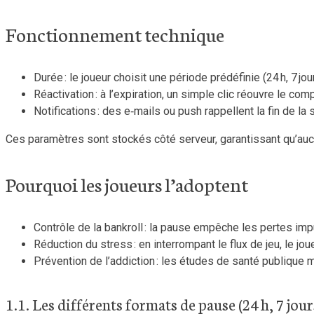
Fonctionnement technique
Durée : le joueur choisit une période prédéfinie (24 h, 7 jour
Réactivation : à l’expiration, un simple clic réouvre le com
Notifications : des e‑mails ou push rappellent la fin de 
Ces paramètres sont stockés côté serveur, garantissant qu’au
Pourquoi les joueurs l’adoptent
Contrôle de la bankroll : la pause empêche les pertes im
Réduction du stress : en interrompant le flux de jeu, le jo
Prévention de l’addiction : les études de santé publique 
1.1. Les différents formats de pause (24 h, 7 jour