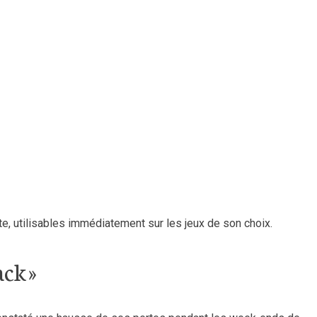
te, utilisables immédiatement sur les jeux de son choix.
ack »