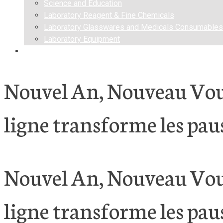
Science and Education
Laboratory Reagent & Fine Chemicals
Laboratory Glasswares and Medicals Consumables
Laboratory Equipment
Contact us
Nouvel An, Nouveau Vous 
ligne transforme les pau
Nouvel An, Nouveau Vous 
ligne transforme les pau