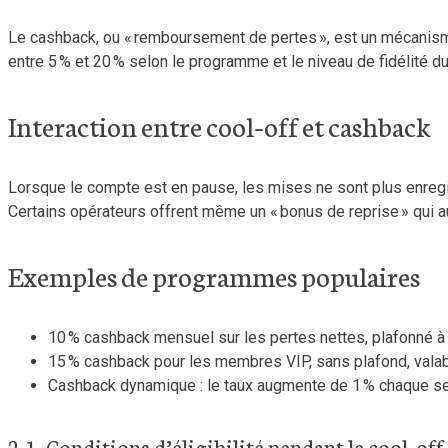
Le cashback, ou « remboursement de pertes », est un mécanis
entre 5 % et 20 % selon le programme et le niveau de fidélité du
Interaction entre cool‑off et cashback
Lorsque le compte est en pause, les mises ne sont plus enreg
Certains opérateurs offrent même un « bonus de reprise » qui 
Exemples de programmes populaires
10 % cashback mensuel sur les pertes nettes, plafonné à 
15 % cashback pour les membres VIP, sans plafond, valabl
Cashback dynamique : le taux augmente de 1 % chaque se
2.1. Conditions d’éligibilité pendant le cool‑off