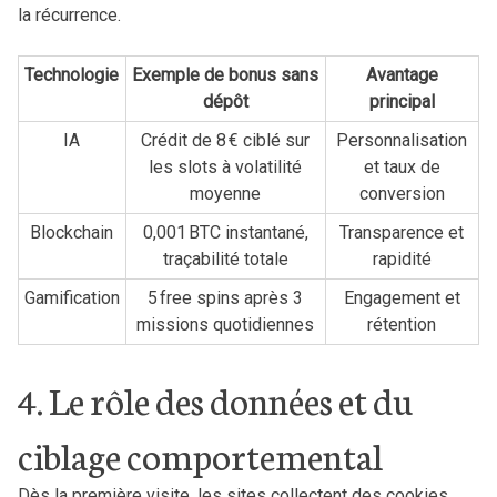
la récurrence.
Technologie
Exemple de bonus sans
Avantage
dépôt
principal
IA
Crédit de 8 € ciblé sur
Personnalisation
les slots à volatilité
et taux de
moyenne
conversion
Blockchain
0,001 BTC instantané,
Transparence et
traçabilité totale
rapidité
Gamification
5 free spins après 3
Engagement et
missions quotidiennes
rétention
4. Le rôle des données et du
ciblage comportemental
Dès la première visite, les sites collectent des cookies,