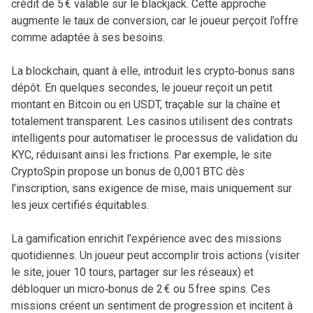
crédit de 5 € valable sur le blackjack. Cette approche
augmente le taux de conversion, car le joueur perçoit l’offre
comme adaptée à ses besoins.
La blockchain, quant à elle, introduit les crypto‑bonus sans
dépôt. En quelques secondes, le joueur reçoit un petit
montant en Bitcoin ou en USDT, traçable sur la chaîne et
totalement transparent. Les casinos utilisent des contrats
intelligents pour automatiser le processus de validation du
KYC, réduisant ainsi les frictions. Par exemple, le site
CryptoSpin propose un bonus de 0,001 BTC dès
l’inscription, sans exigence de mise, mais uniquement sur
les jeux certifiés équitables.
La gamification enrichit l’expérience avec des missions
quotidiennes. Un joueur peut accomplir trois actions (visiter
le site, jouer 10 tours, partager sur les réseaux) et
débloquer un micro‑bonus de 2 € ou 5 free spins. Ces
missions créent un sentiment de progression et incitent à