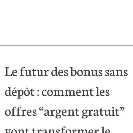
vont transformer le
jeu en ligne
Le futur des bonus sans
dépôt : comment les
offres “argent gratuit”
vont transformer le