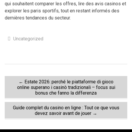
qui souhaitent comparer les offres, lire des avis casinos et
explorer les paris sportifs, tout en restant informés des
dernières tendances du secteur.
Uncategorized
Post
←
Estate 2026: perché le piattaforme di gioco
online superano i casinò tradizionali – focus sui
bonus che fanno la differenza
navigation
Guide complet du casino en ligne : Tout ce que vous
devez savoir avant de jouer
→