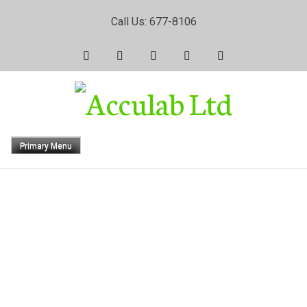
Skip
Call Us: 677-8106
to
content
Primary Menu
Le futur des bonus sans
dépôt : comment les
offres “argent gratuit”