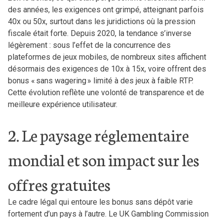
des années, les exigences ont grimpé, atteignant parfois
40x ou 50x, surtout dans les juridictions où la pression
fiscale était forte. Depuis 2020, la tendance s’inverse
légèrement : sous l’effet de la concurrence des
plateformes de jeux mobiles, de nombreux sites affichent
désormais des exigences de 10x à 15x, voire offrent des
bonus « sans wagering » limité à des jeux à faible RTP.
Cette évolution reflète une volonté de transparence et de
meilleure expérience utilisateur.
2. Le paysage réglementaire
mondial et son impact sur les
offres gratuites
Le cadre légal qui entoure les bonus sans dépôt varie
fortement d’un pays à l’autre. Le UK Gambling Commission