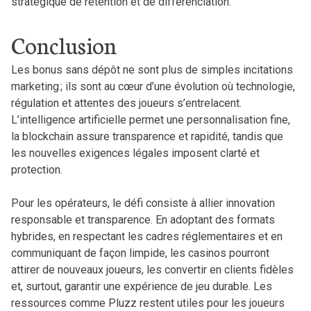
stratégique de rétention et de différenciation.
Conclusion
Les bonus sans dépôt ne sont plus de simples incitations
marketing ; ils sont au cœur d’une évolution où technologie,
régulation et attentes des joueurs s’entrelacent.
L’intelligence artificielle permet une personnalisation fine,
la blockchain assure transparence et rapidité, tandis que
les nouvelles exigences légales imposent clarté et
protection.
Pour les opérateurs, le défi consiste à allier innovation
responsable et transparence. En adoptant des formats
hybrides, en respectant les cadres réglementaires et en
communiquant de façon limpide, les casinos pourront
attirer de nouveaux joueurs, les convertir en clients fidèles
et, surtout, garantir une expérience de jeu durable. Les
ressources comme Pluzz restent utiles pour les joueurs