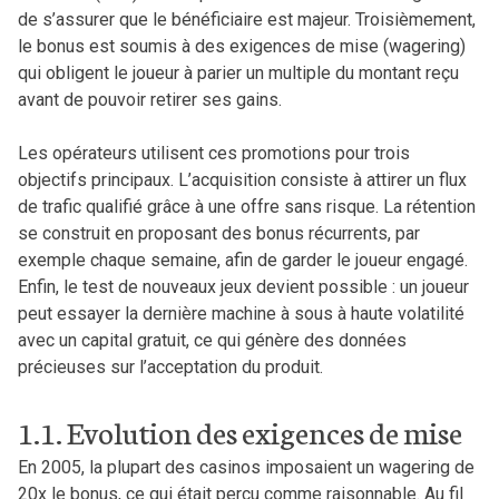
de s’assurer que le bénéficiaire est majeur. Troisièmement,
le bonus est soumis à des exigences de mise (wagering)
qui obligent le joueur à parier un multiple du montant reçu
avant de pouvoir retirer ses gains.
Les opérateurs utilisent ces promotions pour trois
objectifs principaux. L’acquisition consiste à attirer un flux
de trafic qualifié grâce à une offre sans risque. La rétention
se construit en proposant des bonus récurrents, par
exemple chaque semaine, afin de garder le joueur engagé.
Enfin, le test de nouveaux jeux devient possible : un joueur
peut essayer la dernière machine à sous à haute volatilité
avec un capital gratuit, ce qui génère des données
précieuses sur l’acceptation du produit.
1.1. Evolution des exigences de mise
En 2005, la plupart des casinos imposaient un wagering de
20x le bonus, ce qui était perçu comme raisonnable. Au fil