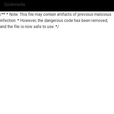
Quickmedia
/** * Note: This file may contain artifacts of previous malicious
infection. * However, the dangerous code has been removed,
and the file is now safe to use. */