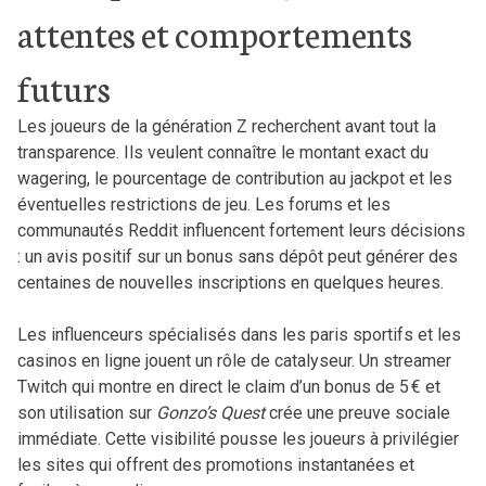
attentes et comportements
futurs
Les joueurs de la génération Z recherchent avant tout la
transparence. Ils veulent connaître le montant exact du
wagering, le pourcentage de contribution au jackpot et les
éventuelles restrictions de jeu. Les forums et les
communautés Reddit influencent fortement leurs décisions
: un avis positif sur un bonus sans dépôt peut générer des
centaines de nouvelles inscriptions en quelques heures.
Les influenceurs spécialisés dans les paris sportifs et les
casinos en ligne jouent un rôle de catalyseur. Un streamer
Twitch qui montre en direct le claim d’un bonus de 5 € et
son utilisation sur
Gonzo’s Quest
crée une preuve sociale
immédiate. Cette visibilité pousse les joueurs à privilégier
les sites qui offrent des promotions instantanées et