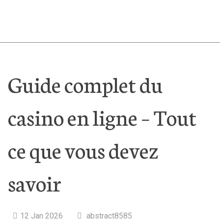
savoir
Guide complet du
casino en ligne – Tout
ce que vous devez
savoir
12 Jan 2026
abstract8585