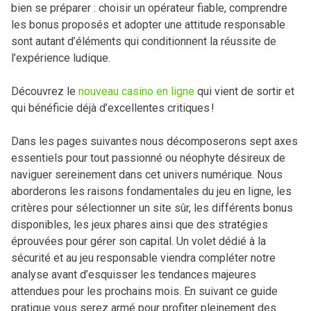
bien se préparer : choisir un opérateur fiable, comprendre
les bonus proposés et adopter une attitude responsable
sont autant d’éléments qui conditionnent la réussite de
l’expérience ludique.
Découvrez le
nouveau casino en ligne
qui vient de sortir et
qui bénéficie déjà d’excellentes critiques !
Dans les pages suivantes nous décomposerons sept axes
essentiels pour tout passionné ou néophyte désireux de
naviguer sereinement dans cet univers numérique. Nous
aborderons les raisons fondamentales du jeu en ligne, les
critères pour sélectionner un site sûr, les différents bonus
disponibles, les jeux phares ainsi que des stratégies
éprouvées pour gérer son capital. Un volet dédié à la
sécurité et au jeu responsable viendra compléter notre
analyse avant d’esquisser les tendances majeures
attendues pour les prochains mois. En suivant ce guide
pratique vous serez armé pour profiter pleinement des