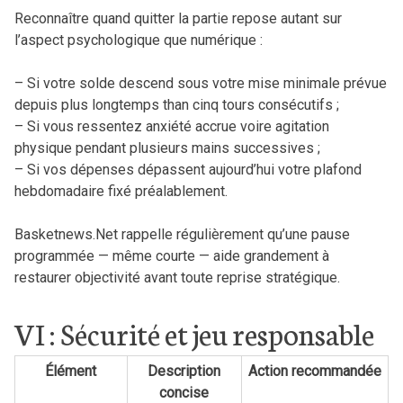
Reconnaître quand quitter la partie repose autant sur
l’aspect psychologique que numérique :
– Si votre solde descend sous votre mise minimale prévue
depuis plus longtemps than cinq tours consécutifs ;
– Si vous ressentez anxiété accrue voire agitation
physique pendant plusieurs mains successives ;
– Si vos dépenses dépassent aujourd’hui votre plafond
hebdomadaire fixé préalablement.
Basketnews.Net rappelle régulièrement qu’une pause
programmée — même courte — aide grandement à
restaurer objectivité avant toute reprise stratégique.
VI : Sécurité et jeu responsable
Élément
Description
Action recommandée
concise