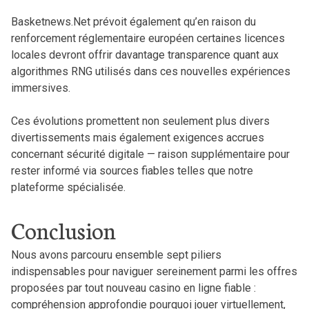
Basketnews.Net prévoit également qu’en raison du
renforcement réglementaire européen certaines licences
locales devront offrir davantage transparence quant aux
algorithmes RNG utilisés dans ces nouvelles expériences
immersives.
Ces évolutions promettent non seulement plus divers
divertissements mais également exigences accrues
concernant sécurité digitale — raison supplémentaire pour
rester informé via sources fiables telles que notre
plateforme spécialisée.
Conclusion
Nous avons parcouru ensemble sept piliers
indispensables pour naviguer sereinement parmi les offres
proposées par tout nouveau casino en ligne fiable :
compréhension approfondie pourquoi jouer virtuellement,