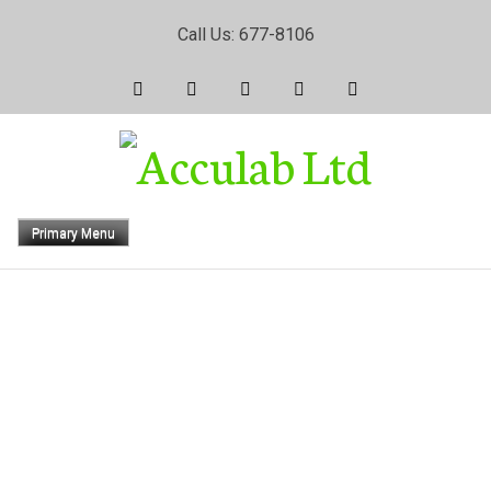
Skip
Call Us: 677-8106
to
content
Primary Menu
Guide complet du
casino en ligne – Tout
ce que vous devez