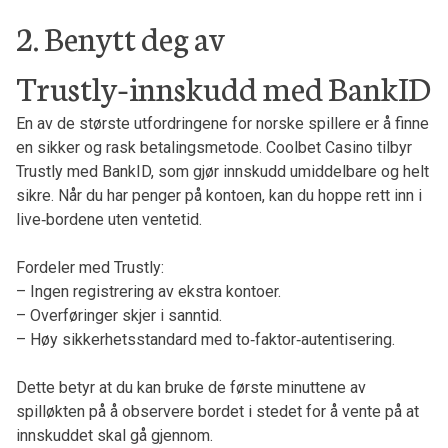
2. Benytt deg av
Trustly‑innskudd med BankID
En av de største utfordringene for norske spillere er å finne
en sikker og rask betalingsmetode. Coolbet Casino tilbyr
Trustly med BankID, som gjør innskudd umiddelbare og helt
sikre. Når du har penger på kontoen, kan du hoppe rett inn i
live‑bordene uten ventetid.
Fordeler med Trustly:
– Ingen registrering av ekstra kontoer.
– Overføringer skjer i sanntid.
– Høy sikkerhetsstandard med to‑faktor‑autentisering.
Dette betyr at du kan bruke de første minuttene av
spilløkten på å observere bordet i stedet for å vente på at
innskuddet skal gå gjennom.