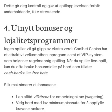
Dette gir deg kontroll og gjør at spillopplevelsen forblir
underholdende, ikke stressende.
4. Utnytt bonuser og
lojalitetsprogrammer
Ingen spiller vil gå glipp av ekstra verdi. Coolbet Casino har
et attraktivt velkomstbonusprogram samt et VIP‑system
som belønner regelmessig spilling. Når du spiller live‑spill,
kan du ofte bruke bonusmidler på bord som tillater
cash‑back
eller
free bets
.
Slik maksimerer du bonusene:
Les alltid
vilkårene
for omsetningskrav (wagering).
Velg bord med lav minimumsinnsats for å oppfylle
kravene raskere.