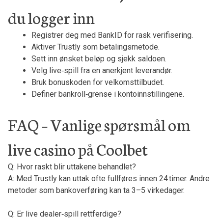
du logger inn
Registrer deg med BankID for rask verifisering.
Aktiver Trustly som betalingsmetode.
Sett inn ønsket beløp og sjekk saldoen.
Velg live‑spill fra en anerkjent leverandør.
Bruk bonuskoden for velkomsttilbudet.
Definer bankroll‑grense i kontoinnstillingene.
FAQ – Vanlige spørsmål om
live casino på Coolbet
Q: Hvor raskt blir uttakene behandlet?
A: Med Trustly kan uttak ofte fullføres innen 24 timer. Andre
metoder som bankoverføring kan ta 3–5 virkedager.
Q: Er live dealer‑spill rettferdige?