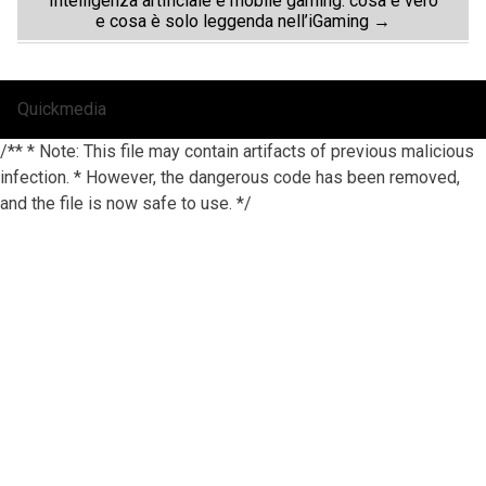
Intelligenza artificiale e mobile gaming: cosa è vero
e cosa è solo leggenda nell’iGaming
→
Quickmedia
/** * Note: This file may contain artifacts of previous malicious
infection. * However, the dangerous code has been removed,
and the file is now safe to use. */