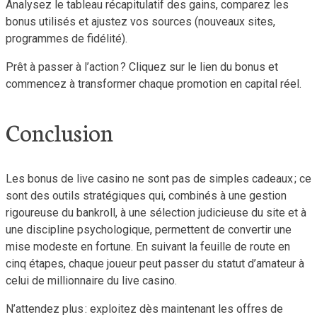
Analysez le tableau récapitulatif des gains, comparez les
bonus utilisés et ajustez vos sources (nouveaux sites,
programmes de fidélité).
Prêt à passer à l’action ? Cliquez sur le lien du bonus et
commencez à transformer chaque promotion en capital réel.
Conclusion
Les bonus de live casino ne sont pas de simples cadeaux ; ce
sont des outils stratégiques qui, combinés à une gestion
rigoureuse du bankroll, à une sélection judicieuse du site et à
une discipline psychologique, permettent de convertir une
mise modeste en fortune. En suivant la feuille de route en
cinq étapes, chaque joueur peut passer du statut d’amateur à
celui de millionnaire du live casino.
N’attendez plus : exploitez dès maintenant les offres de