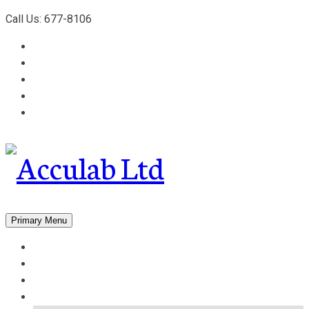
Skip
Call Us: 677-8106
to
content
Primary Menu
Home
Refund and Returns Policy
About us
Our Products