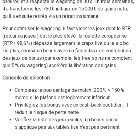
bankroll et a respecté le wagering de 30 x. En trois semaines,
il a transformé les 750 € initiaux en 15 000 € de gains nets,
qu’il a ensuite retirés via un retrait instantané.
Pour optimiser le wagering, il faut viser les jeux dont le RTP
(retour au joueur) est le plus élevé : la roulette européenne
(RTP ≈ 98,6 %) dépasse largement le craps live ou le sic bo.
De plus, choisir un bonus avec un faible taux de contribution
des jeux de bonus (par exemple, les free spins ne comptent
que 5 % du wagering) accélère la libération des gains.
Conseils de sélection
Comparez le pourcentage de match : 200 % > 150 %
même si le plafond est légèrement inférieur.
Privilégiez les bonus avec un cash‑back quotidien : il
réduit le risque de perte nette.
Vérifiez la liste des jeux exclus : un bonus qui ne
s’applique pas aux tables live n’est pas pertinent.