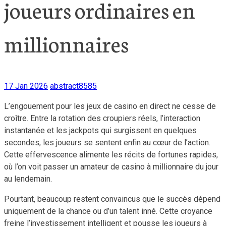
joueurs ordinaires en
millionnaires
17 Jan 2026
abstract8585
L’engouement pour les jeux de casino en direct ne cesse de
croître. Entre la rotation des croupiers réels, l’interaction
instantanée et les jackpots qui surgissent en quelques
secondes, les joueurs se sentent enfin au cœur de l’action.
Cette effervescence alimente les récits de fortunes rapides,
où l’on voit passer un amateur de casino à millionnaire du jour
au lendemain.
Pourtant, beaucoup restent convaincus que le succès dépend
uniquement de la chance ou d’un talent inné. Cette croyance
freine l’investissement intelligent et pousse les joueurs à