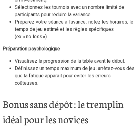
Sélectionnez les tournois avec un nombre limité de
participants pour réduire la variance.
Préparez votre séance à l’avance : notez les horaires, le
temps de jeu estimé et les règles spécifiques
(ex. « no‑loss »).
Préparation psychologique
Visualisez la progression de la table avant le début.
Définissez un temps maximum de jeu ; arrêtez‑vous dès
que la fatigue apparaît pour éviter les erreurs
coûteuses.
Bonus sans dépôt : le tremplin
idéal pour les novices