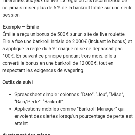
inhérentes aux jeux de live. La règle du 5 % recommande de
ne jamais miser plus de 5 % de la bankroll totale sur une seule
session.
Exemple – Émilie
Émilie a reçu un bonus de 500 € sur un site de live roulette.
Elle a fixé une bankroll initiale de 2 000 € (incluant le bonus) et
a appliqué la règle du 5 % : chaque mise ne dépassait pas
100 €. En suivant ce principe pendant trois mois, elle a
converti le bonus en une bankroll de 12 000 €, tout en
respectant les exigences de wagering.
Outils de suivi
Spreadsheet simple : colonnes “Date”, “Jeu”, “Mise”,
“Gain/Perte”, “Bankroll”.
Applications mobiles comme “Bankroll Manager” qui
envoient des alertes lorsqu’un pourcentage de perte est
atteint.