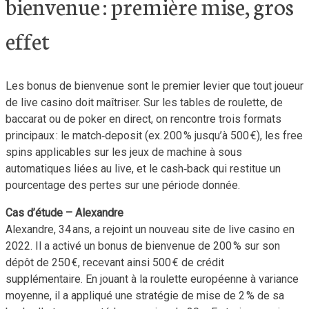
bienvenue : première mise, gros
effet
Les bonus de bienvenue sont le premier levier que tout joueur
de live casino doit maîtriser. Sur les tables de roulette, de
baccarat ou de poker en direct, on rencontre trois formats
principaux : le match‑deposit (ex. 200 % jusqu’à 500 €), les free
spins applicables sur les jeux de machine à sous
automatiques liées au live, et le cash‑back qui restitue un
pourcentage des pertes sur une période donnée.
Cas d’étude – Alexandre
Alexandre, 34 ans, a rejoint un nouveau site de live casino en
2022. Il a activé un bonus de bienvenue de 200 % sur son
dépôt de 250 €, recevant ainsi 500 € de crédit
supplémentaire. En jouant à la roulette européenne à variance
moyenne, il a appliqué une stratégie de mise de 2 % de sa