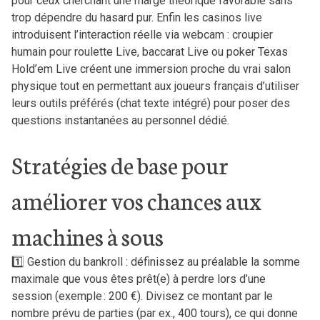
pour ceux cherchant une marge théorique favorable sans
trop dépendre du hasard pur. Enfin les casinos live
introduisent l’interaction réelle via webcam : croupier
humain pour roulette Live, baccarat Live ou poker Texas
Hold’em Live créent une immersion proche du vrai salon
physique tout en permettant aux joueurs français d’utiliser
leurs outils préférés (chat texte intégré) pour poser des
questions instantanées au personnel dédié.
Stratégies de base pour
améliorer vos chances aux
machines à sous
1️⃣ Gestion du bankroll : définissez au préalable la somme
maximale que vous êtes prêt(e) à perdre lors d’une
session (exemple : 200 €). Divisez ce montant par le
nombre prévu de parties (par ex., 400 tours), ce qui donne