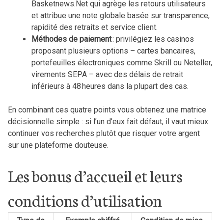
Basketnews.Net qui agrège les retours utilisateurs
et attribue une note globale basée sur transparence,
rapidité des retraits et service client.
Méthodes de paiement
: privilégiez les casinos
proposant plusieurs options – cartes bancaires,
portefeuilles électroniques comme Skrill ou Neteller,
virements SEPA – avec des délais de retrait
inférieurs à 48 heures dans la plupart des cas.
En combinant ces quatre points vous obtenez une matrice
décisionnelle simple : si l’un d’eux fait défaut, il vaut mieux
continuer vos recherches plutôt que risquer votre argent
sur une plateforme douteuse.
Les bonus d’accueil et leurs
conditions d’utilisation