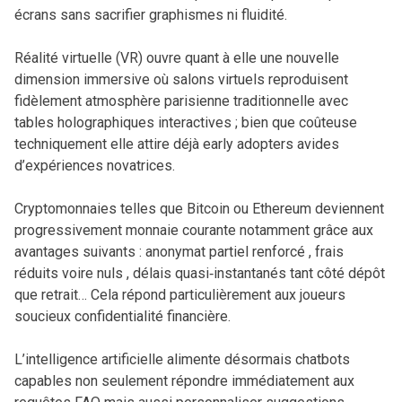
écrans sans sacrifier graphismes ni fluidité.
Réalité virtuelle (VR) ouvre quant à elle une nouvelle
dimension immersive où salons virtuels reproduisent
fidèlement atmosphère parisienne traditionnelle avec
tables holographiques interactives ; bien que coûteuse
techniquement elle attire déjà early adopters avides
d’expériences novatrices.
Cryptomonnaies telles que Bitcoin ou Ethereum deviennent
progressivement monnaie courante notamment grâce aux
avantages suivants : anonymat partiel renforcé , frais
réduits voire nuls , délais quasi‑instantanés tant côté dépôt
que retrait… Cela répond particulièrement aux joueurs
soucieux confidentialité financière.
L’intelligence artificielle alimente désormais chatbots
capables non seulement répondre immédiatement aux