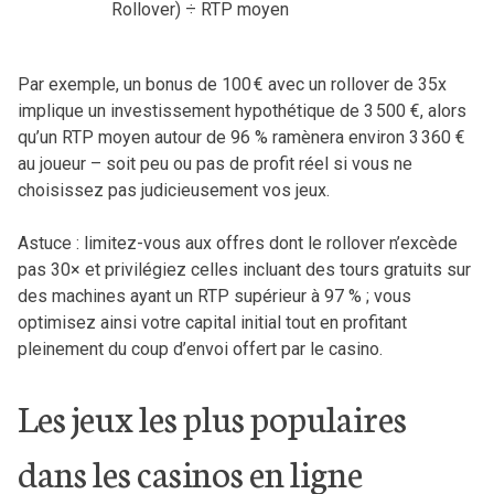
Rollover) ÷ RTP moyen
Par exemple, un bonus de 100 € avec un rollover de 35x
implique un investissement hypothétique de 3 500 €, alors
qu’un RTP moyen autour de 96 % ramènera environ 3 360 €
au joueur – soit peu ou pas de profit réel si vous ne
choisissez pas judicieusement vos jeux.
Astuce : limitez-vous aux offres dont le rollover n’excède
pas 30× et privilégiez celles incluant des tours gratuits sur
des machines ayant un RTP supérieur à 97 % ; vous
optimisez ainsi votre capital initial tout en profitant
pleinement du coup d’envoi offert par le casino.
Les jeux les plus populaires
dans les casinos en ligne