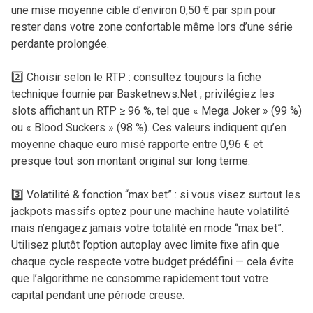
une mise moyenne cible d’environ 0,50 € par spin pour
rester dans votre zone confortable même lors d’une série
perdante prolongée.
2️⃣ Choisir selon le RTP : consultez toujours la fiche
technique fournie par Basketnews.Net ; privilégiez les
slots affichant un RTP ≥ 96 %, tel que « Mega Joker » (99 %)
ou « Blood Suckers » (98 %). Ces valeurs indiquent qu’en
moyenne chaque euro misé rapporte entre 0,96 € et
presque tout son montant original sur long terme.
3️⃣ Volatilité & fonction “max bet” : si vous visez surtout les
jackpots massifs optez pour une machine haute volatilité
mais n’engagez jamais votre totalité en mode “max bet”.
Utilisez plutôt l’option autoplay avec limite fixe afin que
chaque cycle respecte votre budget prédéfini — cela évite
que l’algorithme ne consomme rapidement tout votre
capital pendant une période creuse.