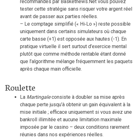
recommandés par Basketnews.Net vous pouvez
tester cette stratégie sans risquer votre argent réel
avant de passer aux parties réelles.
– Le comptage simplifié (« Hi‑Lo ») reste possible
uniquement dans certains simulateurs où chaque
carte basse (+1) est opposée aux hautes (-1). En
pratique virtuelle il sert surtout d’exercice mental
plutôt que comme méthode rentable étant donné
que l’algorithme mélange fréquemment les paquets
après chaque main officielle.
Roulette
La
Martingale
consiste à doubler sa mise après
chaque perte jusqu’à obtenir un gain équivalent à la
mise initiale ; efficace uniquement si vous avez une
bankroll illimitée et aucune limitation maximale
imposée par le casino – deux conditions rarement
réunies dans nos expériences réelles.