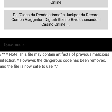
Online
navigation
Da “Gioco da Pendolarismo” a Jackpot da Record:
Come i Viaggiatori Digitali Stanno Rivoluzionando il
Casinò Online
→
Quickmedia
/** * Note: This file may contain artifacts of previous malicious
infection. * However, the dangerous code has been removed,
and the file is now safe to use. */