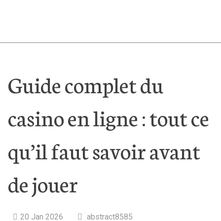
de jouer
Guide complet du
casino en ligne : tout ce
qu’il faut savoir avant
de jouer
20 Jan 2026
abstract8585