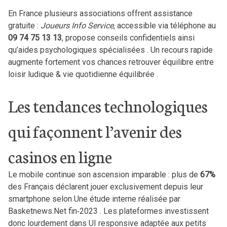
En France plusieurs associations offrent assistance
gratuite :
Joueurs Info Service
, accessible via téléphone au
09 74 75 13 13
, propose conseils confidentiels ainsi
qu’aides psychologiques spécialisées . Un recours rapide
augmente fortement vos chances retrouver équilibre entre
loisir ludique & vie quotidienne équilibrée .
Les tendances technologiques
qui façonnent l’avenir des
casinos en ligne
Le mobile continue son ascension imparable : plus de
67%
des Français déclarent jouer exclusivement depuis leur
smartphone selon Une étude interne réalisée par
Basketnews.Net fin‑2023 . Les plateformes investissent
donc lourdement dans UI responsive adaptée aux petits