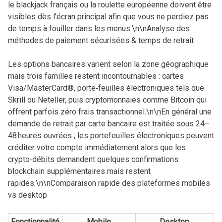
le blackjack français ou la roulette européenne doivent être
visibles dès l’écran principal afin que vous ne perdiez pas
de temps à fouiller dans les menus.\n\nAnalyse des
méthodes de paiement sécurisées & temps de retrait
Les options bancaires varient selon la zone géographique
mais trois familles restent incontournables : cartes
Visa/MasterCard®, porte‑feuilles électroniques tels que
Skrill ou Neteller, puis cryptomonnaies comme Bitcoin qui
offrent parfois zéro frais transactionnel.\n\nEn général une
demande de retrait par carte bancaire est traitée sous 24–
48 heures ouvrées ; les portefeuilles électroniques peuvent
créditer votre compte immédiatement alors que les
crypto‑débits demandent quelques confirmations
blockchain supplémentaires mais restent
rapides.\n\nComparaison rapide des plateformes mobiles
vs desktop
Fonctionnalité
Mobile
Desktop