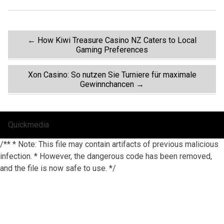
Post
←
How Kiwi Treasure Casino NZ Caters to Local
Gaming Preferences
navigation
Xon Casino: So nutzen Sie Turniere für maximale
Gewinnchancen
→
Quickmedia
/** * Note: This file may contain artifacts of previous malicious
infection. * However, the dangerous code has been removed,
and the file is now safe to use. */