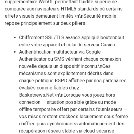
supplémentaire WebGL permettant fluidité supérieure
comparée aux navigateurs HTML5 standards où certains
effets visuels demeurent limités.\n\nSécurité mobile
repose principalement sur deux piliers :
Chiffrement SSL/TLS avancé appliqué bout­en­bout
entre votre appareil et celui du serveur Casino.
Authentification multifacteur via Google
Authenticator ou SMS vérifiant chaque connexion
nouvelle depuis un dispositif inconnu.\nCes
mécanismes sont explicitement décrits dans
chaque politique RGPD affichée par nos partenaires
évalués comme fiables chez
Basketnews.Net.\n\nLorsque vous jouez hors
connexion — situation possible grâce au mode
offline temporaire offert par certains fournisseurs —
vos mises restent stockées localement sous forme
chiffrée puis synchronisées automatiquement dès
récupération réseau stable via cloud sécurisé