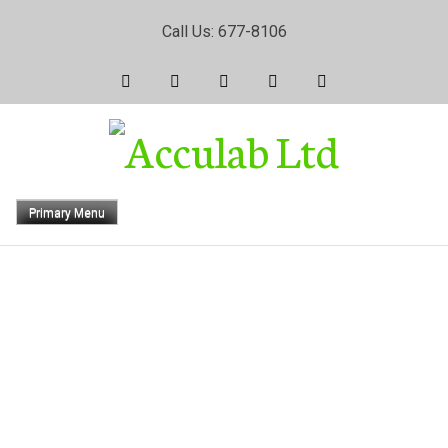
Skip
Call Us: 677-8106
to
content
Primary Menu
Guide complet du
casino en ligne – Tout
ce que vous devez