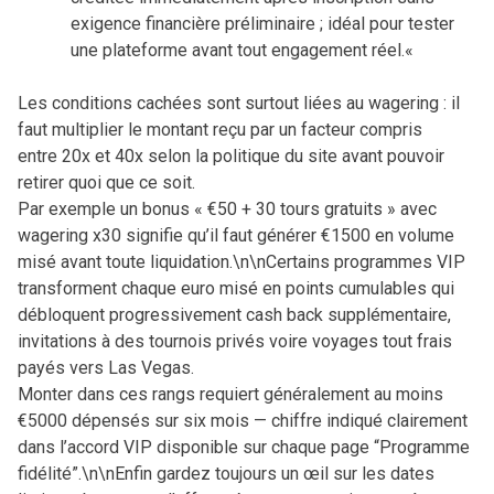
exigence financière préliminaire ; idéal pour tester
une plateforme avant tout engagement réel.«
Les conditions cachées sont surtout liées au wagering : il
faut multiplier le montant reçu par un facteur compris
entre 20x et 40x selon la politique du site avant pouvoir
retirer quoi que ce soit.
Par exemple un bonus « €50 + 30 tours gratuits » avec
wagering x30 signifie qu’il faut générer €1500 en volume
misé avant toute liquidation.\n\nCertains programmes VIP
transforment chaque euro misé en points cumulables qui
débloquent progressivement cash back supplémentaire,
invitations à des tournois privés voire voyages tout frais
payés vers Las Vegas.
Monter dans ces rangs requiert généralement au moins
€5000 dépensés sur six mois — chiffre indiqué clairement
dans l’accord VIP disponible sur chaque page “Programme
fidélité”.\n\nEnfin gardez toujours un œil sur les dates