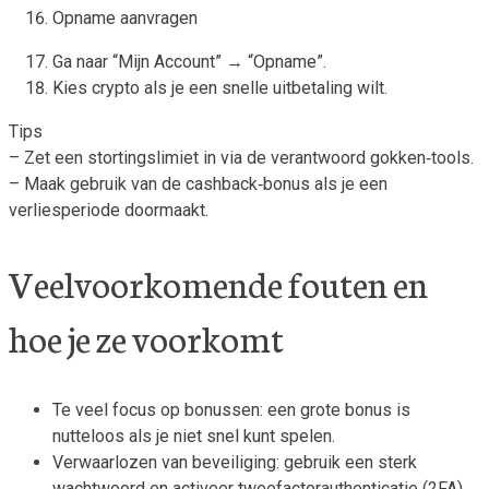
Opname aanvragen
Ga naar “Mijn Account” → “Opname”.
Kies crypto als je een snelle uitbetaling wilt.
Tips
– Zet een stortingslimiet in via de verantwoord gokken‑tools.
– Maak gebruik van de cashback‑bonus als je een
verliesperiode doormaakt.
Veelvoorkomende fouten en
hoe je ze voorkomt
Te veel focus op bonussen: een grote bonus is
nutteloos als je niet snel kunt spelen.
Verwaarlozen van beveiliging: gebruik een sterk
wachtwoord en activeer tweefactorauthenticatie (2FA).