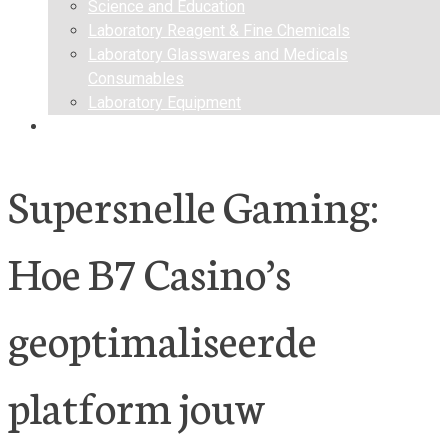
Science and Education
Laboratory Reagent & Fine Chemicals
Laboratory Glasswares and Medicals
Consumables
Laboratory Equipment
Contact us
Supersnelle Gaming:
Hoe B7 Casino’s
geoptimaliseerde
platform jouw