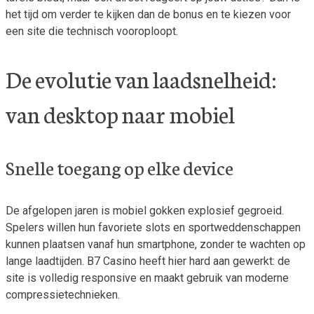
het tijd om verder te kijken dan de bonus en te kiezen voor
een site die technisch vooroploopt.
De evolutie van laadsnelheid:
van desktop naar mobiel
Snelle toegang op elke device
De afgelopen jaren is mobiel gokken explosief gegroeid.
Spelers willen hun favoriete slots en sportweddenschappen
kunnen plaatsen vanaf hun smartphone, zonder te wachten op
lange laadtijden. B7 Casino heeft hier hard aan gewerkt: de
site is volledig responsive en maakt gebruik van moderne
compressietechnieken.