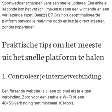
Sportweddenschappen vereisen snelle updates. Een enkele
seconde kan het verschil maken tussen een winnende en een
verliezende inzet. Dankzij B7 Casino’s geoptimaliseerde
platform ontvang je real‑time odds en kun je direct inzetten,
zonder haperingen.
Praktische tips om het meeste
uit het snelle platform te halen
1. Controleer je internetverbinding
Een flitsende website is alleen zo snel als je eigen
verbinding. Zorg voor een stabiele Wi‑Fi of een
4G/5G‑verbinding met minimaal 10 Mbps.