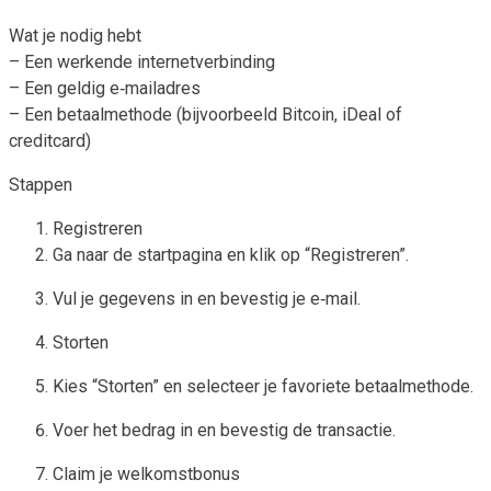
Wat je nodig hebt
– Een werkende internetverbinding
– Een geldig e‑mailadres
– Een betaalmethode (bijvoorbeeld Bitcoin, iDeal of
creditcard)
Stappen
Registreren
Ga naar de startpagina en klik op “Registreren”.
Vul je gegevens in en bevestig je e‑mail.
Storten
Kies “Storten” en selecteer je favoriete betaalmethode.
Voer het bedrag in en bevestig de transactie.
Claim je welkomstbonus