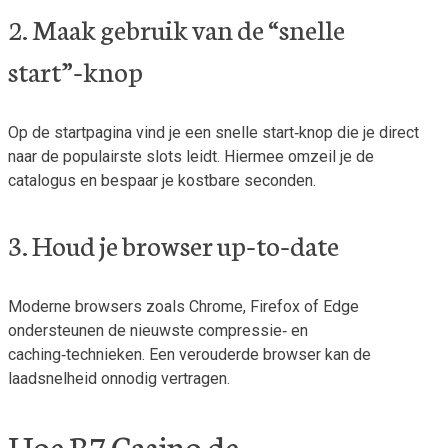
2. Maak gebruik van de “snelle
start”‑knop
Op de startpagina vind je een snelle start‑knop die je direct
naar de populairste slots leidt. Hiermee omzeil je de
catalogus en bespaar je kostbare seconden.
3. Houd je browser up‑to‑date
Moderne browsers zoals Chrome, Firefox of Edge
ondersteunen de nieuwste compressie‑ en
caching‑technieken. Een verouderde browser kan de
laadsnelheid onnodig vertragen.
Hoe B7 Casino de