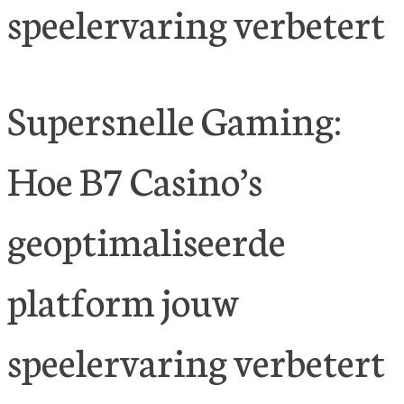
speelervaring verbetert
Supersnelle Gaming:
Hoe B7 Casino’s
geoptimaliseerde
platform jouw
speelervaring verbetert